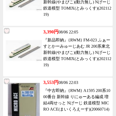
新幹線(やまびこ)(動力無し) Nげーじ
鉄道模型 TOMIX(とみっくす)(202112
19)
3,390円
08/06 22:05
『新品即納』{RWM} FM-023 ふぁー
すとかーみゅーじあむ JR 200系東北
新幹線(やまびこ)(動力無し) Nげーじ
鉄道模型 TOMIX(とみっくす)(202112
19)
3,553円
08/06 22:03
『中古即納』{RWM} A1595 200系10
00番台 新幹線 りにゅーある編成 増
結4両せっと Nげーじ 鉄道模型 MIC
RO ACE(まいくろえーす)(20060714)