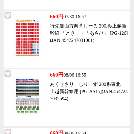
660円
07/30 16:57
行先側面方向幕しーる 200系/上越新
幹線 「とき」・「あさひ」 [PG-126]
(JAN:4547247031061)
660円
08/06 16:55
あくせさりーしりーず 200系東北・
上越新幹線用 [PG-AS15](JAN:454724
7032594)
660円
08/06 16:54