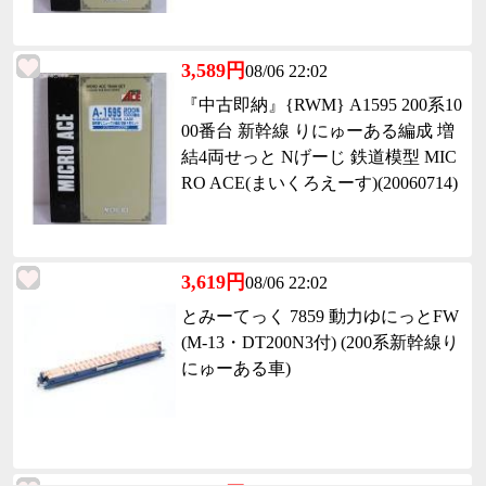
3,589円
08/06 22:02
『中古即納』{RWM} A1595 200系10
00番台 新幹線 りにゅーある編成 増
結4両せっと Nげーじ 鉄道模型 MIC
RO ACE(まいくろえーす)(20060714)
3,619円
08/06 22:02
とみーてっく 7859 動力ゆにっとFW
(M-13・DT200N3付) (200系新幹線り
にゅーある車)