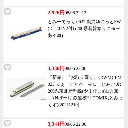
2,926円
08/06 22:12
とみーてっく 0635 動力ゆにっとFW
(DT201N2付) (200系新幹線りにゅー
ある車)
3,330円
08/06 22:06
『新品』『お取り寄せ』{RWM} FM-
023 ふぁーすとかーみゅーじあむ JR
200系東北新幹線(やまびこ)(動力無
し) Nげーじ 鉄道模型 TOMIX(とみっ
くす)(20211219)
3,344円
08/06 22:06