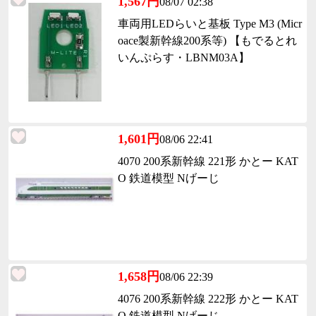
1,567円
08/07 02:38
車両用LEDらいと基板 Type M3 (Micr
oace製新幹線200系等) 【もでるとれ
いんぷらす・LBNM03A】
1,601円
08/06 22:41
4070 200系新幹線 221形 かとー KAT
O 鉄道模型 Nげーじ
1,658円
08/06 22:39
4076 200系新幹線 222形 かとー KAT
O 鉄道模型 Nげーじ