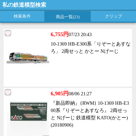
私の鉄道模型検索
検索条件
クリップ
商品一覧
(23)
6,755円
07/23 20:43
10-1369 HB-E300系「りぞーとあすな
ろ」 2両せっと かとー Nげーじ
6,905円
08/06 21:27
『新品即納』{RWM} 10-1369 HB-E3
00系『りぞーとあすなろ』 2両せっ
と Nげーじ 鉄道模型 KATO(かとー)
(20180906)