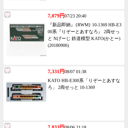
7,079円
07/23 20:40
『新品即納』{RWM} 10-1369 HB-E3
00系『りぞーとあすなろ』 2両せっ
と Nげーじ 鉄道模型 KATO(かとー)
(20180906)
7,331円
08/07 01:38
KATO HB-E300系「りぞーとあすな
ろ」 2両せっと 10-1369
7,833円
08/06 21:18