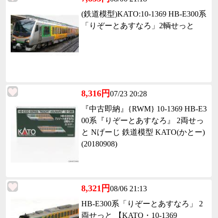
(鉄道模型)KATO:10-1369 HB-E300系
「りぞーとあすなろ」2輌せっと
8,316円
07/23 20:28
『中古即納』{RWM} 10-1369 HB-E3
00系『りぞーとあすなろ』 2両せっ
と Nげーじ 鉄道模型 KATO(かとー)
(20180908)
8,321円
08/06 21:13
HB-E300系「りぞーとあすなろ」 2
両せっと 【KATO・10-1369