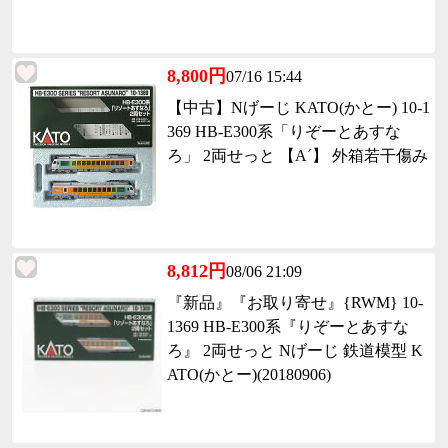
8,800円
07/16 15:44
【中古】Nげーじ KATO(かとー) 10-1
369 HB-E300系「りぞーとあすな
ろ」 2両せっと 【A´】 外箱若干傷み
8,812円
08/06 21:09
『新品』『お取り寄せ』{RWM} 10-
1369 HB-E300系『りぞーとあすな
ろ』 2両せっと Nげーじ 鉄道模型 K
ATO(かとー)(20180906)