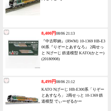
8,400円
08/06 21:13
『中古即納』{RWM} 10-1369 HB-E3
00系『りぞーとあすなろ』 2両せっ
と Nげーじ 鉄道模型 KATO(かとー)
(20180908)
8,499円
08/06 21:12
KATO Nげーじ HB-E300系「りぞー
とあすなろ」 2両せっと 10-1369 鉄
道模型 でぃーぜるかー