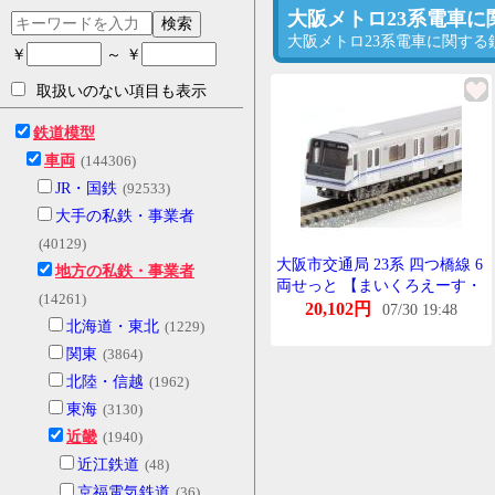
大阪メトロ23系電車
検索
大阪メトロ23系電車に関す
￥
～ ￥
取扱いのない項目も表示
鉄道模型
車両
(144306)
JR・国鉄
(92533)
大手の私鉄・事業者
(40129)
大阪市交通局 23系 四つ橋線 6
地方の私鉄・事業者
両せっと 【まいくろえーす・
(14261)
A5130】
20,102円
07/30 19:48
北海道・東北
(1229)
関東
(3864)
北陸・信越
(1962)
東海
(3130)
近畿
(1940)
近江鉄道
(48)
京福電気鉄道
(36)