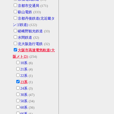
京都市交通局
(171)
叡山電鉄
(333)
京都丹後鉄道(北近畿タ
ンゴ鉄道)
(122)
嵯峨野観光鉄道
(33)
水間鉄道
(32)
北大阪急行電鉄
(32)
大阪市高速電気軌道(大
阪メトロ)
(254)
10系
(6)
21系
(4)
22系
(1)
23系
(1)
24系
(3)
30系
(47)
50系
(34)
60系
(36)
66系
(1)