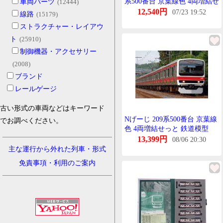
系500番台 京葉線色 4両増結せ
車両パーツ
(12444)
っと 10-1496
12,540円
07/23 19:52
線路
(15179)
ストラクチャー・レイアウ
ト
(25910)
制御機器・アクセサリー
(2008)
ブランド
レールゲージ
古い形式の車両などはキーワード
Nげーじ 209系500番台 京葉線
でお調べください。
色 4両増結せっと 鉄道模型
KATO 10-1496
13,399円
08/06 20:30
主な運行から外れた列車・形式
免責事項・利用のご案内