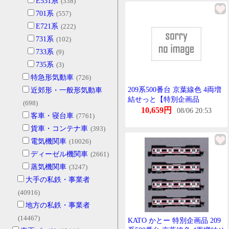
E531系
(338)
701系
(557)
E721系
(222)
731系
(102)
733系
(9)
735系
(3)
特急形気動車
(726)
209系500番台 京葉線色 4両増
近郊形・一般形気動車
結せっと【特別企画品
(698)
【KATO・10-1496】
10,659円
08/06 20:53
客車・寝台車
(7761)
貨車・コンテナ車
(393)
電気機関車
(10026)
ディーゼル機関車
(2661)
蒸気機関車
(3247)
大手の私鉄・事業者
(40916)
地方の私鉄・事業者
(14467)
KATO かとー 特別企画品 209