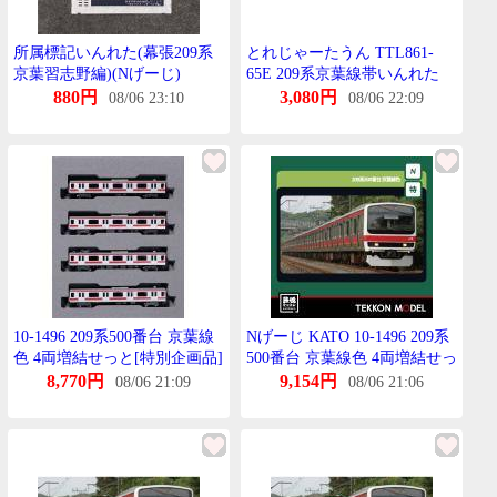
所属標記いんれた(幕張209系
とれじゃーたうん TTL861-
京葉習志野編)(Nげーじ)
65E 209系京葉線帯いんれた
880円
3,080円
08/06 23:10
08/06 22:09
10-1496 209系500番台 京葉線
Nげーじ KATO 10-1496 209系
色 4両増結せっと[特別企画品]
500番台 京葉線色 4両増結せっ
[KATO]《在庫切れ》
と【特別企画品】
8,770円
9,154円
08/06 21:09
08/06 21:06