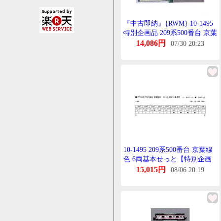
『中古即納』{RWM} 10-1495
特別企画品 209系500番台 京葉
線色 6両基本せっと(動力付き)
14,086円
07/30 20:23
Nげーじ 鉄道模型 KATO(かと
ー)(20250717)
10-1495 209系500番台 京葉線
色 6両基本せっと【特別企画
品】 かとー Nげーじ
15,015円
08/06 20:19