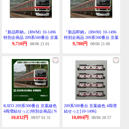
『新品即納』{RWM} 10-1496
『新品即納』{RWM} 10-1496
特別企画品 209系500番台 京葉
特別企画品 209系500番台 京葉
線色 4両増結せっと(動力無し)
線色 4両増結せっと(動力無し)
9,710円
9,780円
08/06 21:01
08/06 21:00
Nげーじ 鉄道模型 KATO(かと
Nげーじ 鉄道模型 KATO(かと
ー)(20250717)
ー)(20250717)
KATO 209系500番台 京葉線色
209系500番台 京葉線色 4両増
4両増結せっと[特別企画品] N
結せっと[10-1496]
げーじ 鉄道模型 10-1496
10,032円
10,094円
08/07 01:31
08/06 20:57