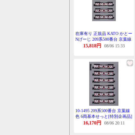
在庫有り 正規品 KATO かとー
Nげーじ 209系500番台 京葉線
色 4両増結せっと ※特別企画
15,818円
08/06 15:33
品 10-1496
10-1495 209系500番台 京葉線
色 6両基本せっと[特別企画品]
[KATO]【送料無料】《在庫切
16,170円
08/06 20:11
れ》