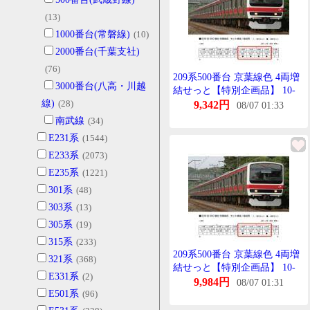
(13)
1000番台(常磐線)
(10)
2000番台(千葉支社)
(76)
209系500番台 京葉線色 4両増
3000番台(八高・川越
結せっと【特別企画品】 10-
線)
(28)
1496 Nげーじ
9,342円
08/07 01:33
南武線
(34)
E231系
(1544)
E233系
(2073)
E235系
(1221)
301系
(48)
303系
(13)
305系
(19)
315系
(233)
209系500番台 京葉線色 4両増
321系
(368)
結せっと【特別企画品】 10-
E331系
(2)
1496 Nげーじ
9,984円
08/07 01:31
E501系
(96)