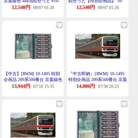
京葉線色 4両増結せっと #10-
結せっと【特別企画品】 10-
1496
1496 Nげーじ 鉄道模型
12,540円
12,540円
08/07 01:26
08/07 01:26
【中古】[RWM] 10-1495 特別
『中古即納』{RWM} 10-1495
企画品 209系500番台 京葉線色
特別企画品 209系500番台 京葉
6両基本せっと(動力付き) Nげ
線色 6両基本せっと(動力付き)
13,944円
14,086円
07/16 15:35
07/30 20:23
ーじ 鉄道模型 KATO(かとー)
Nげーじ 鉄道模型 KATO(かと
(20250717)
ー)(20250717)