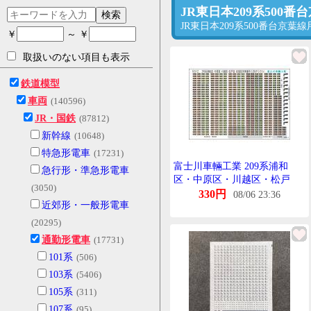
JR東日本209系50
検索
JR東日本209系500番台
￥
～ ￥
取扱いのない項目も表示
鉄道模型
車両
(140596)
JR・国鉄
(87812)
新幹線
(10648)
特急形電車
(17231)
富士川車輛工業 209系浦和
急行形・準急形電車
区・中原区・川越区・松戸
(3050)
区・京葉区列車番号
330円
08/06 23:36
近郊形・一般形電車
(LED&amp;でじたる)
(20295)
通勤形電車
(17731)
101系
(506)
103系
(5406)
105系
(311)
107系
(95)