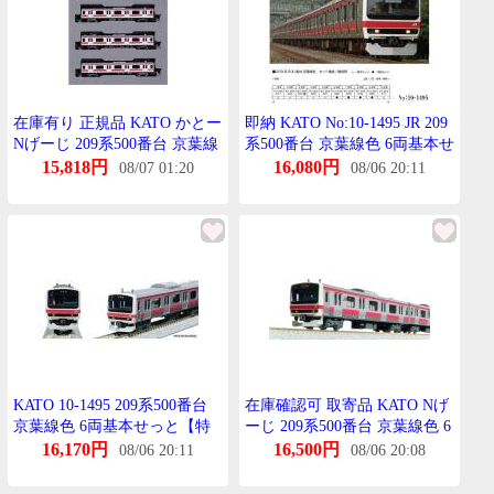
在庫有り 正規品 KATO かとー
即納 KATO No:10-1495 JR 209
Nげーじ 209系500番台 京葉線
系500番台 京葉線色 6両基本せ
色 4両増結せっと ※特別企画
っと Nげーじ 鉄道模型 かとー
15,818円
16,080円
08/07 01:20
08/06 20:11
品 10-1496
KATO 10-1495 209系500番台
在庫確認可 取寄品 KATO Nげ
京葉線色 6両基本せっと【特
ーじ 209系500番台 京葉線色 6
別企画品】
両基本せっと 特別企画品 鉄道
16,170円
16,500円
08/06 20:11
08/06 20:08
模型 電車 10-1495