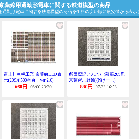
0番台京葉線用通勤形電車に関する鉄道模型の商品
京葉線用通勤形電車に関する鉄道模型の商品を価格の安い順に最安値から表
富士川車輛工業 京葉線LED表
所属標記いんれた(幕張209系
示(209系500番台・ver.2.0)
京葉習志野編)(Nげーじ)
660円
880円
08/06 23:20
07/23 16:53