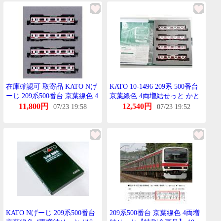
在庫確認可 取寄品 KATO Nげ
KATO 10-1496 209系 500番台
ーじ 209系500番台 京葉線色 4
京葉線色 4両増結せっと かと
両増結せっと 特別企画品 鉄道
ー Nげーじ
11,800円
12,540円
07/23 19:58
07/23 19:52
模型 電車 10-1496
KATO Nげーじ 209系500番台
209系500番台 京葉線色 4両増