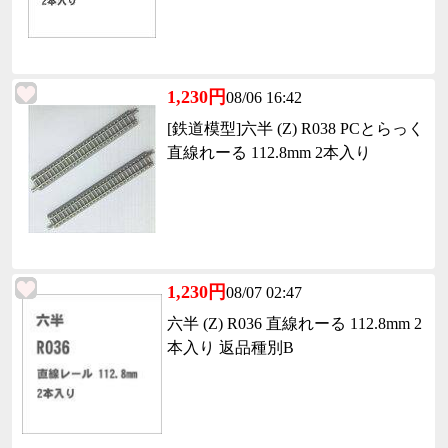
1,230円
08/06 16:42
[鉄道模型]六半 (Z) R038 PCとらっく
直線れーる 112.8mm 2本入り
1,230円
08/07 02:47
六半 (Z) R036 直線れーる 112.8mm 2
本入り 返品種別B