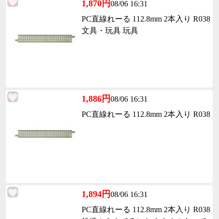
1,870円
08/06 16:31
PC直線れーる 112.8mm 2本入り R038
文具・玩具 玩具
1,886円
08/06 16:31
PC直線れーる 112.8mm 2本入り R038
1,894円
08/06 16:31
PC直線れーる 112.8mm 2本入り R038