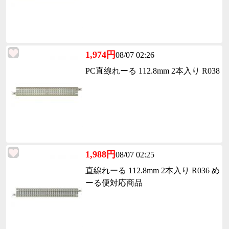
1,974円
08/07 02:26
PC直線れーる 112.8mm 2本入り R038
1,988円
08/07 02:25
直線れーる 112.8mm 2本入り R036 め
ーる便対応商品