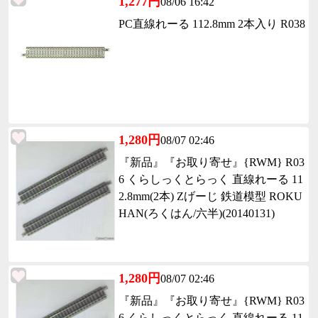
1,277円
08/06 16:42
PC直線れーる 112.8mm 2本入り R038
1,280円
08/07 02:46
『新品』『お取り寄せ』{RWM} R03
6 くらしっくとらっく 直線れーる 11
2.8mm(2本) Zげーじ 鉄道模型 ROKU
HAN(ろくはん/六半)(20140131)
1,280円
08/07 02:46
『新品』『お取り寄せ』{RWM} R03
6 くらしっくとらっく 直線れーる 11