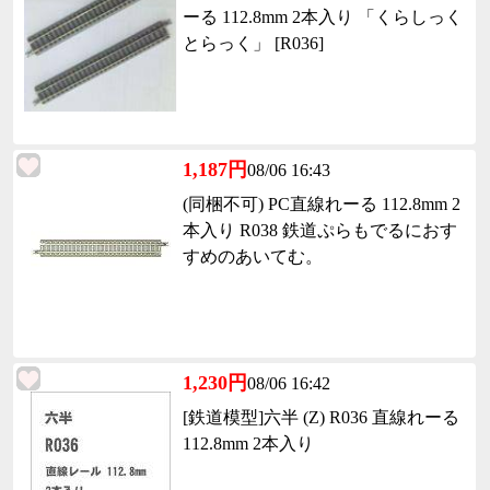
ーる 112.8mm 2本入り 「くらしっく
とらっく」 [R036]
1,187円
08/06 16:43
(同梱不可) PC直線れーる 112.8mm 2
本入り R038 鉄道ぷらもでるにおす
すめのあいてむ。
1,230円
08/06 16:42
[鉄道模型]六半 (Z) R036 直線れーる
112.8mm 2本入り