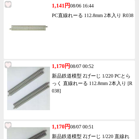
1,141円
08/06 16:44
PC直線れーる 112.8mm 2本入り R038
1,170円
08/07 00:52
新品鉄道模型 Zげーじ 1/220 PCとら
っく 直線れーる 112.8mm 2本入り [R
038]
1,170円
08/07 00:51
新品鉄道模型 Zげーじ 1/220 直線れ