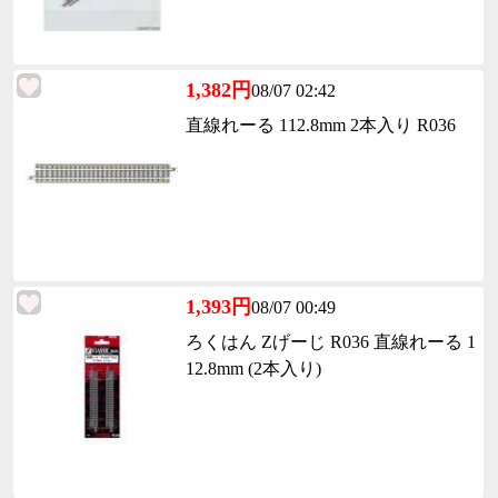
1,382円
08/07 02:42
直線れーる 112.8mm 2本入り R036
1,393円
08/07 00:49
ろくはん Zげーじ R036 直線れーる 1
12.8mm (2本入り)