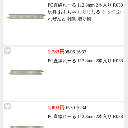
PC直線れーる 112.8mm 2本入り R038
玩具 おもちゃ おりじなる ぐっず ぷ
れぜんと 雑貨 贈り物
1,783円
08/06 16:33
PC直線れーる 112.8mm 2本入り R038
1,803円
07/30 16:34
PC直線れーる 112.8mm 2本入り R038