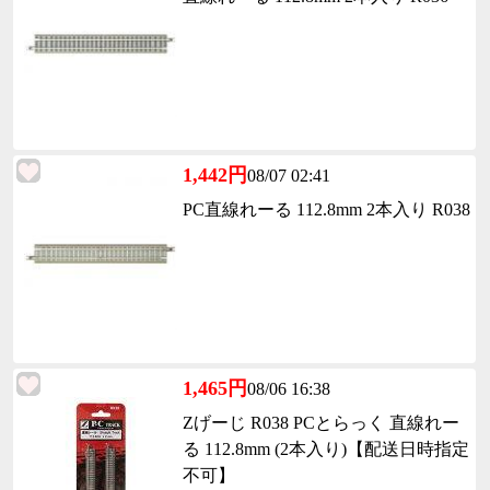
1,442円
08/07 02:41
PC直線れーる 112.8mm 2本入り R038
1,465円
08/06 16:38
Zげーじ R038 PCとらっく 直線れー
る 112.8mm (2本入り)【配送日時指定
不可】