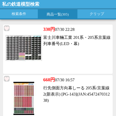
私の鉄道模型検索
検索条件
クリップ
商品一覧
(305)
330円
07/30 22:28
富士川車輛工業 201系・205系京葉線
列車番号(LED・幕)
660円
07/30 16:57
行先側面方向幕しーる 205系/京葉線
2(新表示) [PG-143](JAN:45472470312
38)