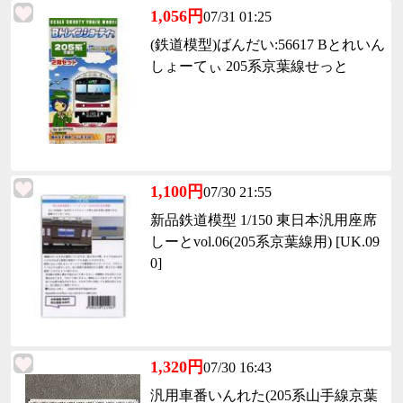
1,056円
07/31 01:25
(鉄道模型)ばんだい:56617 Bとれいん
しょーてぃ 205系京葉線せっと
1,100円
07/30 21:55
新品鉄道模型 1/150 東日本汎用座席
しーとvol.06(205系京葉線用) [UK.09
0]
1,320円
07/30 16:43
汎用車番いんれた(205系山手線京葉