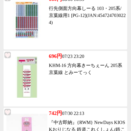
行先側面方向幕しーる 103・205系/
京葉線用1 [PG-12](JAN:454724703022
4)
696円
07/23 23:20
KHM-16 方向幕きーちぇーん 205系
京葉線 とみーてっく
742円
07/30 22:13
『中古即納』{RWM} NewDays KIOS
Kおりじなる 鉄道これくしょん(鉄こ