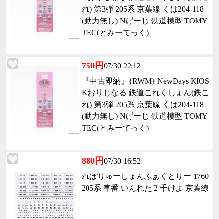
れ) 第3弾 205系 京葉線 くは204-118
(動力無し) Nげーじ 鉄道模型 TOMY
TEC(とみーてっく)
750円
07/30 22:12
『中古即納』{RWM} NewDays KIOS
Kおりじなる 鉄道これくしょん(鉄こ
れ) 第3弾 205系 京葉線 くは204-118
(動力無し) Nげーじ 鉄道模型 TOMY
TEC(とみーてっく)
880円
07/30 16:52
れぼりゅーしょんふぁくとりー 1760
205系 車番 いんれた 2 千けよ 京葉線