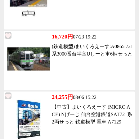
16,720円
07/23 19:22
(鉄道模型)まいくろえーす:A0865 721
系3000番台半室Uしーと車6輌せっと
24,255円
08/06 15:22
【中古】まいくろえーす (MICRO A
CE) Nげーじ 仙台空港鉄道SAT721系
2両せっと 鉄道模型 電車 A7129