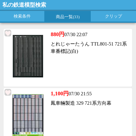
私の鉄道模型検索
検索条件
クリップ
商品一覧
(33)
880円
07/30 22:07
とれじゃーたうん TTL801-51 721系
車番標記(白)
1,100円
07/30 21:55
鳳車輛製造 329 721系方向幕