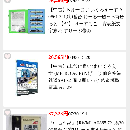
26,400円
07/09 15:22
【中古】Nげーじ まいくろえーす A
0861 721系0番台 おーる一般車 6両せ
っと 【A´】 けーすろご・背表紙文
字擦れ すりーぶ傷み
26,565円
08/06 15:20
【中古】(非常に良い)まいくろえー
す (MICRO ACE) Nげーじ 仙台空港
鉄道SAT721系 2両せっと 鉄道模型
電車 A7129
37,323円
07/30 19:11
『中古即納』{RWM} A0865 721系30
00番台 半室Uしーと車 6両せっと N