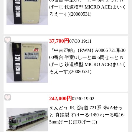
げーじ 鉄道模型 MICRO ACE(まいく
ろえーす)(20080531)
37,700円
07/30 19:11
『中古即納』{RWM} A0865 721系30
00番台 半室Uしーと車 6両せっと N
げーじ 鉄道模型 MICRO ACE(まいく
ろえーす)(20080531)
242,000円
07/30 19:02
えんどう JR北海道 721系 3輌Aせっ
と 真鍮製 すけーる:1/80 れーる幅16.
5mmげーじ(HOげーじ)