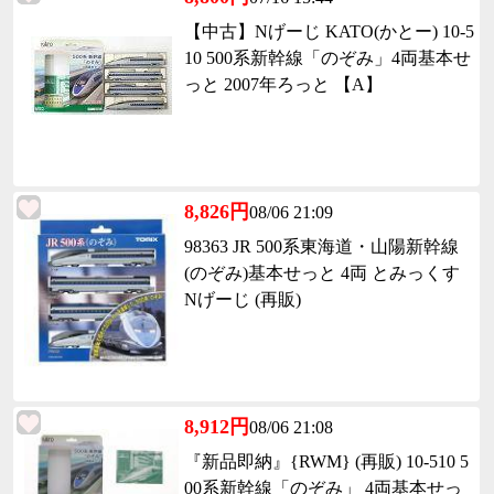
【中古】Nげーじ KATO(かとー) 10-5
10 500系新幹線「のぞみ」4両基本せ
っと 2007年ろっと 【A】
8,826円
08/06 21:09
98363 JR 500系東海道・山陽新幹線
(のぞみ)基本せっと 4両 とみっくす
Nげーじ (再販)
8,912円
08/06 21:08
『新品即納』{RWM} (再販) 10-510 5
00系新幹線「のぞみ」 4両基本せっ