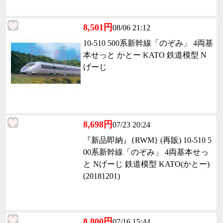
8,501円
08/06 21:12
10-510 500系新幹線「のぞみ」 4両基
本せっと かとー KATO 鉄道模型 N
げーじ
8,698円
07/23 20:24
『新品即納』{RWM} (再販) 10-510 5
00系新幹線「のぞみ」 4両基本せっ
と Nげーじ 鉄道模型 KATO(かとー)
(20181201)
8,800円
07/16 15:44