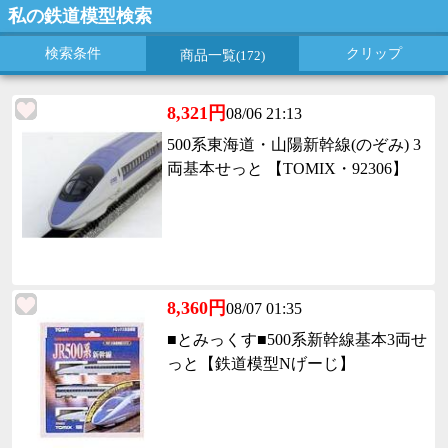
私の鉄道模型検索
検索条件
クリップ
商品一覧
(172)
8,321円
08/06 21:13
500系東海道・山陽新幹線(のぞみ) 3
両基本せっと 【TOMIX・92306】
8,360円
08/07 01:35
■とみっくす■500系新幹線基本3両せ
っと【鉄道模型Nげーじ】