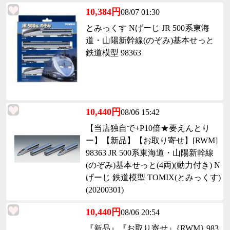
10,384円
08/07 01:30
とみっくす Nげーじ JR 500系東海
道・山陽新幹線(のぞみ)基本せっと
鉄道模型 98363
10,440円
08/06 15:42
【当店独自で+P10倍★要えんとり
ー】【新品】【お取り寄せ】[RWM]
98363 JR 500系東海道・山陽新幹線
(のぞみ)基本せっと(4両)(動力付き) N
げーじ 鉄道模型 TOMIX(とみっくす)
(20200301)
10,440円
08/06 20:54
『新品』『お取り寄せ』{RWM} 983