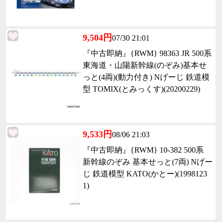
9,504円
07/30 21:01
『中古即納』{RWM} 98363 JR 500系
東海道・山陽新幹線(のぞみ)基本せ
っと(4両)(動力付き) Nげーじ 鉄道模
型 TOMIX(とみっくす)(20200229)
9,533円
08/06 21:03
『中古即納』{RWM} 10-382 500系
新幹線のぞみ 基本せっと(7両) Nげー
じ 鉄道模型 KATO(かとー)(1998123
1)