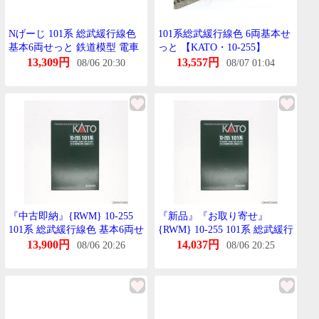
Nげーじ 101系 総武緩行線色
101系総武緩行線色 6両基本せ
基本6両せっと 鉄道模型 電車
っと 【KATO・10-255】
かとー KATO 10-255
13,309円
13,557円
08/06 20:30
08/07 01:04
『中古即納』{RWM} 10-255
『新品』『お取り寄せ』
101系 総武緩行線色 基本6両せ
{RWM} 10-255 101系 総武緩行
っと(動力付き) Nげーじ 鉄道
線色 基本6両せっと Nげーじ
13,900円
14,037円
08/06 20:26
08/06 20:25
模型 KATO(かとー)(20160422)
鉄道模型 KATO(かとー)
(20160422)