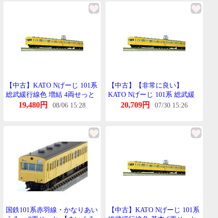
【中古】KATO Nげーじ 101系
【中古】【非常に良い】
総武緩行線色 増結 4両せっと
KATO Nげーじ 101系 総武緩
10-256 鉄道模型 電車 bme6fzu
行線色 増結 4両せっと 10-256
19,480円
20,709円
08/06 15:28
07/30 15:26
鉄道模型 電車
国鉄101系赤羽線・かなりあい
【中古】KATO Nげーじ 101系