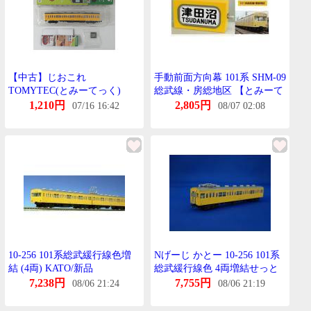
【中古】じおこれ
手動前面方向幕 101系 SHM-09
TOMYTEC(とみーてっく)
総武線・房総地区 【とみーて
(K458) 鉄道これくしょん
っく・270430】
1,210円
2,805円
07/16 16:42
08/07 02:08
Newdays・NewDays KIOSKお
りじなる 第1弾 101系 中央総
武緩行線 【A´】 外箱傷み め
ーかー出荷時の塗装むら等は
ご容赦下さい。
10-256 101系総武緩行線色増
Nげーじ かとー 10-256 101系
結 (4両) KATO/新品
総武緩行線色 4両増結せっと
25%OFF
7,238円
7,755円
08/06 21:24
08/06 21:19