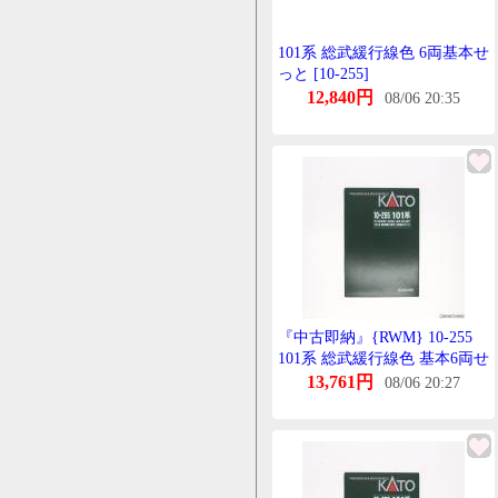
101系 総武緩行線色 6両基本せ
っと [10-255]
12,840円
08/06 20:35
『中古即納』{RWM} 10-255
101系 総武緩行線色 基本6両せ
っと(動力付き) Nげーじ 鉄道
13,761円
08/06 20:27
模型 KATO(かとー)(20160422)