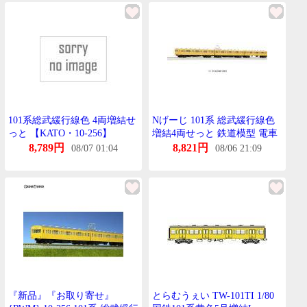
101系総武緩行線色 4両増結せ
Nげーじ 101系 総武緩行線色
っと 【KATO・10-256】
増結4両せっと 鉄道模型 電車
かとー KATO 10-256
8,789円
8,821円
08/07 01:04
08/06 21:09
『新品』『お取り寄せ』
とらむうぇい TW-101TI 1/80