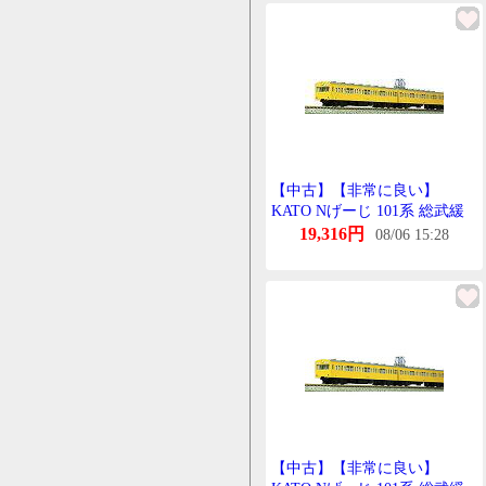
【中古】【非常に良い】
KATO Nげーじ 101系 総武緩
行線色 増結 4両せっと 10-256
19,316円
08/06 15:28
鉄道模型 電車 bme6fzu
【中古】【非常に良い】