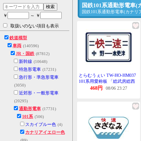
国鉄101系通勤形電車
検索
国鉄101系通勤形電車(カナ
￥
～ ￥
取扱いのない項目も表示
鉄道模型
車両
(140596)
JR・国鉄
(87812)
新幹線
(10648)
特急形電車
(17231)
とらむうぇい TW-HO-HM037
急行形・準急形電車
101系用愛称板 「総武房総西
(3050)
線通勤快速」 2個入
468円
08/06 23:27
近郊形・一般形電車
(20295)
通勤形電車
(17731)
101系
(506)
スカイブルー色
(4)
カナリアイエロー色
(89)