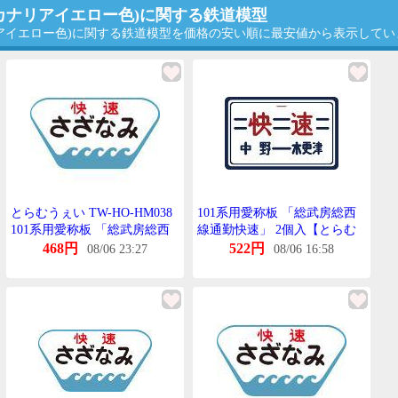
(カナリアイエロー色)に関する鉄道模型
リアイエロー色)に関する鉄道模型を価格の安い順に最安値から表示してい
とらむうぇい TW-HO-HM038
101系用愛称板 「総武房総西
101系用愛称板 「総武房総西
線通勤快速」 2個入【とらむ
線快速さざなみ」 2個入
うぇい・TW-HO-HM037】
468円
522円
08/06 23:27
08/06 16:58
「鉄道模型 HOげーじ とらむ
うぇい」