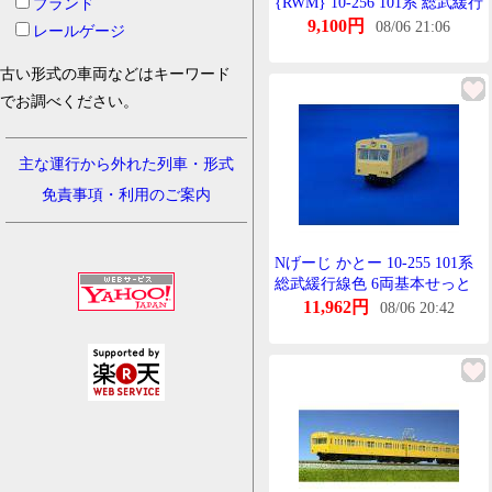
{RWM} 10-256 101系 総武緩行
ブランド
線色 増結4両せっと Nげーじ
9,100円
08/06 21:06
レールゲージ
鉄道模型 KATO(かとー)
(20160422)
古い形式の車両などはキーワード
でお調べください。
主な運行から外れた列車・形式
免責事項・利用のご案内
Nげーじ かとー 10-255 101系
総武緩行線色 6両基本せっと
25%OFF
11,962円
08/06 20:42