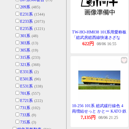
209系
(485)
E231系
(1544)
E233系
(2073)
E235系
(1221)
TW-HO-HM038 101系用愛称板
301系
(48)
「総武房総西線快速さざな
303系
(13)
み」 2個入
622円
08/06 16:55
305系
(19)
315系
(233)
321系
(368)
E331系
(2)
E501系
(96)
E531系
(338)
701系
(557)
E721系
(222)
10-256 101系 総武緩行線色 4
731系
(102)
両増結せっと かとー KATO 鉄
733系
(9)
道模型 Nげーじ
7,135円
08/06 21:25
735系
(3)