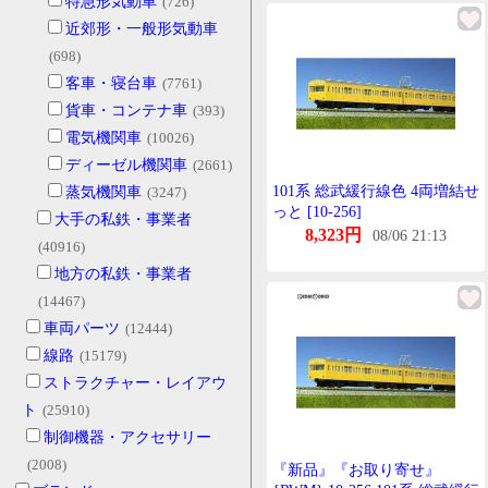
特急形気動車
(726)
近郊形・一般形気動車
(698)
客車・寝台車
(7761)
貨車・コンテナ車
(393)
電気機関車
(10026)
ディーゼル機関車
(2661)
101系 総武緩行線色 4両増結せ
蒸気機関車
(3247)
っと [10-256]
大手の私鉄・事業者
8,323円
08/06 21:13
(40916)
地方の私鉄・事業者
(14467)
車両パーツ
(12444)
線路
(15179)
ストラクチャー・レイアウ
ト
(25910)
制御機器・アクセサリー
(2008)
『新品』『お取り寄せ』