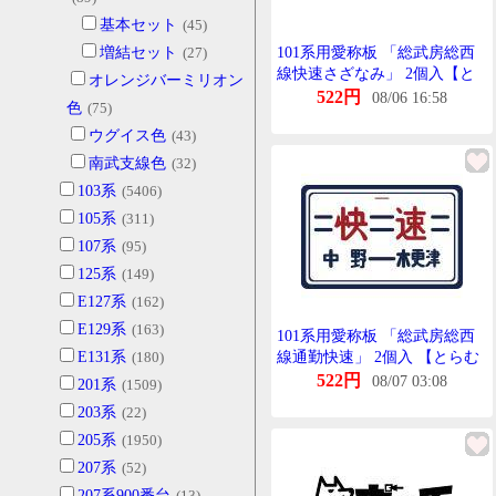
基本セット
(45)
増結セット
(27)
101系用愛称板 「総武房総西
線快速さざなみ」 2個入【と
オレンジバーミリオン
らむうぇい・TW-HO-
522円
08/06 16:58
色
(75)
HM038】「鉄道模型 HOげー
ウグイス色
(43)
じ とらむうぇい」
南武支線色
(32)
103系
(5406)
105系
(311)
107系
(95)
125系
(149)
E127系
(162)
E129系
(163)
101系用愛称板 「総武房総西
E131系
(180)
線通勤快速」 2個入 【とらむ
うぇい・TW-HO-HM037】
522円
08/07 03:08
201系
(1509)
203系
(22)
205系
(1950)
207系
(52)
207系900番台
(13)