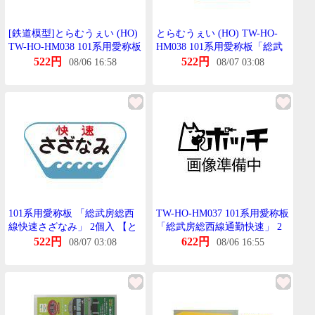
[鉄道模型]とらむうぇい (HO)
とらむうぇい (HO) TW-HO-
TW-HO-HM038 101系用愛称板
HM038 101系用愛称板「総武
「総武房総西線快速さざな
房総西線快速さざなみ」2個入
522円
522円
08/06 16:58
08/07 03:08
み」2個入
返品種別B
101系用愛称板 「総武房総西
TW-HO-HM037 101系用愛称板
線快速さざなみ」 2個入 【と
「総武房総西線通勤快速」 2
らむうぇい・TW-HO-
個入
522円
622円
08/07 03:08
08/06 16:55
HM038】