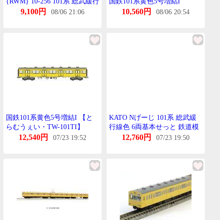
{RWM} 10-256 101系 総武緩行
国鉄101系黄色5号増結I
線色 増結4両せっと Nげーじ
9,100円
10,560円
08/06 21:06
08/06 20:54
鉄道模型 KATO(かとー)
(20160422)
国鉄101系黄色5号増結I 【と
KATO Nげーじ 101系 総武緩
らむうぇい・TW-101TI】
行線色 6両基本せっと 鉄道模
型 10-255
12,540円
12,760円
07/23 19:52
07/23 19:50