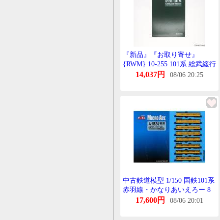
『新品』『お取り寄せ』
{RWM} 10-255 101系 総武緩行
線色 基本6両せっと Nげーじ
14,037円
08/06 20:25
鉄道模型 KATO(かとー)
(20160422)
中古鉄道模型 1/150 国鉄101系
赤羽線・かなりあいえろー 8
両せっと [A5524]
17,600円
08/06 20:01