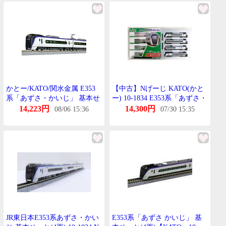
かとー/KATO/関水金属 E353
【中古】Nげーじ KATO(かと
系「あずさ・かいじ」 基本せ
ー) 10-1834 E353系「あずさ・
っと(4両) 10-1834
かいじ」 基本 4両せっと 2024
14,223円
14,300円
08/06 15:36
07/30 15:35
年ろっと 【A】
JR東日本E353系あずさ・かい
E353系「あずさ かいじ」 基