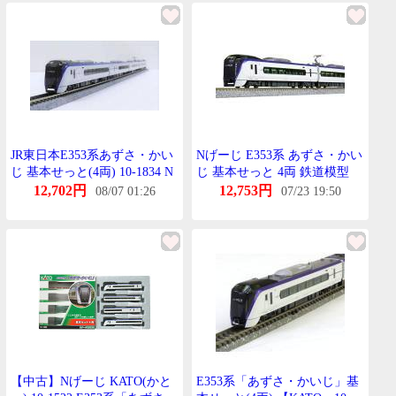
JR東日本E353系あずさ・かい
Nげーじ E353系 あずさ・かい
じ 基本せっと(4両) 10-1834 N
じ 基本せっと 4両 鉄道模型
げーじ
電車 かとー KATO 10-1834
12,702円
12,753円
08/07 01:26
07/23 19:50
【中古】Nげーじ KATO(かと
E353系「あずさ・かいじ」基