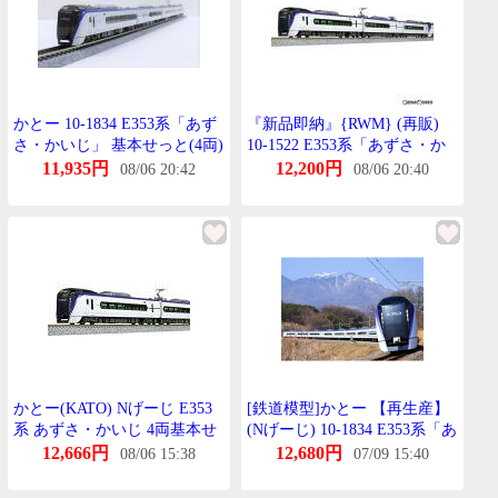
かとー 10-1834 E353系「あず
『新品即納』{RWM} (再販)
さ・かいじ」 基本せっと(4両)
10-1522 E353系「あずさ・か
いじ」 基本せっと(4両) Nげー
11,935円
12,200円
08/06 20:42
08/06 20:40
じ 鉄道模型 KATO(かとー)
(20201029)
かとー(KATO) Nげーじ E353
[鉄道模型]かとー 【再生産】
系 あずさ・かいじ 4両基本せ
(Nげーじ) 10-1834 E353系「あ
っと 10-1834
ずさ・かいじ」 基本せっと(4
12,666円
12,680円
08/06 15:38
07/09 15:40
両)