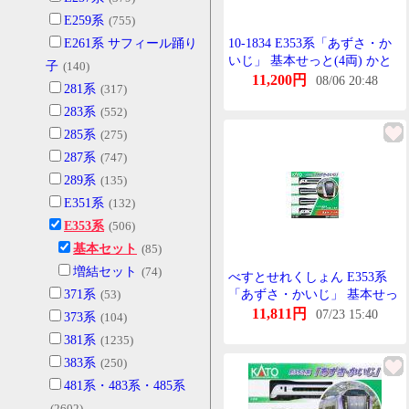
E259系
(755)
E261系 サフィール踊り
10-1834 E353系「あずさ・か
いじ」 基本せっと(4両) かと
子
(140)
ー Nげーじ(再販)
11,200円
08/06 20:48
281系
(317)
283系
(552)
285系
(275)
287系
(747)
289系
(135)
E351系
(132)
E353系
(506)
基本セット
(85)
増結セット
(74)
べすとせれくしょん E353系
371系
(53)
「あずさ・かいじ」 基本せっ
と(4両) 【10-1834】 (鉄道模型
11,811円
07/23 15:40
373系
(104)
Nげーじ)
381系
(1235)
383系
(250)
481系・483系・485系
(2602)