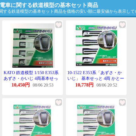
急形電車に関する鉄道模型の基本セット商品
車に関する鉄道模型の基本セット商品を価格の安い順に最安値から表示して
KATO 鉄道模型 1/150 E353系
10-1522 E353系「あずさ・か
あずさ・かいじ 4両基本せっ
いじ」 基本せっと 4両 かとー
と やや傷や汚れあり
Nげーじ 再販
10,450円
10,778円
08/06 20:53
08/06 20:52