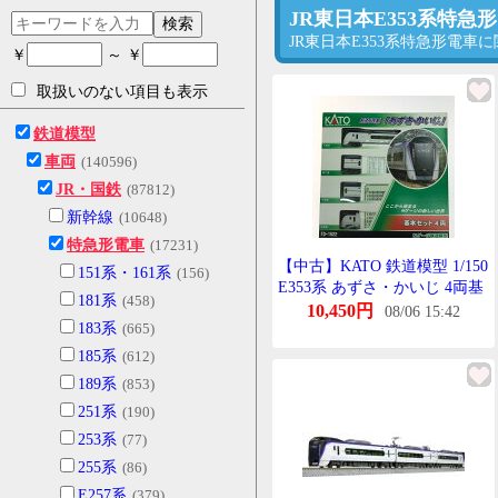
JR東日本E353系特
検索
JR東日本E353系特急形電
￥
～ ￥
取扱いのない項目も表示
鉄道模型
車両
(140596)
JR・国鉄
(87812)
新幹線
(10648)
特急形電車
(17231)
【中古】KATO 鉄道模型 1/150
151系・161系
(156)
E353系 あずさ・かいじ 4両基
181系
(458)
本せっと Bらんく
10,450円
08/06 15:42
183系
(665)
185系
(612)
189系
(853)
251系
(190)
253系
(77)
255系
(86)
E257系
(379)