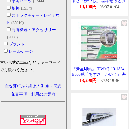
ずさ・かいじ」 基本せっと(4
車両パーツ
(12444)
両) 鉄道模型 Nげーじ KATO
13,190円
08/07 01:04
線路
(15179)
かとー
ストラクチャー・レイアウ
ト
(25910)
制御機器・アクセサリー
(2008)
ブランド
レールゲージ
古い形式の車両などはキーワード
『新品即納』{RWM} 10-1834
でお調べください。
E353系「あずさ・かいじ」 基
本せっと(4両)(動力付き) Nげ
13,290円
07/23 19:46
ーじ 鉄道模型 KATO(かとー)
主な運行から外れた列車・形式
(20230615)
免責事項・利用のご案内