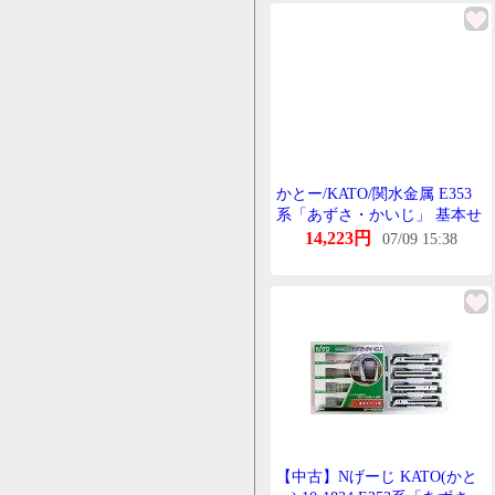
かとー/KATO/関水金属 E353
系「あずさ・かいじ」 基本せ
っと(4両) 10-1834
14,223円
07/09 15:38
【中古】Nげーじ KATO(かと