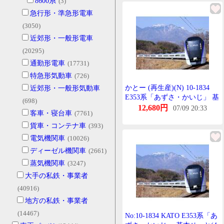
8600系
(3)
急行形・準急形電車
(3050)
近郊形・一般形電車
(20295)
通勤形電車
(17731)
特急形気動車
(726)
かとー (再生産)(N) 10-1834
近郊形・一般形気動車
E353系「あずさ・かいじ」 基
(698)
本せっと(4両) 返品種別B
12,680円
07/09 20:33
客車・寝台車
(7761)
貨車・コンテナ車
(393)
電気機関車
(10026)
ディーゼル機関車
(2661)
蒸気機関車
(3247)
大手の私鉄・事業者
(40916)
地方の私鉄・事業者
(14467)
No:10-1834 KATO E353系「あ