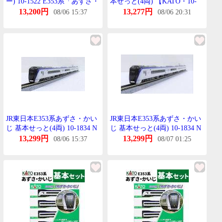
ー) 10-1522 E353系「あずさ・
本せっと(4両) 【KATO・10-
かいじ」4両基本せっと 2019
1522】
13,200円
13,277円
08/06 15:37
08/06 20:31
年1次ろっと 【A´】 外箱傷み/
取扱説明書袋開封済み
JR東日本E353系あずさ・かい
JR東日本E353系あずさ・かい
じ 基本せっと(4両) 10-1834 N
じ 基本せっと(4両) 10-1834 N
げーじ
げーじ
13,299円
13,299円
08/06 15:37
08/07 01:25