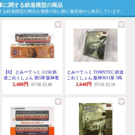
電車に関する鉄道模型の商品
関する鉄道模型の商品を価格の安い順に最安値から表示しています。
【8】 とみーてっく 1/150 鉄
とみーてっく TOMYTEC 鉄道
道これくしょん 第5弾 阪神電
これくしょん 阪神3011形 3両
気鉄道 3301形 単品
せっと
2,480円
2,640円
07/30 22:48
07/16 22:16