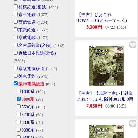
相模鉄道(相鉄)
(865)
京王電鉄
(1677)
【中古】じおこれ
TOMYTEC(とみーてっく)
西武鉄道
(4234)
(K205-K207) 鉄道これくしょ
3,300円
07/23 16:14
東武鉄道
(5567)
ん 阪神3011形 3両せっと 【A
京成電鉄
(1173)
´】 外箱やや傷み/めーかー出
荷時の塗装むら等はご容赦下
名古屋鉄道(名鉄)
(4952)
さい
近畿日本鉄道(近鉄)
(5606)
京阪電気鉄道
(1591)
阪急電鉄
(2645)
阪神電気鉄道
(892)
1000系
(160)
【中古】【非常に良い】鉄道
3000系
(28)
これくしょん 阪神3011形 3両
せっと d2ldlup
7,050円
08/06 15:51
5500系
(157)
5700系
(60)
8000系
(49)
9000系
(77)
9300系
(48)