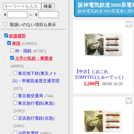
阪神電気鉄道3000系
検索
阪神電気鉄道3000系電車に
￥
～ ￥
取扱いのない項目も表示
鉄道模型
車両
(139855)
JR・国鉄
(87397)
大手の私鉄・事業者
(40662)
【中古】じおこれ
東京地下鉄(東京メト
TOMYTEC(とみーてっく)
ロ)・帝都高速度交通営団
(K205-K207) 鉄道これくしょ
2,200円
08/06 16:26
(357)
ん 阪神3011形 3両せっと 【A
´】 外箱傷み めーかー出荷時
東京都交通局
(744)
の塗装むら等はご容赦下さ
東京急行電鉄(東急)
い。
(3391)
京浜急行電鉄(京急)
(2441)
小田急電鉄
(3001)