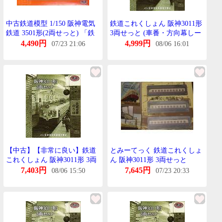
中古鉄道模型 1/150 阪神電気
鉄道これくしょん 阪神3011形
鉄道 3501形(2両せっと) 「鉄
3両せっと (車番・方向幕しー
道これくしょん」
る付き)阪神電気鉄道 鉄これ
4,490円
4,999円
07/23 21:06
08/06 16:01
Nげーじ 鉄道模型 とみーてっ
く
【中古】【非常に良い】鉄道
とみーてっく 鉄道これくしょ
これくしょん 阪神3011形 3両
ん 阪神3011形 3両せっと
せっと d2ldlup
4544950001299
7,403円
7,645円
08/06 15:50
07/23 20:33