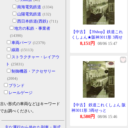
南海電気鉄道
(1334)
山陽電気鉄道
(132)
西日本鉄道(西鉄)
(711)
地方の私鉄・事業者
【中古】【39shop】鉄道これ
(14390)
くしょん★阪神3011形 3両せ
車両パーツ
(12379)
っと(良い)
8,151円
08/06 15:47
線路
(15113)
ストラクチャー・レイアウ
ト
(25831)
制御機器・アクセサリー
(2004)
ブランド
レールゲージ
古い形式の車両などはキーワード
【中古】 鉄道これくしょん 阪
神3011形 3両せっと
でお調べください。
8,580円
08/06 15:46
主な運行から外れた列車・形式