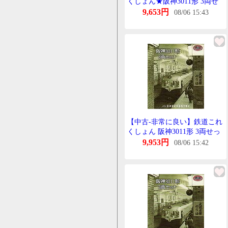
くしょん★阪神3011形 3両せ
っと(非常に良い)
9,653円
08/06 15:43
【中古-非常に良い】鉄道これ
くしょん 阪神3011形 3両せっ
と
9,953円
08/06 15:42