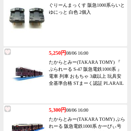
ぐりーんまっくす 阪急1000系らいと
ゆにっと 白色 2個入
5,250円
08/06 16:00
たからとみー(TAKARA TOMY) 『
ぷられーる S-47 阪急電鉄1000系 』
電車 列車 おもちゃ 3歳以上 玩具安
全基準合格 STまーく認証 PLARAIL
5,300円
08/06 16:00
たからとみー(TAKARA TOMY) ぷら
れーる 阪急電鉄1000系 かーびぃ号