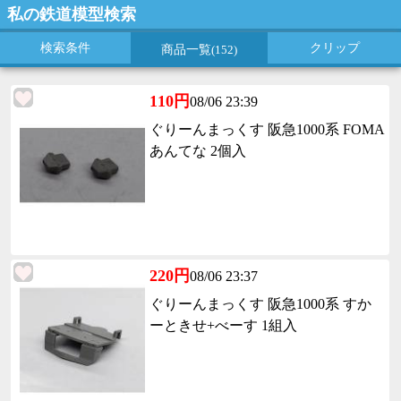
私の鉄道模型検索
検索条件
クリップ
商品一覧
(152)
110円
08/06 23:39
ぐりーんまっくす 阪急1000系 FOMA
あんてな 2個入
220円
08/06 23:37
ぐりーんまっくす 阪急1000系 すか
ーときせ+べーす 1組入