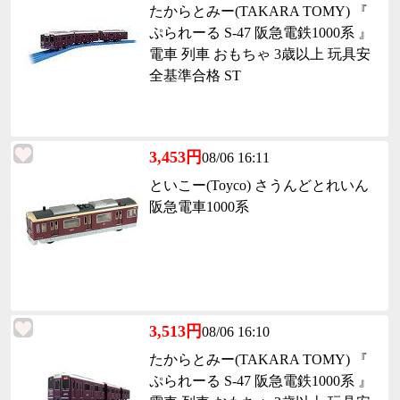
たからとみー(TAKARA TOMY) 『
ぷられーる S-47 阪急電鉄1000系 』
電車 列車 おもちゃ 3歳以上 玩具安
全基準合格 ST
3,453円
08/06 16:11
といこー(Toyco) さうんどとれいん
阪急電車1000系
3,513円
08/06 16:10
たからとみー(TAKARA TOMY) 『
ぷられーる S-47 阪急電鉄1000系 』