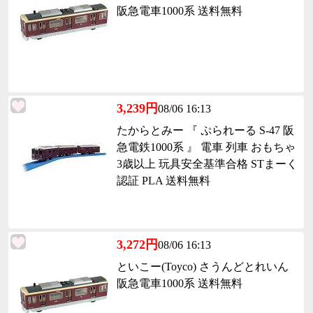
阪急電車1000系 送料無料
3,239円
08/06 16:13
たからとみー 『 ぷられーる S-47 阪
急電鉄1000系 』 電車 列車 おもちゃ
3歳以上 玩具安全基準合格 STまーく
認証 PLA 送料無料
3,272円
08/06 16:13
といこー(Toyco) さうんどとれいん
阪急電車1000系 送料無料