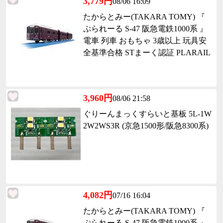
3,779円
08/06 16:09
たからとみー(TAKARA TOMY) 『
ぷられーる S-47 阪急電鉄1000系 』
電車 列車 おもちゃ 3歳以上 玩具安
全基準合格 STまーく認証 PLARAIL
3,960円
08/06 21:58
ぐりーんまっくすらいと基板 5L-1W
2W2WS3R (京急1500形/阪急8300系)
4,082円
07/16 16:04
たからとみー(TAKARA TOMY) 『
ぷられーる S-47 阪急電鉄1000系 』