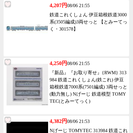
4,207円
08/06 21:55
鉄道これくしょん 伊豆箱根鉄道3000
系(3505編成)3両せっと 【とみーてっ
く・301578】
4,250円
08/06 21:55
『新品』『お取り寄せ』{RWM} 313
984 鉄道これくしょん(鉄これ) 伊豆
箱根鉄道7000系(7501編成) 3両せっと
(動力無し) Nげーじ 鉄道模型 TOMY
TEC(とみーてっく)
4,382円
08/06 21:53
Nげーじ TOMYTEC 313984 鉄道これ