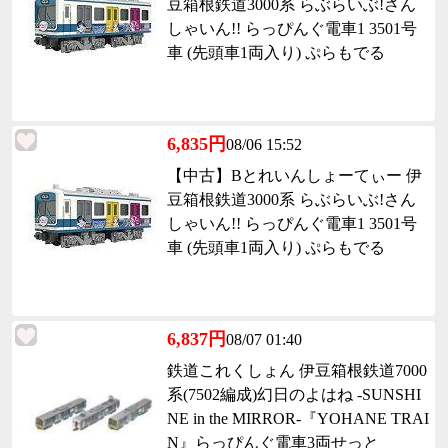
豆箱根鉄道3000系 らぶらいぶ!さん
しゃいん!! らっぴんぐ電車1 3501号
車 (先頭車1両入り) ぷらもでる
6,835円
08/06 15:52
【中古】Bとれいんしょーてぃー 伊
豆箱根鉄道3000系 らぶらいぶ!さん
しゃいん!! らっぴんぐ電車1 3501号
車 (先頭車1両入り) ぷらもでる
6,837円
08/07 01:40
鉄道これくしょん 伊豆箱根鉄道7000
系(7502編成)幻日のよはね -SUNSHI
NE in the MIRROR-『YOHANE TRAI
N』らっぴんぐ電車3両せっと