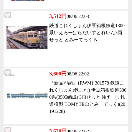
3,512円
08/06 22:03
鉄道これくしょん伊豆箱根鉄道1300
系いえろーぱらだいすとれいん3両
せっと とみーてっく N
3,600円
08/06 22:02
『新品即納』{RWM} 301578 鉄道こ
れくしょん(鉄これ) 伊豆箱根鉄道300
0系(3505編成) 3両せっと Nげーじ 鉄
道模型 TOMYTEC(とみーてっく)(20
191228)
3,630円
08/06 22:02