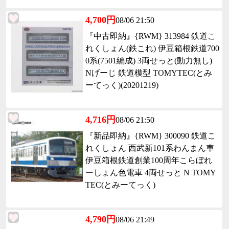
4,700円
08/06 21:50
『中古即納』{RWM} 313984 鉄道こ
れくしょん(鉄これ) 伊豆箱根鉄道700
0系(7501編成) 3両せっと(動力無し)
Nげーじ 鉄道模型 TOMYTEC(とみ
ーてっく)(20201219)
4,716円
08/06 21:50
『新品即納』{RWM} 300090 鉄道こ
れくしょん 西武新101系わんまん車
伊豆箱根鉄道創業100周年こらぼれ
ーしょん色電車 4両せっと N TOMY
TEC(とみーてっく)
4,790円
08/06 21:49