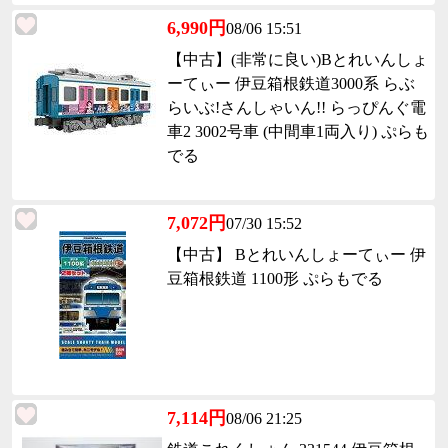
6,990円
08/06 15:51
【中古】(非常に良い)Bとれいんしょ
ーてぃー 伊豆箱根鉄道3000系 らぶ
らいぶ!さんしゃいん!! らっぴんぐ電
車2 3002号車 (中間車1両入り) ぷらも
でる
7,072円
07/30 15:52
【中古】 Bとれいんしょーてぃー 伊
豆箱根鉄道 1100形 ぷらもでる
7,114円
08/06 21:25