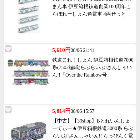
まん車 伊豆箱根鉄道創業100周年こ
らぼれーしょん色電車 4両せっと
5,610円
08/06 21:41
鉄道これくしょん 伊豆箱根鉄道7000
系(7502編成)らぶらいぶ!さんしゃい
ん!!「Over the Rainbow号」
5,814円
08/06 15:57
【中古】【39shop】Bとれいんしょ
ーてぃー★伊豆箱根鉄道3000系 らぶ
らいぶ!さんしゃいん!! らっぴんぐ電