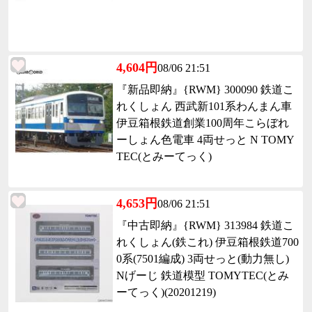
4,604円
08/06 21:51
『新品即納』{RWM} 300090 鉄道こ
れくしょん 西武新101系わんまん車
伊豆箱根鉄道創業100周年こらぼれ
ーしょん色電車 4両せっと N TOMY
TEC(とみーてっく)
4,653円
08/06 21:51
『中古即納』{RWM} 313984 鉄道こ
れくしょん(鉄これ) 伊豆箱根鉄道700
0系(7501編成) 3両せっと(動力無し)
Nげーじ 鉄道模型 TOMYTEC(とみ
ーてっく)(20201219)