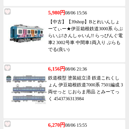
5,980円
08/06 15:56
【中古】【39shop】Bとれいんしょ
ーてぃー★伊豆箱根鉄道3000系 らぶ
らいぶ!さんしゃいん!! らっぴんぐ電
車2 3002号車 中間車1両入り ぷらも
でる(良い)
6,156円
08/06 21:36
鉄道模型 塗装組立済 鉄道これくし
ょん 伊豆箱根鉄道7000系 7501編成 3
両せっと じおらま用品 とみーてっ
く 4543736313984
6,270円
08/06 15:55