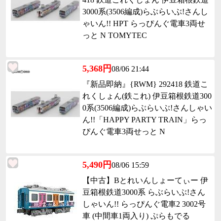
3000系(3506編成)らぶらいぶ!さんし
ゃいん!! HPT らっぴんぐ電車3両せ
っと N TOMYTEC
5,368円
08/06 21:44
『新品即納』{RWM} 292418 鉄道こ
れくしょん(鉄これ) 伊豆箱根鉄道300
0系(3506編成)らぶらいぶ!さんしゃい
ん!!「HAPPY PARTY TRAIN」らっ
ぴんぐ電車3両せっと N
5,490円
08/06 15:59
【中古】Bとれいんしょーてぃー 伊
豆箱根鉄道3000系 らぶらいぶ!さん
しゃいん!! らっぴんぐ電車2 3002号
車 (中間車1両入り) ぷらもでる