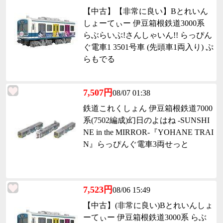
【中古】【非常に良い】Bとれいん
しょーてぃー 伊豆箱根鉄道3000系
らぶらいぶ!さんしゃいん!! らっぴん
ぐ電車1 3501号車 (先頭車1両入り) ぷ
らもでる
7,507円
08/07 01:38
鉄道これくしょん 伊豆箱根鉄道7000
系(7502編成)幻日のよはね -SUNSHI
NE in the MIRROR-『YOHANE TRAI
N』らっぴんぐ電車3両せっと
7,523円
08/06 15:49
【中古】(非常に良い)Bとれいんしょ
ーてぃー 伊豆箱根鉄道3000系 らぶ