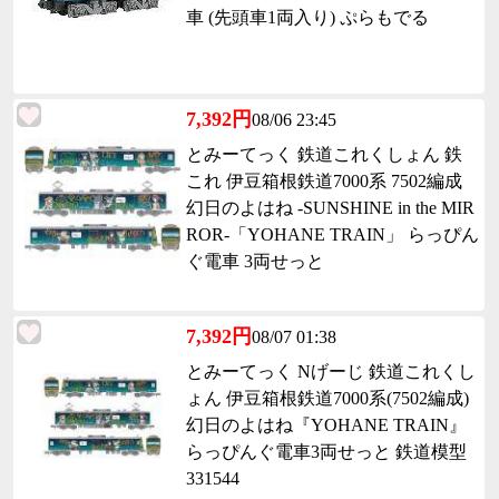
車 (先頭車1両入り) ぷらもでる
7,392円
08/06 23:45
とみーてっく 鉄道これくしょん 鉄
これ 伊豆箱根鉄道7000系 7502編成
幻日のよはね -SUNSHINE in the MIR
ROR-「YOHANE TRAIN」 らっぴん
ぐ電車 3両せっと
7,392円
08/07 01:38
とみーてっく Nげーじ 鉄道これくし
ょん 伊豆箱根鉄道7000系(7502編成)
幻日のよはね『YOHANE TRAIN』
らっぴんぐ電車3両せっと 鉄道模型
331544