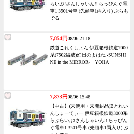
らいぶ!さんしゃいん!! らっぴんぐ電
車1 3501号車 (先頭車1両入り) ぷらも
でる
7,854円
08/06 21:18
鉄道これくしょん 伊豆箱根鉄道7000
系(7502編成)幻日のよはね -SUNSHI
NE in the MIRROR-「YOHA
7,873円
08/06 15:48
【中古】(未使用・未開封品)Bとれい
んしょーてぃー 伊豆箱根鉄道3000系
らぶらいぶ!さんしゃいん!! らっぴん
ぐ電車1 3501号車 (先頭車1両入り) ぷ