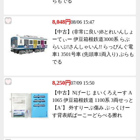
らもでる
8,048円
08/06 15:47
【中古】(非常に良い)Bとれいんしょ
ーてぃー 伊豆箱根鉄道3000系 らぶ
らいぶ!さんしゃいん!! らっぴんぐ電
車1 3501号車 (先頭車1両入り) ぷらも
でる
8,250円
07/09 15:50
【中古】Nげーじ まいくろえーす A
1065 伊豆箱根鉄道 1100系 3両せっと
【A´】 外すりーぶ傷み ぶっくけー
す背表紙ばーこーどらべる擦れ