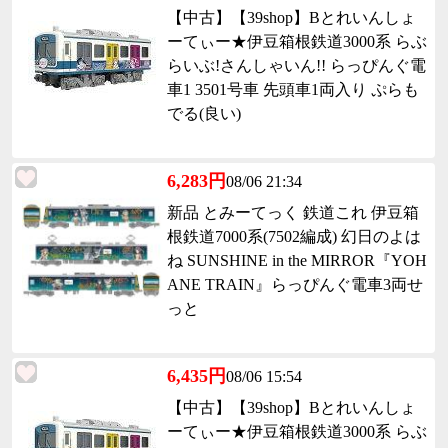
【中古】【39shop】Bとれいんしょ
ーてぃー★伊豆箱根鉄道3000系 らぶ
らいぶ!さんしゃいん!! らっぴんぐ電
車1 3501号車 先頭車1両入り ぷらも
でる(良い)
6,283円
08/06 21:34
新品 とみーてっく 鉄道これ 伊豆箱
根鉄道7000系(7502編成) 幻日のよは
ね SUNSHINE in the MIRROR『YOH
ANE TRAIN』らっぴんぐ電車3両せ
っと
6,435円
08/06 15:54
【中古】【39shop】Bとれいんしょ
ーてぃー★伊豆箱根鉄道3000系 らぶ