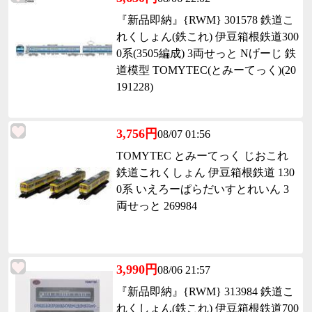
『新品即納』{RWM} 301578 鉄道こ
れくしょん(鉄これ) 伊豆箱根鉄道300
0系(3505編成) 3両せっと Nげーじ 鉄
道模型 TOMYTEC(とみーてっく)(20
191228)
3,756円
08/07 01:56
TOMYTEC とみーてっく じおこれ
鉄道これくしょん 伊豆箱根鉄道 130
0系 いえろーぱらだいすとれいん 3
両せっと 269984
3,990円
08/06 21:57
『新品即納』{RWM} 313984 鉄道こ
れくしょん(鉄これ) 伊豆箱根鉄道700