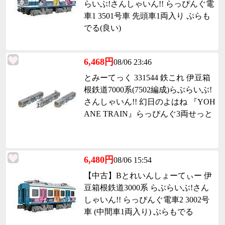
らいぶ!さんしゃいん!! らっぴんぐ電
車1 3501号車 先頭車1両入り ぷらも
でる(良い)
6,468円
08/06 23:46
とみーてっく 331544 鉄これ 伊豆箱
根鉄道7000系(7502編成)らぶらいぶ!
さんしゃいん!! 幻日のよはね 『YOH
ANE TRAIN』らっぴんぐ3両せっと
6,480円
08/06 15:54
【中古】Bとれいんしょーてぃー 伊
豆箱根鉄道3000系 らぶらいぶ!さん
しゃいん!! らっぴんぐ電車2 3002号
車 (中間車1両入り) ぷらもでる