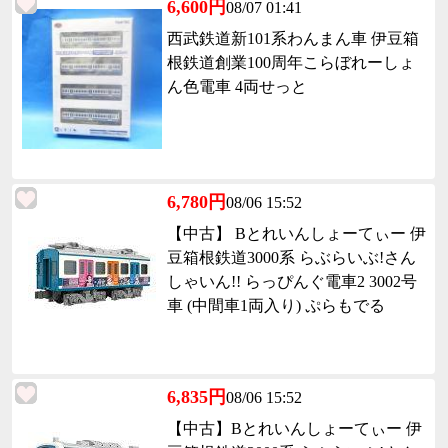
6,600円
08/07 01:41
西武鉄道新101系わんまん車 伊豆箱
根鉄道創業100周年こらぼれーしょ
ん色電車 4両せっと
6,780円
08/06 15:52
【中古】 Bとれいんしょーてぃー 伊
豆箱根鉄道3000系 らぶらいぶ!さん
しゃいん!! らっぴんぐ電車2 3002号
車 (中間車1両入り) ぷらもでる
6,835円
08/06 15:52
【中古】Bとれいんしょーてぃー 伊