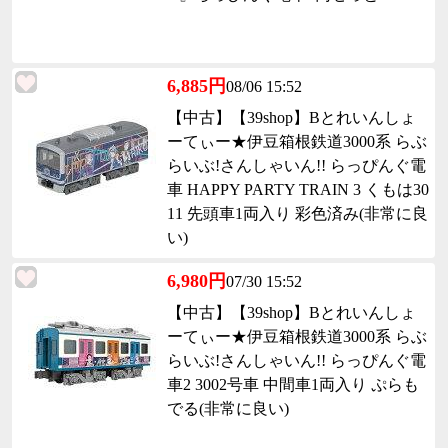
6,885円
08/06 15:52
【中古】【39shop】Bとれいんしょ
ーてぃー★伊豆箱根鉄道3000系 らぶ
らいぶ!さんしゃいん!! らっぴんぐ電
車 HAPPY PARTY TRAIN 3 くもは30
11 先頭車1両入り 彩色済み(非常に良
い)
6,980円
07/30 15:52
【中古】【39shop】Bとれいんしょ
ーてぃー★伊豆箱根鉄道3000系 らぶ
らいぶ!さんしゃいん!! らっぴんぐ電
車2 3002号車 中間車1両入り ぷらも
でる(非常に良い)