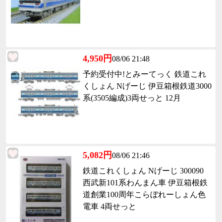
4,950円
08/06 21:48
予約受付中!とみーてっく 鉄道これ
くしょん Nげーじ 伊豆箱根鉄道3000
系(3505編成)3両せっと 12月
5,082円
08/06 21:46
鉄道これくしょん Nげーじ 300090
西武新101系わんまん車 伊豆箱根鉄
道創業100周年こらぼれーしょん色
電車 4両せっと