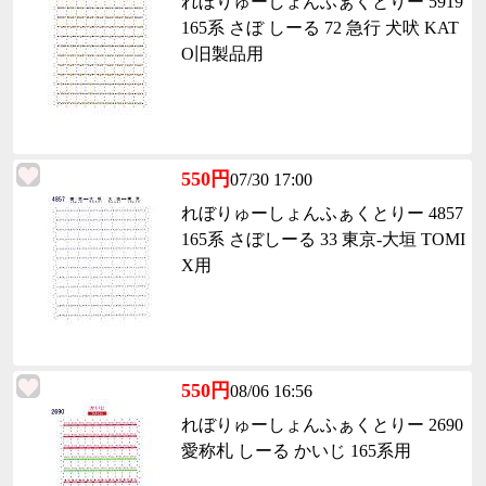
れぼりゅーしょんふぁくとりー 5919
165系 さぼ しーる 72 急行 犬吠 KAT
O旧製品用
550円
07/30 17:00
れぼりゅーしょんふぁくとりー 4857
165系 さぼしーる 33 東京-大垣 TOMI
X用
550円
08/06 16:56
れぼりゅーしょんふぁくとりー 2690
愛称札 しーる かいじ 165系用