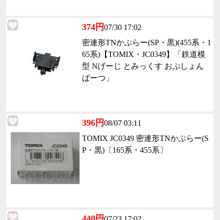
374円
07/30 17:02
密連形TNかぷらー(SP・黒)(455系・1
65系)【TOMIX・JC0349】「鉄道模
型 Nげーじ とみっくす おぷしょん
ぱーつ」
396円
08/07 03:11
TOMIX JC0349 密連形TNかぷらー(S
P・黒)〔165系・455系〕
440円
07/23 17:02