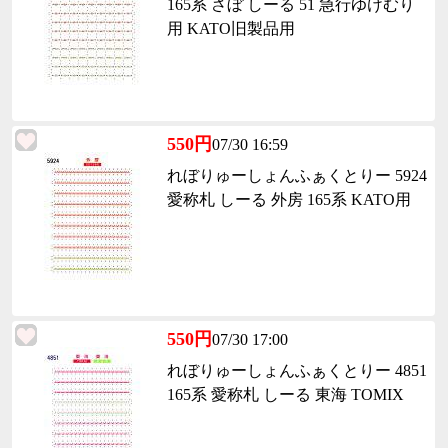
165系 さぼ しーる 51 急行ゆけむり
用 KATO旧製品用
550円
07/30 16:59
れぼりゅーしょんふぁくとりー 5924
愛称札 しーる 外房 165系 KATO用
550円
07/30 17:00
れぼりゅーしょんふぁくとりー 4851
165系 愛称札 しーる 東海 TOMIX