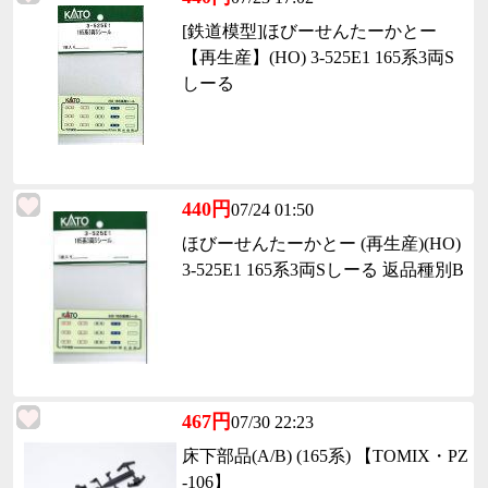
[鉄道模型]ほびーせんたーかとー
【再生産】(HO) 3-525E1 165系3両S
しーる
440円
07/24 01:50
ほびーせんたーかとー (再生産)(HO)
3-525E1 165系3両Sしーる 返品種別B
467円
07/30 22:23
床下部品(A/B) (165系) 【TOMIX・PZ
-106】