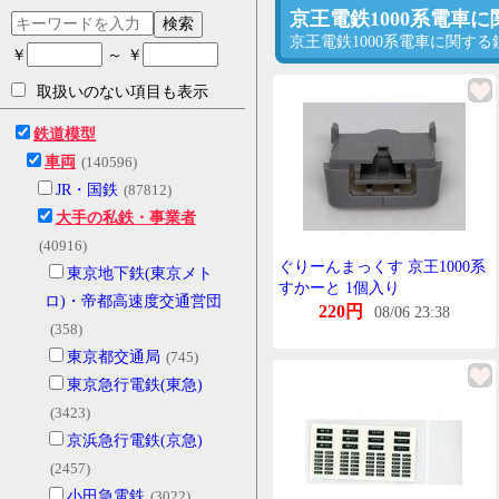
京王電鉄1000系電車
検索
京王電鉄1000系電車に関す
￥
～ ￥
取扱いのない項目も表示
鉄道模型
車両
(140596)
JR・国鉄
(87812)
大手の私鉄・事業者
(40916)
ぐりーんまっくす 京王1000系
東京地下鉄(東京メト
すかーと 1個入り
ロ)・帝都高速度交通営団
220円
08/06 23:38
(358)
東京都交通局
(745)
東京急行電鉄(東急)
(3423)
京浜急行電鉄(京急)
(2457)
小田急電鉄
(3022)