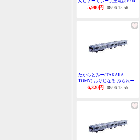
んしょーてぃー京王電鉄1000
系°おれんじべーじゅ2両せっ
5,980円
08/06 15:56
と10初回限定BANDAIばんだ
い101004(良い)
たからとみー(TAKARA
TOMY) おりじなる ぷられー
る 京王 1000系 らいとぶるー
6,320円
08/06 15:55