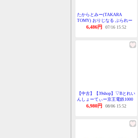
たからとみー(TAKARA
TOMY) おりじなる ぷられー
る 京王 1000系 らいとぶるー
6,486円
07/16 15:52
【中古】【39shop】▽Bとれい
んしょーてぃー京王電鉄1000
系°おれんじべーじゅ2両せっ
6,980円
08/06 15:52
と10初回限定BANDAIばんだ
い101004(非常に良い)