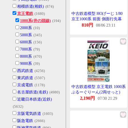
相模鉄道(相鉄)
(874)
京王電鉄
(1680)
中古鉄道模型 HOげーじ 1/80
京王1000系 前面 側面行先幕
1000系(井の頭線)
(194)
810円
08/06 23:11
2000系
(10)
5000系
(345)
6000系
(156)
7000系
(79)
8000系
(470)
9000系
(39)
西武鉄道
(4256)
東武鉄道
(5597)
京成電鉄
(1178)
中古鉄道模型 京王電鉄 1000系
名古屋鉄道(名鉄)
(4980)
ぶるーぐりーん(2両せっと)
「Bとれいんしょーてぃー
2,190円
07/30 21:29
近畿日本鉄道(近鉄)
No.10」 [2082730]
(5632)
京阪電気鉄道
(1603)
阪急電鉄
(2666)
阪神電気鉄道
(896)