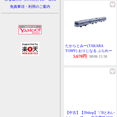
免責事項・利用のご案内
たからとみー(TAKARA
TOMY) おりじなる ぷられー
る 京王 1000系 らいとぶるー
5,670円
08/06 15:58
【中古】【39shop】▽Bとれい