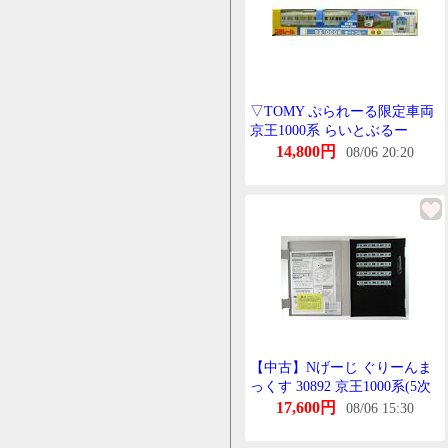
▽TOMY ぷられーる限定車両
京王1000系 らいとぶるー
14,800円
08/06 20:20
【中古】Nげーじ ぐりーんま
っくす 30892 京王1000系(5次
車ぶるーぐりーん) 5輛編成せ
17,600円
08/06 15:30
っと (動力付き) 【A´】 すり
ーぶ多少傷み、説明書の袋開