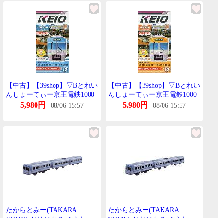
【中古】【39shop】▽Bとれい
【中古】【39shop】▽Bとれい
んしょーてぃー京王電鉄1000
んしょーてぃー京王電鉄1000
系°らいとぶるー2両せっと10
系°おれんじべーじゅ2両せっ
5,980円
5,980円
08/06 15:57
08/06 15:57
初回限定BANDAIばんだい
と10初回限定BANDAIばんだ
101004(良い)
い101004(良い)
たからとみー(TAKARA
たからとみー(TAKARA