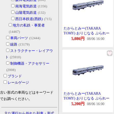
南海電気鉄道
(1356)
山陽電気鉄道
(132)
西日本鉄道(西鉄)
(715)
地方の私鉄・事業者
たからとみー(TAKARA
(14467)
TOMY) おりじなる ぷられー
車両パーツ
(12444)
る 京王 1000系 らいとぶるー
5,086円
08/06 16:00
送料無料
線路
(15179)
ストラクチャー・レイアウ
ト
(25910)
制御機器・アクセサリー
(2008)
ブランド
レールゲージ
古い形式の車両などはキーワード
たからとみー(TAKARA
TOMY) おりじなる ぷられー
でお調べください。
る 京王 1000系 らいとぶるー
5,200円
08/06 16:00
主な運行から外れた列車・形式