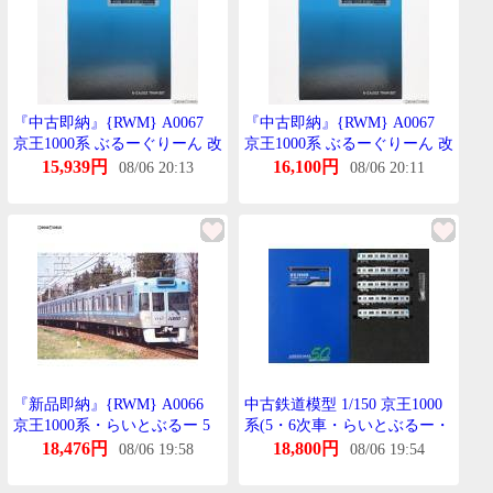
『中古即納』{RWM} A0067
『中古即納』{RWM} A0067
京王1000系 ぶるーぐりーん 改
京王1000系 ぶるーぐりーん 改
良品 5両せっと(動力付き) Nげ
良品 5両せっと(動力付き) Nげ
15,939円
16,100円
08/06 20:13
08/06 20:11
ーじ 鉄道模型 MICRO ACE(ま
ーじ 鉄道模型 MICRO ACE(ま
いくろえーす)(20120830)
いくろえーす)(20120830)
『新品即納』{RWM} A0066
中古鉄道模型 1/150 京王1000
京王1000系・らいとぶるー 5
系(5・6次車・らいとぶるー・
両せっと Nげーじ 鉄道模型
車番選択式)5両編成せっと(動
18,476円
18,800円
08/06 19:58
08/06 19:54
MICRO ACE(まいくろえーす)
力付き) [32024]
(20171224)