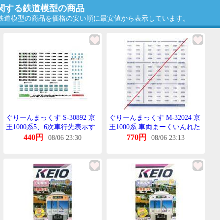
に関する鉄道模型の商品
る鉄道模型の商品を価格の安い順に最安値から表示しています。
ぐりーんまっくす S-30892 京
ぐりーんまっくす M-32024 京
王1000系5、6次車行先表示す
王1000系 車両まーくいんれた
てっかー
1枚入
440円
770円
08/06 23:30
08/06 23:13