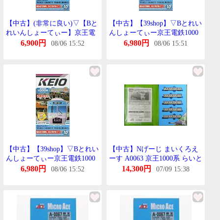
【中古】(非常に良い)▽【Bと
【中古】【39shop】▽Bとれい
れいんしょーてぃー】京王電
んしょーてぃー京王電鉄1000
鉄1000系°(らいとぶるー)2両
系°らいとぶるー2両せっと10
6,900円
6,980円
08/06 15:52
08/06 15:51
せっと(10)【初回限定】
初回限定BANDAIばんだい
BANDAIばんだい101004
101004(非常に良い)
【中古】【39shop】▽Bとれい
【中古】Nげーじ まいくろえ
んしょーてぃー京王電鉄1000
ーす A0063 京王1000系 らいと
系°らいとぶるー2両せっと10
ぐりーん 5両せっと 【A´】 外
6,980円
14,300円
08/06 15:52
07/09 15:38
初回限定BANDAIばんだい
すりーぶ傷み
101004(非常に良い)