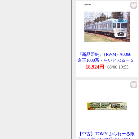
封済み
『新品即納』{RWM} A0066
京王1000系・らいとぶるー 5
両せっと Nげーじ 鉄道模型
18,924円
08/06 19:55
MICRO ACE(まいくろえーす)
(20171224)
【中古】TOMY ぷられーる限