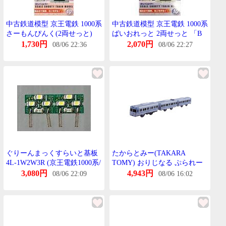
中古鉄道模型 京王電鉄 1000系
中古鉄道模型 京王電鉄 1000系
さーもんぴんく(2両せっと)
ばいおれっと 2両せっと 「B
「Bとれいんしょーてぃー
とれいんしょーてぃー」
1,730円
2,070円
08/06 22:36
08/06 22:27
No.10」 [2082732]
ぐりーんまっくすらいと基板
たからとみー(TAKARA
4L-1W2W3R (京王電鉄1000系/
TOMY) おりじなる ぷられー
新5000系/近鉄しりーず21)
る 京王 1000系 らいとぶるー
3,080円
4,943円
08/06 22:09
08/06 16:02
送料無料