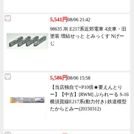
5,541円
08/06 21:42
98635 JR E217系近郊電車 4次車・旧
塗装 増結せっと とみっくす Nげー
じ
5,586円
08/06 15:58
【当店独自で+P10倍★要えんとり
ー】【中古】[RWM] ぷられーる S-16
横須賀線E217系(動力付き) 鉄道模型
たからとみー(20150312)