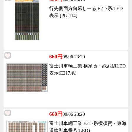
行先側面方向幕しーる E217系/LED
表示 [PG-114]
660円
08/06 23:20
富士川車輛工業 横須賀・総武線LED
表示(E217系)
660円
08/06 23:20
富士川車輛工業 E217系横須賀・東海
道線列車番号(LED)