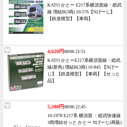
KATO かとー E217系横須賀線・総武
線 増結B(3両) 10-576【Nげーじ】
【鉄道模型】【車両】
4,620円
08/06 21:51
KATO かとーE217系横須賀線・総武
線(新色) 増結B(3両) 10-845 【Nげー
じ】【鉄道模型】【車両】【せっと
品】
5,280円
08/06 21:45
10-1978 E217系 横須賀 ・総武快速線
3両増結せっと かとー Nげーじ(再販)