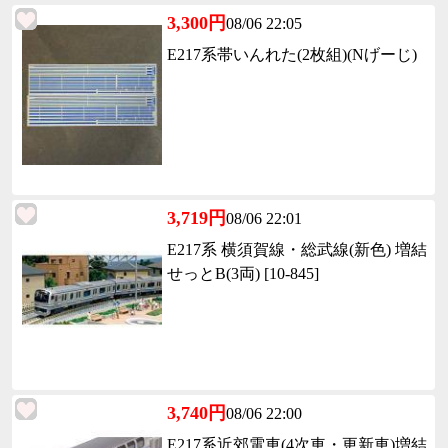
3,300円
08/06 22:05
E217系帯いんれた(2枚組)(Nげーじ)
3,719円
08/06 22:01
E217系 横須賀線・総武線(新色) 増結
せっとB(3両) [10-845]
3,740円
08/06 22:00
E217系近郊電車(4次車・更新車)増結