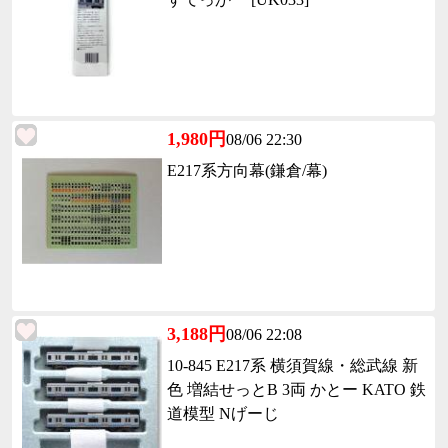
1,980円
08/06 22:30
E217系方向幕(鎌倉/幕)
3,188円
08/06 22:08
10-845 E217系 横須賀線・総武線 新
色 増結せっとB 3両 かとー KATO 鉄
道模型 Nげーじ