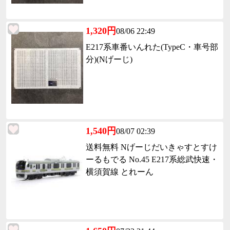
1,320円
08/06 22:49
E217系車番いんれた(TypeC・車号部
分)(Nげーじ)
1,540円
08/07 02:39
送料無料 Nげーじだいきゃすとすけ
ーるもでる No.45 E217系総武快速・
横須賀線 とれーん