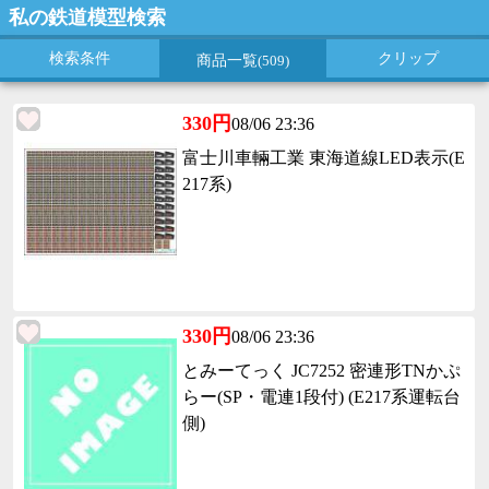
私の鉄道模型検索
検索条件
クリップ
商品一覧
(509)
330円
08/06 23:36
富士川車輛工業 東海道線LED表示(E
217系)
330円
08/06 23:36
とみーてっく JC7252 密連形TNかぷ
らー(SP・電連1段付) (E217系運転台
側)