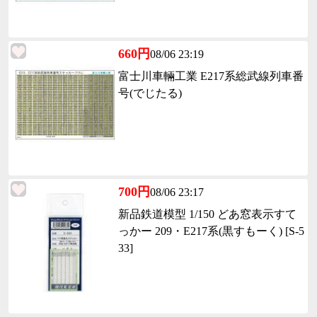
660円
08/06 23:19
富士川車輛工業 E217系総武線列車番
号(でじたる)
700円
08/06 23:17
新品鉄道模型 1/150 どあ窓表示すて
っかー 209・E217系(黒すもーく) [S-5
33]