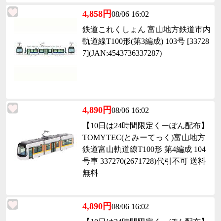
4,858円
08/06 16:02
鉄道これくしょん 富山地方鉄道市内
軌道線T100形(第3編成) 103号 [33728
7](JAN:4543736337287)
4,890円
08/06 16:02
【10日は24時間限定くーぽん配布】
TOMYTEC(とみーてっく)富山地方
鉄道富山軌道線T100形 第4編成 104
号車 337270(2671728)代引不可 送料
無料
4,890円
08/06 16:02