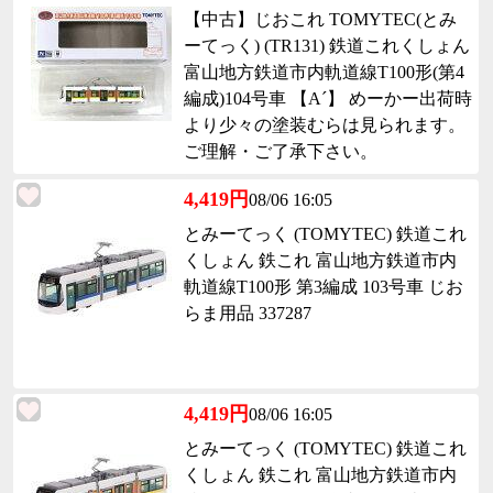
【中古】じおこれ TOMYTEC(とみ
ーてっく) (TR131) 鉄道これくしょん
富山地方鉄道市内軌道線T100形(第4
編成)104号車 【A´】 めーかー出荷時
より少々の塗装むらは見られます。
ご理解・ご了承下さい。
4,419円
08/06 16:05
とみーてっく (TOMYTEC) 鉄道これ
くしょん 鉄これ 富山地方鉄道市内
軌道線T100形 第3編成 103号車 じお
らま用品 337287
4,419円
08/06 16:05
とみーてっく (TOMYTEC) 鉄道これ
くしょん 鉄これ 富山地方鉄道市内