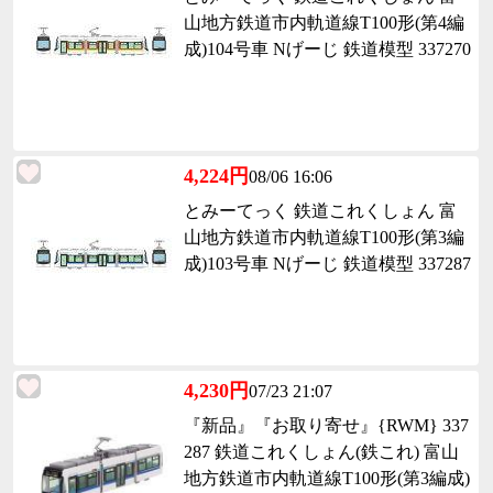
山地方鉄道市内軌道線T100形(第4編
成)104号車 Nげーじ 鉄道模型 337270
4,224円
08/06 16:06
とみーてっく 鉄道これくしょん 富
山地方鉄道市内軌道線T100形(第3編
成)103号車 Nげーじ 鉄道模型 337287
4,230円
07/23 21:07
『新品』『お取り寄せ』{RWM} 337
287 鉄道これくしょん(鉄これ) 富山
地方鉄道市内軌道線T100形(第3編成)