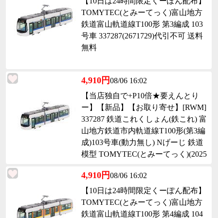
【10日は24時間限定くーぽん配布】
TOMYTEC(とみーてっく)富山地方
鉄道富山軌道線T100形 第3編成 103
号車 337287(2671729)代引不可 送料
無料
4,910円
08/06 16:02
【当店独自で+P10倍★要えんとり
ー】【新品】【お取り寄せ】[RWM]
337287 鉄道これくしょん(鉄これ) 富
山地方鉄道市内軌道線T100形(第3編
成)103号車(動力無し) Nげーじ 鉄道
模型 TOMYTEC(とみーてっく)(2025
1025)
4,910円
08/06 16:02
【10日は24時間限定くーぽん配布】
TOMYTEC(とみーてっく)富山地方
鉄道富山軌道線T100形 第4編成 104