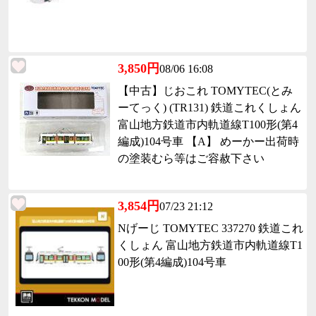
3,850円
08/06 16:08
【中古】じおこれ TOMYTEC(とみ
ーてっく) (TR131) 鉄道これくしょん
富山地方鉄道市内軌道線T100形(第4
編成)104号車 【A】 めーかー出荷時
の塗装むら等はご容赦下さい
3,854円
07/23 21:12
Nげーじ TOMYTEC 337270 鉄道これ
くしょん 富山地方鉄道市内軌道線T1
00形(第4編成)104号車