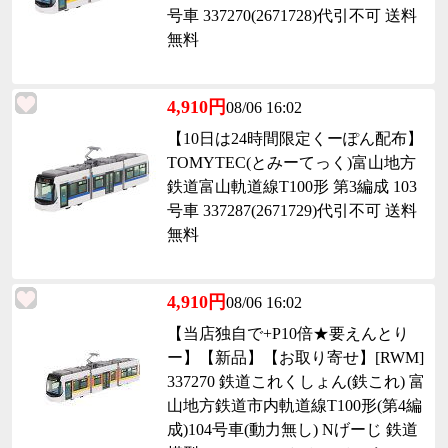
号車 337270(2671728)代引不可 送料
無料
4,910円
08/06 16:02
【10日は24時間限定くーぽん配布】
TOMYTEC(とみーてっく)富山地方
鉄道富山軌道線T100形 第3編成 103
号車 337287(2671729)代引不可 送料
無料
4,910円
08/06 16:02
【当店独自で+P10倍★要えんとり
ー】【新品】【お取り寄せ】[RWM]
337270 鉄道これくしょん(鉄これ) 富
山地方鉄道市内軌道線T100形(第4編
成)104号車(動力無し) Nげーじ 鉄道