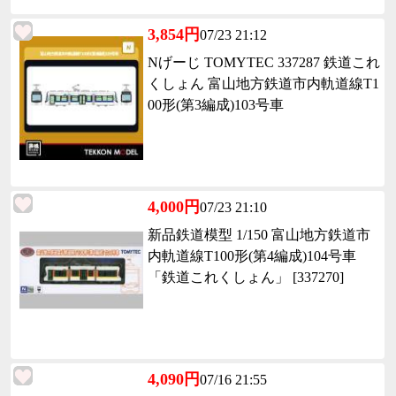
3,854円
07/23 21:12
Nげーじ TOMYTEC 337287 鉄道これ
くしょん 富山地方鉄道市内軌道線T1
00形(第3編成)103号車
4,000円
07/23 21:10
新品鉄道模型 1/150 富山地方鉄道市
内軌道線T100形(第4編成)104号車
「鉄道これくしょん」 [337270]
4,090円
07/16 21:55