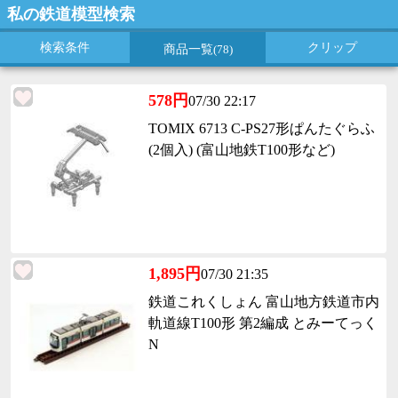
私の鉄道模型検索
検索条件
クリップ
商品一覧
(78)
578円
07/30 22:17
TOMIX 6713 C-PS27形ぱんたぐらふ
(2個入) (富山地鉄T100形など)
1,895円
07/30 21:35
鉄道これくしょん 富山地方鉄道市内
軌道線T100形 第2編成 とみーてっく
N