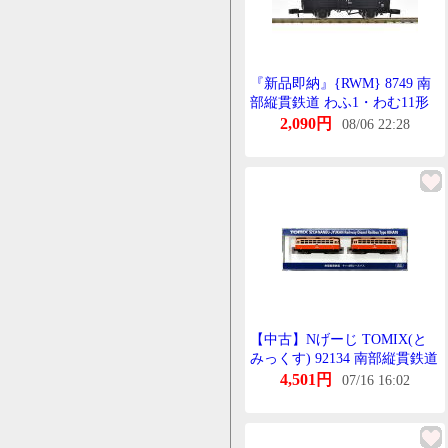
『新品即納』{RWM} 8749 南
部縦貫鉄道 わふ1・わむ11形
たいぷ貨車せっと(2両)(動力無
2,090円
08/06 22:28
し) Nげーじ 鉄道模型
TOMIX(とみっくす)
(20230811)
【中古】Nげーじ TOMIX(と
みっくす) 92134 南部縦貫鉄道
きは10形 れーるばす 2両せっ
4,501円
07/16 16:02
と 2008年ろっと 【じゃんく】
動力・らいと確認済 / 使用感
あり / 補助うぇいと取付済 /