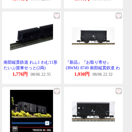
南部縦貫鉄道 わふ1 わむ11形
『新品』『お取り寄せ』
たいぷ貨車せっと(2両)
{RWM} 8749 南部縦貫鉄道 わ
【TOMIX・8749】
ふ1・わむ11形たいぷ貨車せっ
1,776円
1,930円
08/06 22:35
08/06 22:32
と(2両)(動力無し) Nげーじ 鉄
道模型 TOMIX(とみっくす)
(20230811)