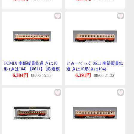
と 2011年ろっと 【A´】 けー
す傷み
TOMIX 南部縦貫鉄道 きは10
とみーてっく 8611 南部縦貫鉄
形 (きは104) 【8611】 (鉄道模
道 きは10形(きは104)
型 Nげーじ)
6,384円
6,391円
08/06 15:55
08/06 21:32