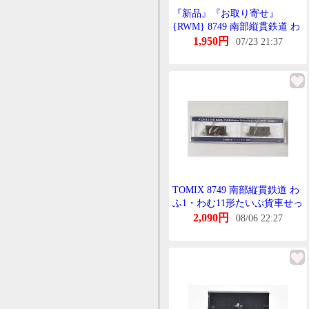
『新品』『お取り寄せ』
{RWM} 8749 南部縦貫鉄道 わ
ふ1・わむ11形たいぷ貨車せっ
1,950円
07/23 21:37
と(2両)(動力無し) Nげーじ 鉄
道模型 TOMIX(とみっくす)
(20230811)
TOMIX 8749 南部縦貫鉄道 わ
ふ1・わむ11形たいぷ貨車せっ
と とみっくす Nげーじ
2,090円
08/06 22:27