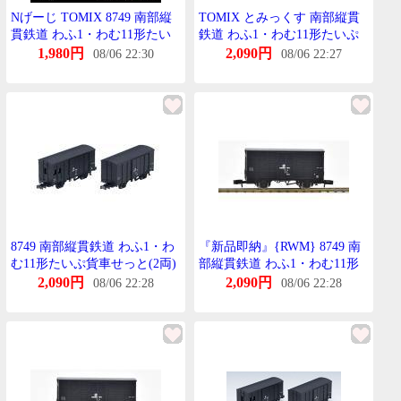
Nげーじ TOMIX 8749 南部縦
TOMIX とみっくす 南部縦貫
貫鉄道 わふ1・わむ11形たい
鉄道 わふ1・わむ11形たいぷ
ぷ貨車せっと(2両)在庫品
貨車せっと 8749
1,980円
2,090円
08/06 22:30
08/06 22:27
8749 南部縦貫鉄道 わふ1・わ
『新品即納』{RWM} 8749 南
む11形たいぷ貨車せっと(2両)
部縦貫鉄道 わふ1・わむ11形
[とみーてっく]《在庫切れ》
たいぷ貨車せっと(2両)(動力無
2,090円
2,090円
08/06 22:28
08/06 22:28
し) Nげーじ 鉄道模型
TOMIX(とみっくす)
(20230811)