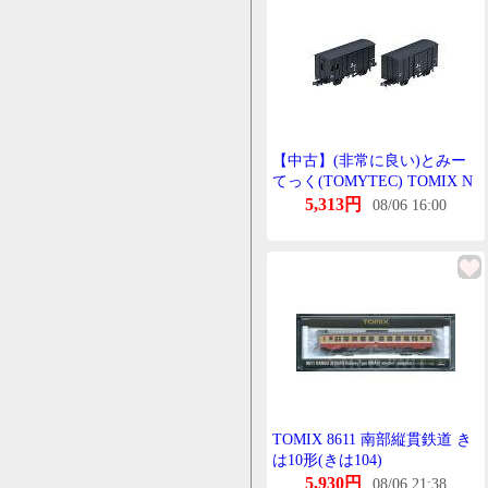
保護袋他で代用 / きは101 : 車
体やや外れやすい
【中古】(非常に良い)とみー
てっく(TOMYTEC) TOMIX N
げーじ 南部縦貫鉄道 わふ1・
5,313円
08/06 16:00
わむ11形たいぷ貨車せっと
8749 鉄道模型 貨車
TOMIX 8611 南部縦貫鉄道 き
は10形(きは104)
5,930円
08/06 21:38