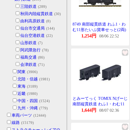
三陸鉄道
(289)
秋田内陸縦貫鉄道
(30)
由利高原鉄道
(8)
8749 南部縦貫鉄道 わふ1・わ
仙台市交通局
(144)
む11形たいぷ貨車せっと(2両)
仙台空港鉄道
(22)
1,254円
08/06 22:52
山形鉄道
(7)
阿武隈急行
(78)
福島交通
(86)
会津鉄道
(71)
関東
(3906)
北陸・信越
(1981)
東海
(3189)
近畿
(1980)
とみーてっく TOMIX Nげーじ
中国・四国
(1524)
南部縦貫鉄道 わふ1・わむ11
九州・沖縄
(779)
形たいぷ貨車せっと 8749
1,644円
08/07 02:36
車両パーツ
(12444)
線路
(15179)
ストラクチャー・レイアウ