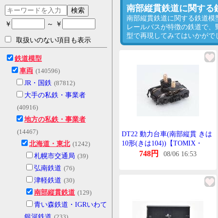
南部縦貫鉄道に関する
検索
南部縦貫鉄道に関する鉄道模
￥
～ ￥
レールバスが特徴の鉄道で、
型で再現してみてはいかがで
取扱いのない項目も表示
鉄道模型
車両
(140596)
JR・国鉄
(87812)
大手の私鉄・事業者
(40916)
地方の私鉄・事業者
(14467)
DT22 動力台車(南部縦貫 きは
10形(きは104))【TOMIX・
北海道・東北
(1242)
6812T】「鉄道模型 Nげーじ
748円
08/06 16:53
札幌市交通局
(39)
TOMIX」
弘南鉄道
(76)
津軽鉄道
(30)
南部縦貫鉄道
(129)
青い森鉄道・IGRいわて
銀河鉄道
(233)