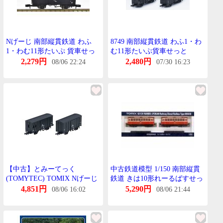
Nげーじ 南部縦貫鉄道 わふ
8749 南部縦貫鉄道 わふ1・わ
1・わむ11形たいぷ 貨車せっ
む11形たいぷ貨車せっと
と 2両 鉄道模型 貨物車
2,279円
2,480円
08/06 22:24
07/30 16:23
TOMIX TOMYTEC とみーて
っく 8749
【中古】とみーてっく
中古鉄道模型 1/150 南部縦貫
(TOMYTEC) TOMIX Nげーじ
鉄道 きは10形れーるばすせっ
南部縦貫鉄道 わふ1・わむ11
と [92134]
4,851円
5,290円
08/06 16:02
08/06 21:44
形たいぷ貨車せっと 8749 鉄道
模型 貨車