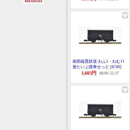
南部縦貫鉄道 わふ1・わむ11
形たいぷ貨車せっと [8749]
1,683円
08/06 22:37