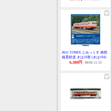
8611 TOMIX とみっくす 南部
縦貫鉄道 きは10形 (きは104)
Nげーじ 鉄道模型(ZN110042)
6,380円
08/06 21:33