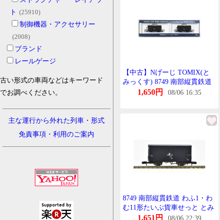
ト
(25910)
制御機器・アクセサリー
(2008)
ブランド
レールゲージ
【中古】Nげーじ TOMIX(と
古い形式の車両などはキーワード
みっくす) 8749 南部縦貫鉄道
わふ1・わむ11形たいぷ貨車 2
1,650円
でお調べください。
08/06 16:35
両せっと 【A】
主な運行から外れた列車・形式
免責事項・利用のご案内
8749 南部縦貫鉄道 わふ1・わ
む11形たいぷ貨車せっと とみ
っくす Nげーじ
1,651円
08/06 22:39