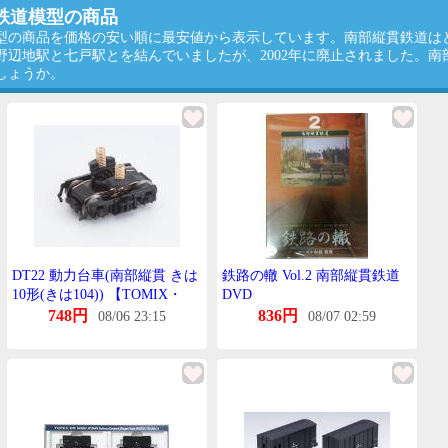
鉄道模型の商品
型の商品を価格の安い順に最安値から表示しています。南部縦貫鉄道は
野辺地駅と七戸駅とを結んでいましたが、2002年に廃止されました。南
しょうか。
DT22 動力台車(南部縦貫 きは
鉄路の轍 Vol.2 南部縦貫鉄道
10形(きは104)) 【TOMIX・
DVD
6812T】
748円
836円
08/06 23:15
08/07 02:59