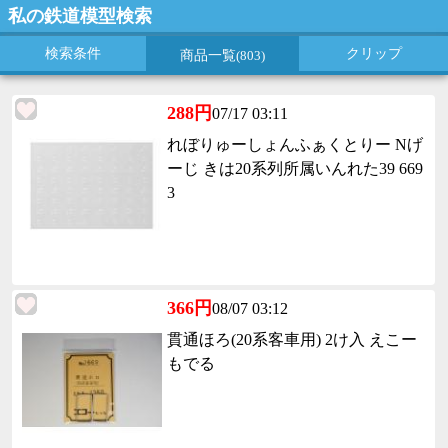
私の鉄道模型検索
検索条件
クリップ
商品一覧
(803)
288円
07/17 03:11
れぼりゅーしょんふぁくとりー Nげ
ーじ きは20系列所属いんれた39 669
3
366円
08/07 03:12
貫通ほろ(20系客車用) 2け入 えこー
もでる