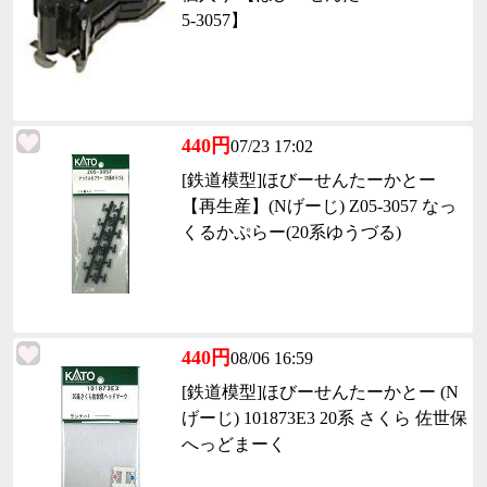
5-3057】
440円
07/23 17:02
[鉄道模型]ほびーせんたーかとー
【再生産】(Nげーじ) Z05-3057 なっ
くるかぷらー(20系ゆうづる)
440円
08/06 16:59
[鉄道模型]ほびーせんたーかとー (N
げーじ) 101873E3 20系 さくら 佐世保
へっどまーく