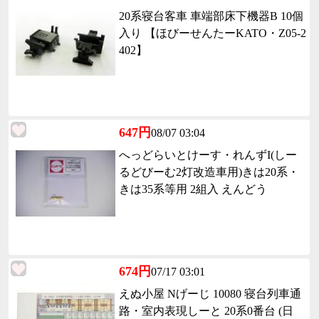
20系寝台客車 車端部床下機器B 10個
入り 【ほびーせんたーKATO・Z05-2
402】
647円
08/07 03:04
へっどらいとけーす・れんずI(しー
るどびーむ2灯改造車用)きは20系・
きは35系等用 2組入 えんどう
674円
07/17 03:01
えぬ小屋 Nげーじ 10080 寝台列車通
路・室内表現しーと 20系0番台 (日