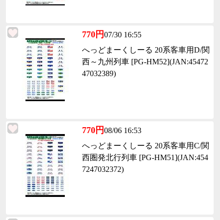
770円
07/30 16:55
へっどまーくしーる 20系客車用D/関
西～九州列車 [PG-HM52](JAN:45472
47032389)
770円
08/06 16:53
へっどまーくしーる 20系客車用C/関
西圏発北行列車 [PG-HM51](JAN:454
7247032372)