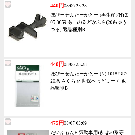
440円
08/06 23:28
ほびーせんたーかとー (再生産)(N) Z
05-3059 あーのるどかぷら(20系ゆう
づる) 返品種別B
440円
08/06 23:28
ほびーせんたーかとー (N) 101873E3
20系 さくら 佐世保へっどまーく 返
品種別B
475円
08/07 03:09
たいふぉんE 気動車用(きは20系等