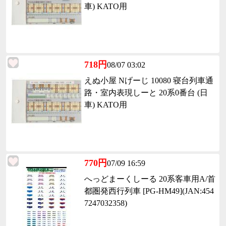
車) KATO用
718円
08/07 03:02
えぬ小屋 Nげーじ 10080 寝台列車通
路・室内表現しーと 20系0番台 (日
車) KATO用
770円
07/09 16:59
へっどまーくしーる 20系客車用A/首
都圏発西行列車 [PG-HM49](JAN:454
7247032358)