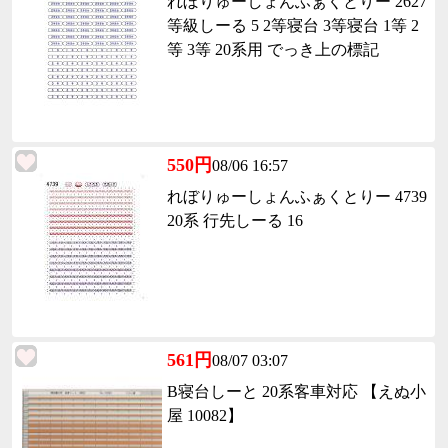
れぼりゅーしょんふぁくとりー 2627
等級しーる 5 2等寝台 3等寝台 1等 2
等 3等 20系用 でっき上の標記
550円
08/06 16:57
れぼりゅーしょんふぁくとりー 4739
20系 行先しーる 16
561円
08/07 03:07
B寝台しーと 20系客車対応 【えぬ小
屋 10082】