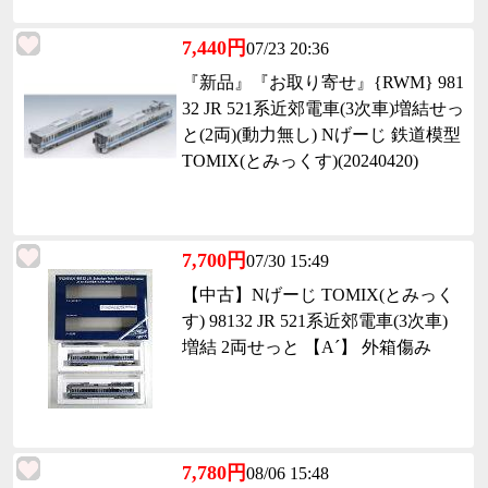
7,440円
07/23 20:36
『新品』『お取り寄せ』{RWM} 981
32 JR 521系近郊電車(3次車)増結せっ
と(2両)(動力無し) Nげーじ 鉄道模型
TOMIX(とみっくす)(20240420)
7,700円
07/30 15:49
【中古】Nげーじ TOMIX(とみっく
す) 98132 JR 521系近郊電車(3次車)
増結 2両せっと 【A´】 外箱傷み
7,780円
08/06 15:48