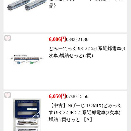
品》
6,006円
08/06 21:36
とみーてっく 98132 521系近郊電車(3
次車)増結せっと(2両)
6,050円
07/30 15:56
【中古】Nげーじ TOMIX(とみっく
す) 98132 JR 521系近郊電車(3次車)
増結 2両せっと 【A】