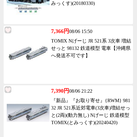
みっくす)(20180330)
7,366円
08/06 15:50
TOMIX Nげーじ JR 521系 3次車 増結
せっと 98132 鉄道模型 電車【沖縄県
へ発送不可です】
7,390円
08/06 21:22
『新品』『お取り寄せ』{RWM} 981
32 JR 521系近郊電車(3次車)増結せっ
と(2両)(動力無し) Nげーじ 鉄道模型
TOMIX(とみっくす)(20240420)