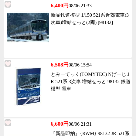
6,400円
08/06 21:33
新品鉄道模型 1/150 521系近郊電車(3
次車)増結せっと(2両) [98132]
6,508円
08/06 15:54
とみーてっく(TOMYTEC) Nげーじ J
R 521系 3次車 増結せっと 98132 鉄道
模型 電車
6,600円
08/06 21:31
『新品即納』{RWM} 98132 JR 521系