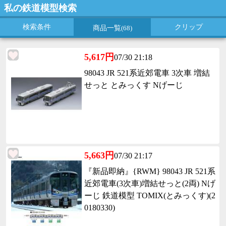
私の鉄道模型検索
検索条件
クリップ
商品一覧
(68)
5,617円
07/30 21:18
98043 JR 521系近郊電車 3次車 増結
せっと とみっくす Nげーじ
5,663円
07/30 21:17
『新品即納』{RWM} 98043 JR 521系
近郊電車(3次車)増結せっと(2両) Nげ
ーじ 鉄道模型 TOMIX(とみっくす)(2
0180330)