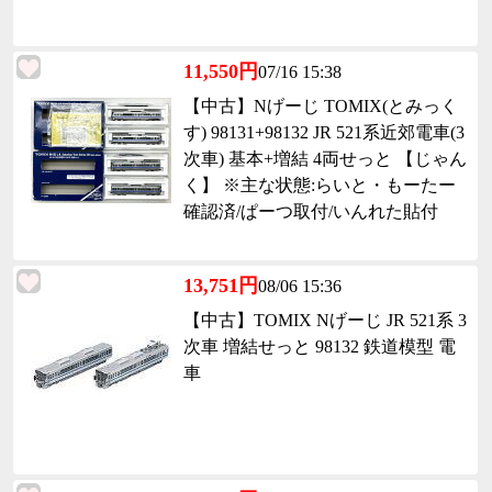
11,550円
07/16 15:38
【中古】Nげーじ TOMIX(とみっく
す) 98131+98132 JR 521系近郊電車(3
次車) 基本+増結 4両せっと 【じゃん
く】 ※主な状態:らいと・もーたー
確認済/ぱーつ取付/いんれた貼付
13,751円
08/06 15:36
【中古】TOMIX Nげーじ JR 521系 3
次車 増結せっと 98132 鉄道模型 電
車