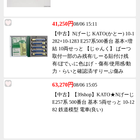
41,250円
08/06 15:11
【中古】Nげーじ KATO(かとー) 10-1
282+10-1283 E257系500番台 基本+増
結 10両せっと 【じゃんく】 ぱーつ
取付一部のみ残有/しーる貼付け残
有/ぼでぃに色はげ・傷有/使用感/動
力・らいと確認済/すりーぶ傷み
63,270円
08/06 15:05
【中古】【39shop】KATO★Nげーじ
E257系 500番台 基本 5両せっと 10-12
82 鉄道模型 電車(良い)