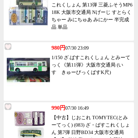
これくしょん 第13弾 三菱ふそうMP6
18K 大阪市交通局 Nげーじ すとらく
ちゃー みにちゅあ みにかー 半完成
品 単品
980円
07/30 23:09
1/150 ざ.ばすこれくしょん とみーて
っく《第11弾》大阪市交通局 (い
すゞきゅーびっくばすK尺)
990円
07/30 16:49
【中古】じおこれ TOMYTEC(とみ
ーてっく) (083) ざ・ばすこれくしょ
ん 第7弾 日野BD34 大阪市交通局