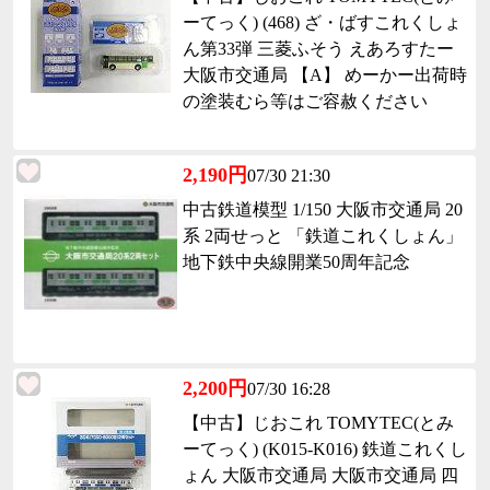
ーてっく) (468) ざ・ばすこれくしょ
ん第33弾 三菱ふそう えあろすたー
大阪市交通局 【A】 めーかー出荷時
の塗装むら等はご容赦ください
2,190円
07/30 21:30
中古鉄道模型 1/150 大阪市交通局 20
系 2両せっと 「鉄道これくしょん」
地下鉄中央線開業50周年記念
2,200円
07/30 16:28
【中古】じおこれ TOMYTEC(とみ
ーてっく) (K015-K016) 鉄道これくし
ょん 大阪市交通局 大阪市交通局 四