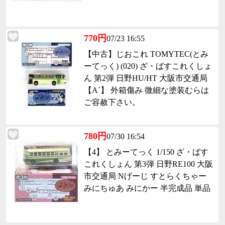
770円
07/23 16:55
【中古】じおこれ TOMYTEC(とみ
ーてっく) (020) ざ・ばすこれくしょ
ん 第2弾 日野HU/HT 大阪市交通局
【A´】 外箱傷み 微細な塗装むらは
ご容赦下さい。
780円
07/30 16:54
【4】 とみーてっく 1/150 ざ・ばす
これくしょん 第3弾 日野RE100 大阪
市交通局 Nげーじ すとらくちゃー
みにちゅあ みにかー 半完成品 単品