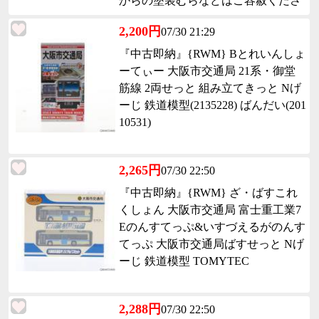
からの塗装むらなどはご容赦くださ
い
2,200円
07/30 21:29
『中古即納』{RWM} Bとれいんしょ
ーてぃー 大阪市交通局 21系・御堂
筋線 2両せっと 組み立てきっと Nげ
ーじ 鉄道模型(2135228) ばんだい(201
10531)
2,265円
07/30 22:50
『中古即納』{RWM} ざ・ばすこれ
くしょん 大阪市交通局 富士重工業7
Eのんすてっぷ&いすづえるがのんす
てっぷ 大阪市交通局ばすせっと Nげ
ーじ 鉄道模型 TOMYTEC
2,288円
07/30 22:50