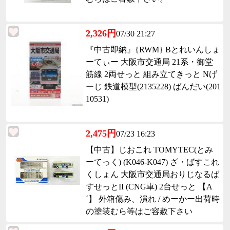
2,326円
07/30 21:27
『中古即納』{RWM} Bとれいんしょ
ーてぃー 大阪市交通局 21系・御堂
筋線 2両せっと 組み立てきっと Nげ
ーじ 鉄道模型(2135228) ばんだい(201
10531)
2,475円
07/23 16:23
【中古】じおこれ TOMYTEC(とみ
ーてっく) (K046-K047) ざ・ばすこれ
くしょん 大阪市交通局おりじなるば
すせっとII (CNG車) 2台せっと 【A
´】 外箱傷み、潰れ / めーかー出荷時
の塗装むら等はご容赦下さい