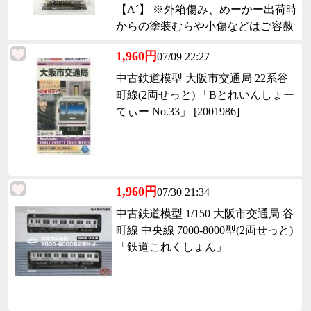
【A´】 ※外箱傷み、めーかー出荷時
からの塗装むらや小傷などはご容赦
ください
1,960円
07/09 22:27
中古鉄道模型 大阪市交通局 22系谷
町線(2両せっと) 「Bとれいんしょー
てぃー No.33」 [2001986]
1,960円
07/30 21:34
中古鉄道模型 1/150 大阪市交通局 谷
町線 中央線 7000-8000型(2両せっと)
「鉄道これくしょん」