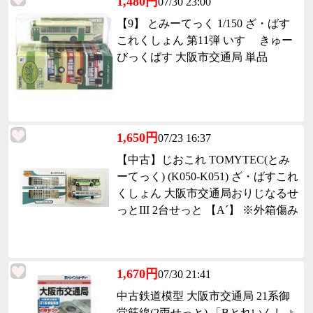
1,480円
07/30 23:00
【9】 とみーてっく 1/150 ざ・ばす
これくしょん 第11弾 いすゞ きゅー
びっくばす 大阪市交通局 単品
1,650円
07/23 16:37
【中古】じおこれ TOMYTEC(とみ
ーてっく) (K050-K051) ざ・ばすこれ
くしょん 大阪市交通局おりじなるせ
っとIII 2台せっと 【A´】 ※外箱傷み
1,670円
07/30 21:41
中古鉄道模型 大阪市交通局 21系御
堂筋線(2両せっと) 「Bとれいんしょ