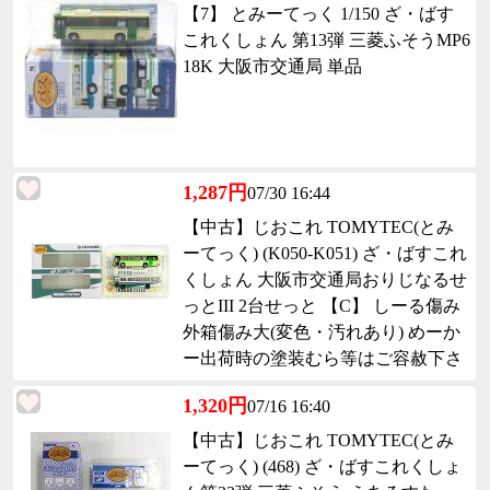
【7】 とみーてっく 1/150 ざ・ばす
これくしょん 第13弾 三菱ふそうMP6
18K 大阪市交通局 単品
1,287円
07/30 16:44
【中古】じおこれ TOMYTEC(とみ
ーてっく) (K050-K051) ざ・ばすこれ
くしょん 大阪市交通局おりじなるせ
っとIII 2台せっと 【C】 しーる傷み
外箱傷み大(変色・汚れあり) めーか
ー出荷時の塗装むら等はご容赦下さ
い。
1,320円
07/16 16:40
【中古】じおこれ TOMYTEC(とみ
ーてっく) (468) ざ・ばすこれくしょ