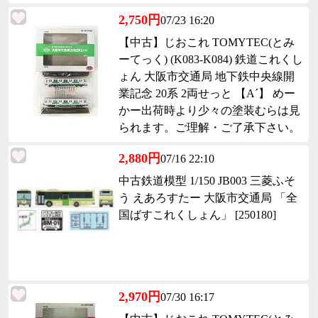
2,750円
07/23 16:20
【中古】じおこれ TOMYTEC(とみ
ーてっく) (K083-K084) 鉄道これくし
ょん 大阪市交通局 地下鉄中央線開
業記念 20系 2両せっと 【A´】 めー
かー出荷時より少々の塗装むらは見
られます。ご理解・ご了承下さい。
2,880円
07/16 22:10
中古鉄道模型 1/150 JB003 三菱ふそ
う えあろすたー 大阪市交通局 「全
国ばすこれくしょん」 [250180]
2,970円
07/30 16:17