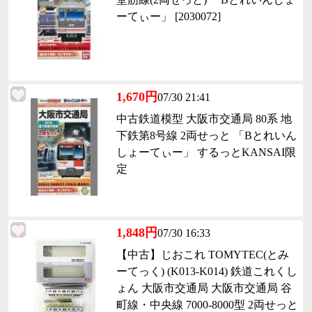
ーてぃー」 [2030072]
1,670円
07/30 21:41
中古鉄道模型 大阪市交通局 80系 地
下鉄第8号線 2両せっと 「Bとれいん
しょーてぃー」 するっとKANSAI限
定
1,848円
07/30 16:33
【中古】じおこれ TOMYTEC(とみ
ーてっく) (K013-K014) 鉄道これくし
ょん 大阪市交通局 大阪市交通局 谷
町線・中央線 7000-8000型 2両せっと