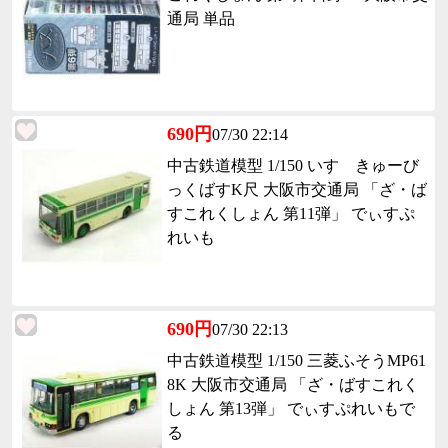
通局 単品
690円
07/30 22:14
中古鉄道模型 1/150 いすゞきゅーび
っくばすK尺 大阪市交通局 「ざ・ば
すこれくしょん 第11弾」 でぃすぷ
れいも
690円
07/30 22:13
中古鉄道模型 1/150 三菱ふそうMP61
8K 大阪市交通局 「ざ・ばすこれく
しょん 第13弾」 でぃすぷれいもで
る