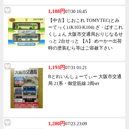
1,188円
07/30 16:45
【中古】じおこれ TOMYTEC(とみ
ーてっく) (K103-K104) ざ・ばすこれ
くしょん 大阪市交通局おりじなるせ
っと 2台せっと 【A】 めーかー出荷
時の塗装むら等はご容赦下さい
1,193円
07/31 01:21
Bとれいんしょーてぃー 大阪市交通
局 21系・御堂筋線 2両set
1,280円
07/23 23:09