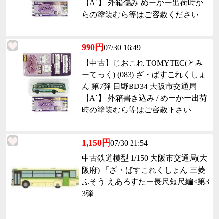
【A´】 外箱傷み めーかー出荷時か
らの塗装むら等はご容赦ください
990円
07/30 16:49
【中古】じおこれ TOMYTEC(とみ
ーてっく) (083) ざ・ばすこれくしょ
ん 第7弾 日野BD34 大阪市交通局
【A´】 外箱書き込み / めーかー出荷
時の塗装むら等はご容赦下さい
1,150円
07/30 21:54
中古鉄道模型 1/150 大阪市交通局(大
阪府) 「ざ・ばすこれくしょん 三菱
ふそう えあろすたー長尺短尺編<第3
3弾