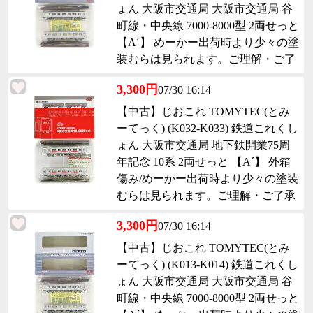
ょん 大阪市交通局 大阪市交通局 谷
町線・中央線 7000-8000型 2両せっと
【A´】 めーかー出荷時より少々の塗
装むらは見られます。ご理解・ご了
承下さい。
3,300円
07/30 16:14
【中古】じおこれ TOMYTEC(とみ
ーてっく) (K032-K033) 鉄道これくし
ょん 大阪市交通局 地下鉄開業75周
年記念 10系 2両せっと 【A´】 外箱
傷み/めーかー出荷時より少々の塗装
むらは見られます。ご理解・ご了承
下さい。
3,300円
07/30 16:14
【中古】じおこれ TOMYTEC(とみ
ーてっく) (K013-K014) 鉄道これくし
ょん 大阪市交通局 大阪市交通局 谷
町線・中央線 7000-8000型 2両せっと