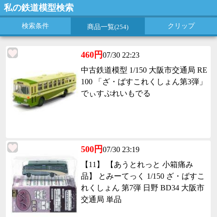
私の鉄道模型検索
検索条件
クリップ
商品一覧
(254)
460円
07/30 22:23
中古鉄道模型 1/150 大阪市交通局 RE
100 「ざ・ばすこれくしょん第3弾」
でぃすぷれいもでる
500円
07/30 23:19
【11】 【あうとれっと 小箱痛み
品】 とみーてっく 1/150 ざ・ばすこ
れくしょん 第7弾 日野 BD34 大阪市
交通局 単品