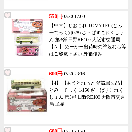
550円
07/30 17:00
【中古】じおこれ TOMYTEC(とみ
ーてっく) (028) ざ・ばすこれくしょ
ん 第3弾 日野RE100 大阪市交通局
【A´】 めーかー出荷時の塗装むら等
はご容赦下さい 外箱傷み
600円
07/30 23:16
【4】 【あうとれっと 解説書欠品】
とみーてっく 1/150 ざ・ばすこれく
しょん 第3弾 日野RE100 大阪市交通
局 単品
680円
07/23 23:20