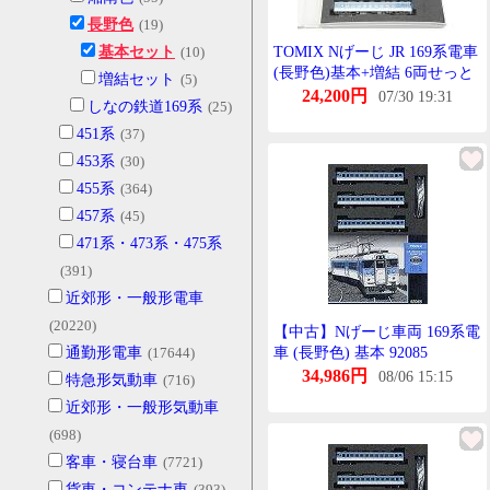
長野色
(19)
基本セット
(10)
TOMIX Nげーじ JR 169系電車
(長野色)基本+増結 6両せっと
増結セット
(5)
92085他 鉄道模型
24,200円
07/30 19:31
しなの鉄道169系
(25)
451系
(37)
453系
(30)
455系
(364)
457系
(45)
471系・473系・475系
(391)
近郊形・一般形電車
(20220)
【中古】Nげーじ車両 169系電
通勤形電車
(17644)
車 (長野色) 基本 92085
34,986円
08/06 15:15
特急形気動車
(716)
近郊形・一般形気動車
(698)
客車・寝台車
(7721)
貨車・コンテナ車
(393)