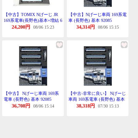
【中古】TOMIX Nげーじ JR
【中古】Nげーじ車両 169系電
169系電車(長野色)基本+増結 6
車 (長野色) 基本 92085
両せっと 92085他 鉄道模型
24,200円
34,314円
08/06 15:23
08/06 15:15
【質屋鑑定品】
【中古】 Nげーじ車両 169系
【中古-非常に良い】 Nげーじ
電車 (長野色) 基本 92085
車両 169系電車 (長野色) 基本
92085
36,708円
38,318円
08/06 15:14
07/30 15:13