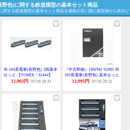
(長野色)に関する鉄道模型の基本セット商品
色)に関する鉄道模型の基本セット商品を価格の安い順に最安値から表示
JR 169系電車(長野色) 3両基本
『中古即納』{RWM} 92085 JR
せっと 【TOMIX・92444】
169系電車(長野色) 基本せっと
(3両)(動力付き) Nげーじ 鉄道
12,903円
12,995円
07/30 20:33
07/30 20:32
模型 TOMIX(とみっくす)
(20011231)