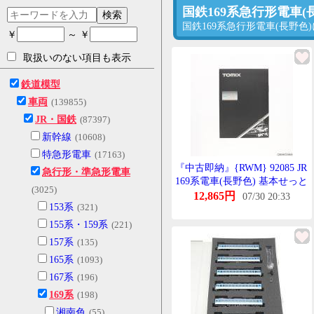
国鉄169系急行形電車
検索
国鉄169系急行形電車(長野
￥
～ ￥
取扱いのない項目も表示
鉄道模型
車両
(139855)
JR・国鉄
(87397)
新幹線
(10608)
特急形電車
(17163)
『中古即納』{RWM} 92085 JR
急行形・準急形電車
169系電車(長野色) 基本せっと
(3025)
(3両)(動力付き) Nげーじ 鉄道
12,865円
07/30 20:33
153系
(321)
模型 TOMIX(とみっくす)
(20011231)
155系・159系
(221)
157系
(135)
165系
(1093)
167系
(196)
169系
(198)
湘南色
(55)