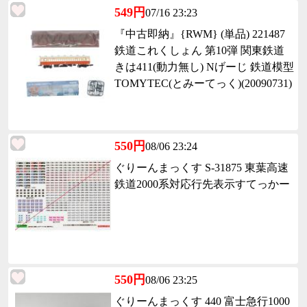
549円
07/16 23:23
『中古即納』{RWM} (単品) 221487
鉄道これくしょん 第10弾 関東鉄道
きは411(動力無し) Nげーじ 鉄道模型
TOMYTEC(とみーてっく)(20090731)
550円
08/06 23:24
ぐりーんまっくす S-31875 東葉高速
鉄道2000系対応行先表示すてっかー
550円
08/06 23:25
ぐりーんまっくす 440 富士急行1000