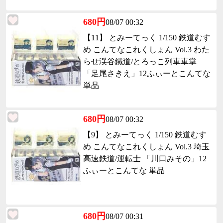
680円
08/07 00:32
【11】 とみーてっく 1/150 鉄道むす
め こんてなこれくしょん Vol.3 わた
らせ渓谷鐵道/とろっこ列車車掌
「足尾さきえ」12ふぃーとこんてな
単品
680円
08/07 00:32
【9】 とみーてっく 1/150 鉄道むす
め こんてなこれくしょん Vol.3 埼玉
高速鉄道/運転士 「川口みその」12
ふぃーとこんてな 単品
680円
08/07 00:31