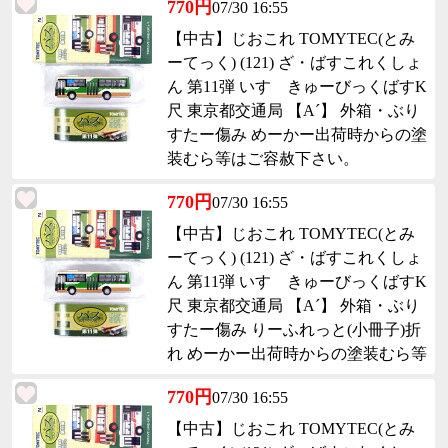
770円
07/30 16:55
【中古】じおこれ TOMYTEC(とみ
ーてっく) (121) ざ・ばすこれくしょ
ん 第11弾 いすゞきゅーびっくばすK
尺 東京都交通局 【A´】 外箱・ぶり
すたー傷み めーかー出荷時からの塗
装むら等はご容赦下さい。
770円
07/30 16:55
【中古】じおこれ TOMYTEC(とみ
ーてっく) (121) ざ・ばすこれくしょ
ん 第11弾 いすゞきゅーびっくばすK
尺 東京都交通局 【A´】 外箱・ぶり
すたー傷み りーふれっと(小冊子)折
れ めーかー出荷時からの塗装むら等
はご容赦下さい。
770円
07/30 16:55
【中古】じおこれ TOMYTEC(とみ