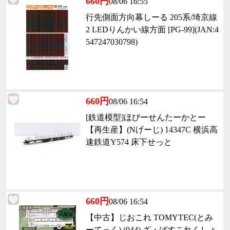
660円
08/06 16:55
行先側面方向幕しーる 205系/埼京線
2 LEDりんかい線方面 [PG-99](JAN:4
547247030798)
660円
08/06 16:54
[鉄道模型]ほびーせんたーかとー
【再生産】(Nげーじ) 14347C 横浜高
速鉄道Y574 床下せっと
660円
08/06 16:54
【中古】じおこれ TOMYTEC(とみ
ーてっく) (044) ざ・ばすこれくしょ