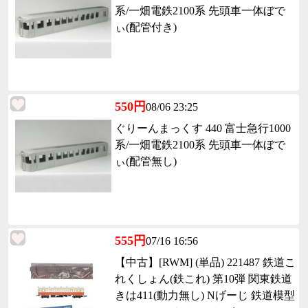
系/一畑電鉄2100系 先頭車一体ぼで
ぃ(配管付き)
550円
08/06 23:25
ぐりーんまっくす 440 富士急行1000
系/一畑電鉄2100系 先頭車一体ぼで
ぃ(配管無し)
555円
07/16 16:56
【中古】[RWM] (単品) 221487 鉄道こ
れくしょん(鉄これ) 第10弾 関東鉄道
きは411(動力無し) Nげーじ 鉄道模型