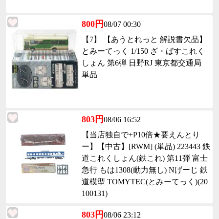
800円
08/07 00:30
【7】 【あうとれっと 解説書欠品】
とみーてっく 1/150 ざ・ばすこれく
しょん 第6弾 日野RJ 東京都交通局
単品
803円
08/06 16:52
【当店独自で+P10倍★要えんとり
ー】【中古】[RWM] (単品) 223443 鉄
道これくしょん(鉄これ) 第11弾 富士
急行 もは1308(動力無し) Nげーじ 鉄
道模型 TOMYTEC(とみーてっく)(20
100131)
803円
08/06 23:12