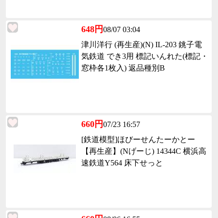
648円
08/07 03:04
津川洋行 (再生産)(N) IL-203 銚子電
気鉄道 でき3用 標記いんれた(標記・
窓枠各1枚入) 返品種別B
660円
07/23 16:57
[鉄道模型]ほびーせんたーかとー
【再生産】(Nげーじ) 14344C 横浜高
速鉄道Y564 床下せっと