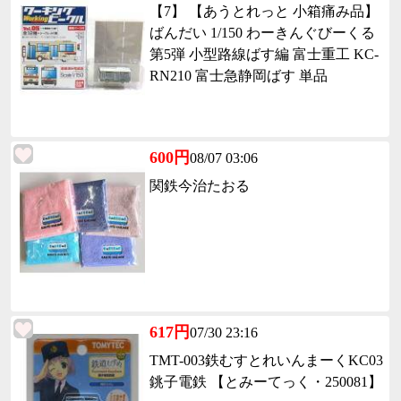
【7】 【あうとれっと 小箱痛み品】
ばんだい 1/150 わーきんぐびーくる
第5弾 小型路線ばす編 富士重工 KC-
RN210 富士急静岡ばす 単品
600円
08/07 03:06
関鉄今治たおる
617円
07/30 23:16
TMT-003鉄むすとれいんまーくKC03
銚子電鉄 【とみーてっく・250081】