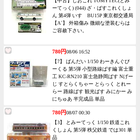
【中古】じおこれ TOMYTEC(とみ
ーてっく) (044) ざ・ばすこれくしょ
ん 第4弾 いすゞBU15P 東京都交通局
【A´】 外箱傷み 微細な塗装むらは
ご容赦下さい。
780円
08/06 16:52
【7】 ばんだい 1/150 わーきんぐび
ーくる 第5弾 小型路線ばす編 富士重
工 KC-RN210 富士急静岡ばす Nげー
じ すとらくちゃー とらっく とれー
らー 路線ばす 観光ばす みにかー み
にちゅあ 半完成品 単品
780円
08/07 00:30
【3】 とみーてっく 1/150 鉄道これ
くしょん 第5弾 秩父鉄道 では301 単
品