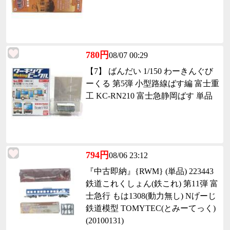
780円
08/07 00:29
【7】 ばんだい 1/150 わーきんぐび
ーくる 第5弾 小型路線ばす編 富士重
工 KC-RN210 富士急静岡ばす 単品
794円
08/06 23:12
『中古即納』{RWM} (単品) 223443
鉄道これくしょん(鉄これ) 第11弾 富
士急行 もは1308(動力無し) Nげーじ
鉄道模型 TOMYTEC(とみーてっく)
(20100131)