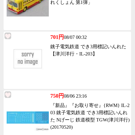
れくしょん 第1弾」
701円
08/07 00:32
銚子電気鉄道 でき3用標記いんれた
【津川洋行・IL-203】
750円
08/06 23:16
『新品』『お取り寄せ』{RWM} IL-2
03 銚子電気鉄道 でき3用標記いんれ
た Nげーじ 鉄道模型 TGW(津川洋行)
(20170520)