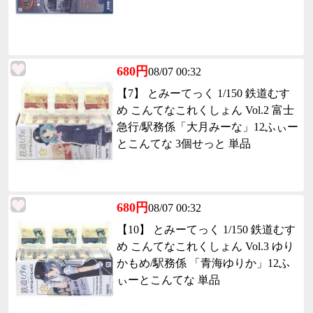
680円
08/07 00:32
【7】 とみーてっく 1/150 鉄道むす
め こんてなこれくしょん Vol.2 富士
急行/駅務係「大月みーな」12ふぃー
とこんてな 3個せっと 単品
680円
08/07 00:32
【10】 とみーてっく 1/150 鉄道むす
め こんてなこれくしょん Vol.3 ゆり
かもめ/駅務係 「青海ゆりか」12ふ
ぃーとこんてな 単品