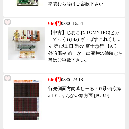
塗装むら等はご容赦下さい。
660円
08/06 16:54
【中古】じおこれ TOMYTEC(とみ
ーてっく) (142) ざ・ばすこれくしょ
ん 第12弾 日野RV 富士急行 【A´】
外箱傷み めーかー出荷時の塗装むら
等はご容赦下さい。
660円
08/06 23:18
行先側面方向幕しーる 205系/埼京線
2 LEDりんかい線方面 [PG-99]