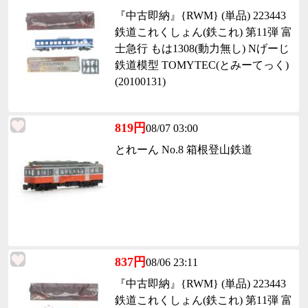
『中古即納』{RWM} (単品) 223443
鉄道これくしょん(鉄これ) 第11弾 富
士急行 もは1308(動力無し) Nげーじ
鉄道模型 TOMYTEC(とみーてっく)
(20100131)
819円
08/07 03:00
とれーん No.8 箱根登山鉄道
837円
08/06 23:11
『中古即納』{RWM} (単品) 223443
鉄道これくしょん(鉄これ) 第11弾 富