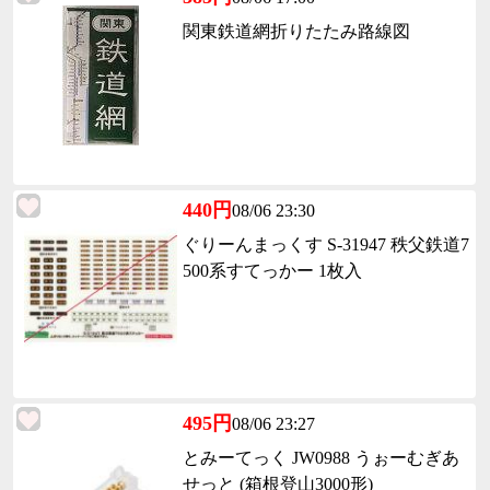
関東鉄道網折りたたみ路線図
440円
08/06 23:30
ぐりーんまっくす S-31947 秩父鉄道7
500系すてっかー 1枚入
495円
08/06 23:27
とみーてっく JW0988 うぉーむぎあ
せっと (箱根登山3000形)