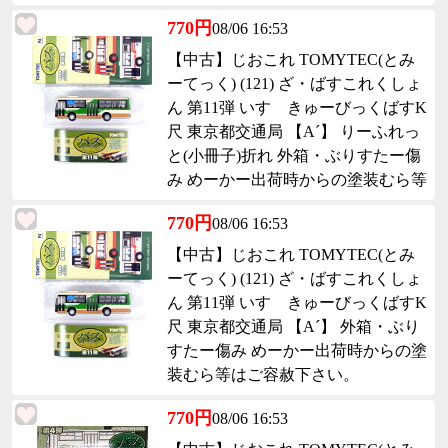
770円
08/06 16:53
【中古】じおこれ TOMYTEC(とみ
ーてっく) (121) ざ・ばすこれくしょ
ん 第11弾 いすゞきゅーびっくばすK
尺 東京都交通局 【A´】 りーふれっ
と(小冊子)折れ 外箱・ぶりすたー傷
み めーかー出荷時からの塗装むら等
はご容赦下さい。
770円
08/06 16:53
【中古】じおこれ TOMYTEC(とみ
ーてっく) (121) ざ・ばすこれくしょ
ん 第11弾 いすゞきゅーびっくばすK
尺 東京都交通局 【A´】 外箱・ぶり
すたー傷み めーかー出荷時からの塗
装むら等はご容赦下さい。
770円
08/06 16:53