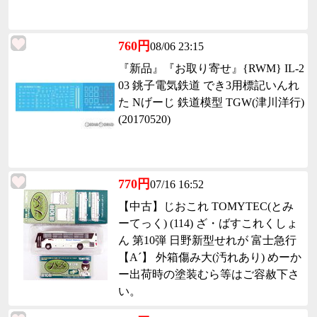
760円
08/06 23:15
『新品』『お取り寄せ』{RWM} IL-2
03 銚子電気鉄道 でき3用標記いんれ
た Nげーじ 鉄道模型 TGW(津川洋行)
(20170520)
770円
07/16 16:52
【中古】じおこれ TOMYTEC(とみ
ーてっく) (114) ざ・ばすこれくしょ
ん 第10弾 日野新型せれが 富士急行
【A´】 外箱傷み大(汚れあり) めーか
ー出荷時の塗装むら等はご容赦下さ
い。