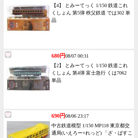
【4】 とみーてっく 1/150 鉄道これ
くしょん 第5弾 秩父鉄道 では302 単
品
680円
08/07 00:31
【2】 とみーてっく 1/150 鉄道これ
くしょん 第4弾 富士急行 くは7062
単品
690円
08/06 23:17
中古鉄道模型 1/150 MP118 東京都交
通局(いえろー×れっど) 「ざ・ばすこ