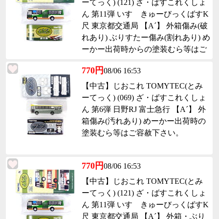
ーてっく) (121) ざ・ばすこれくしょ
ん 第11弾 いすゞきゅーびっくばすK
尺 東京都交通局 【A´】 外箱傷み(破
れあり) ぶりすたー傷み(割れあり) め
ーかー出荷時からの塗装むら等はご
容赦下さい。
770円
08/06 16:53
【中古】じおこれ TOMYTEC(とみ
ーてっく) (069) ざ・ばすこれくしょ
ん 第6弾 日野RJ 富士急行 【A´】 外
箱傷み(汚れあり) めーかー出荷時の
塗装むら等はご容赦下さい。
770円
08/06 16:53
【中古】じおこれ TOMYTEC(とみ
ーてっく) (121) ざ・ばすこれくしょ
ん 第11弾 いすゞきゅーびっくばすK
尺 東京都交通局 【A´】 外箱・ぶり