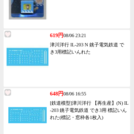
619円
08/06 23:21
津川洋行 IL-203 N 銚子電気鉄道 で
き3用標記いんれた
648円
08/06 16:55
[鉄道模型]津川洋行 【再生産】(N) IL
-203 銚子電気鉄道 でき3用 標記いん
れた(標記・窓枠各1枚入)