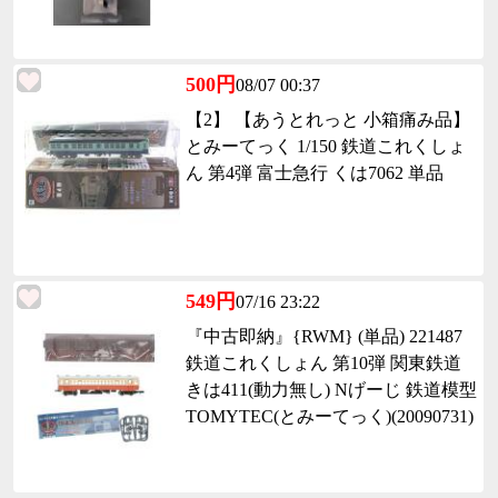
500円
08/07 00:37
【2】 【あうとれっと 小箱痛み品】
とみーてっく 1/150 鉄道これくしょ
ん 第4弾 富士急行 くは7062 単品
549円
07/16 23:22
『中古即納』{RWM} (単品) 221487
鉄道これくしょん 第10弾 関東鉄道
きは411(動力無し) Nげーじ 鉄道模型
TOMYTEC(とみーてっく)(20090731)