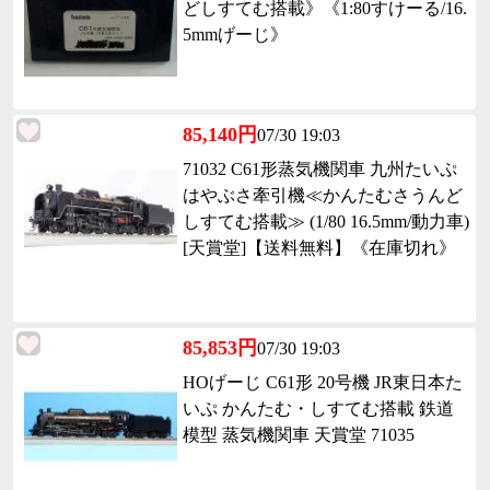
どしすてむ搭載》《1:80すけーる/16.
5mmげーじ》
85,140円
07/30 19:03
71032 C61形蒸気機関車 九州たいぷ
はやぶさ牽引機≪かんたむさうんど
しすてむ搭載≫ (1/80 16.5mm/動力車)
[天賞堂]【送料無料】《在庫切れ》
85,853円
07/30 19:03
HOげーじ C61形 20号機 JR東日本た
いぷ かんたむ・しすてむ搭載 鉄道
模型 蒸気機関車 天賞堂 71035