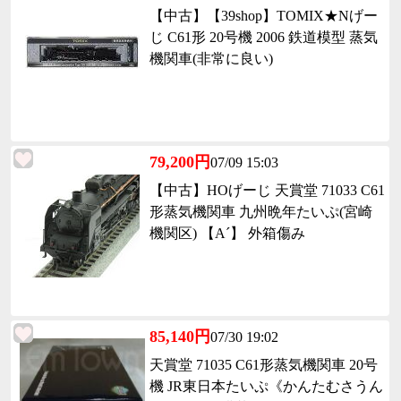
【中古】【39shop】TOMIX★Nげー
じ C61形 20号機 2006 鉄道模型 蒸気
機関車(非常に良い)
79,200円
07/09 15:03
【中古】HOげーじ 天賞堂 71033 C61
形蒸気機関車 九州晩年たいぷ(宮崎
機関区) 【A´】 外箱傷み
85,140円
07/30 19:02
天賞堂 71035 C61形蒸気機関車 20号
機 JR東日本たいぷ《かんたむさうん