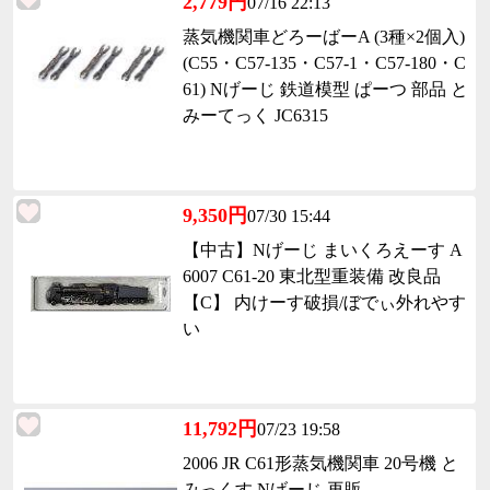
2,779円
07/16 22:13
蒸気機関車どろーばーA (3種×2個入)
(C55・C57-135・C57-1・C57-180・C
61) Nげーじ 鉄道模型 ぱーつ 部品 と
みーてっく JC6315
9,350円
07/30 15:44
【中古】Nげーじ まいくろえーす A
6007 C61-20 東北型重装備 改良品
【C】 内けーす破損/ぼでぃ外れやす
い
11,792円
07/23 19:58
2006 JR C61形蒸気機関車 20号機 と
みっくす Nげーじ 再販