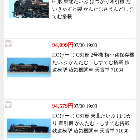
61形 東北たいぷ はつかり牽引機 だ
いきゃすと製 かんたむさうんどしす
てむ搭載
94,099円
07/30 19:03
HOげーじ C61形 2号機 梅小路保存機
たいぷ かんたむ・しすてむ搭載 鉄
道模型 蒸気機関車 天賞堂 71034
94,579円
07/30 19:03
HOげーじ C61形 東北たいぷ はつか
り 牽引機 かんたむ・しすてむ搭載
鉄道模型 蒸気機関車 天賞堂 71030