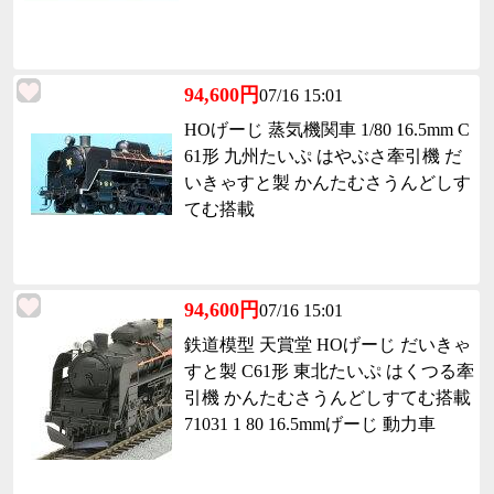
94,600円
07/16 15:01
HOげーじ 蒸気機関車 1/80 16.5mm C
61形 九州たいぷ はやぶさ牽引機 だ
いきゃすと製 かんたむさうんどしす
てむ搭載
94,600円
07/16 15:01
鉄道模型 天賞堂 HOげーじ だいきゃ
すと製 C61形 東北たいぷ はくつる牽
引機 かんたむさうんどしすてむ搭載
71031 1 80 16.5mmげーじ 動力車