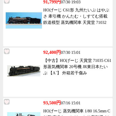
91,799円
07/30 19:03
HOげーじ C61形 九州たいぷ はやぶ
さ 牽引機 かんたむ・しすてむ搭載
鉄道模型 蒸気機関車 天賞堂 71032
92,400円
07/30 15:01
【中古】HOげーじ 天賞堂 71035 C61
形蒸気機関車 20号機 JR東日本たい
ぷ 【A´】 外箱若干傷み
93,500円
07/16 15:01
HOげーじ 蒸気機関車 1/80 16.5mm C