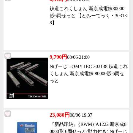
鉄道これくしょん 新京成電鉄80000
形6両せっと 【とみーてっく・30313
8】
9,790円
08/06 21:00
Nげーじ TOMYTEC 303138 鉄道これ
くしょん 新京成電鉄 80000形 6両せ
っと
23,080円
08/06 19:37
『新品即納』{RWM} A1222 新京成8
0000形 6両せっと(動力付き) Nげーじ