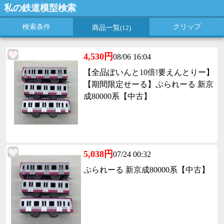
私の鉄道模型検索
検索条件
クリップ
商品一覧
(12)
4,530円
08/06 16:04
【全品ぽいんと10倍!要えんとりー】
【期間限定せーる】ぷられーる 新京
成80000系【中古】
5,038円
07/24 00:32
ぷられーる 新京成80000系【中古】