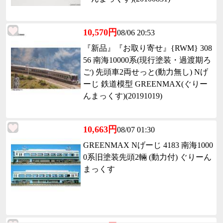
10,570円
08/06 20:53
『新品』『お取り寄せ』{RWM} 308
56 南海10000系(現行塗装・過渡期ろ
ご) 先頭車2両せっと(動力無し) Nげ
ーじ 鉄道模型 GREENMAX(ぐりー
んまっくす)(20191019)
10,663円
08/07 01:30
GREENMAX Nげーじ 4183 南海1000
0系旧塗装先頭2輛 (動力付) ぐりーん
まっくす