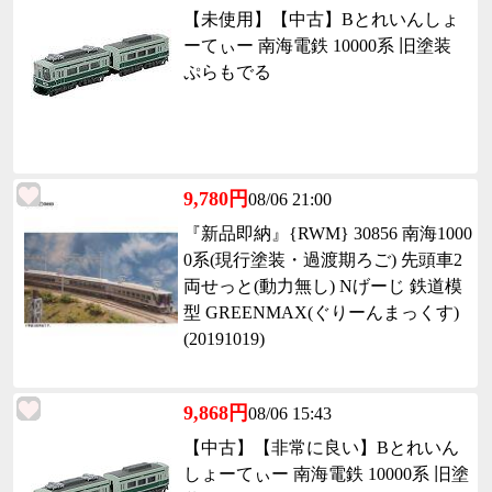
【未使用】【中古】Bとれいんしょ
ーてぃー 南海電鉄 10000系 旧塗装
ぷらもでる
9,780円
08/06 21:00
『新品即納』{RWM} 30856 南海1000
0系(現行塗装・過渡期ろご) 先頭車2
両せっと(動力無し) Nげーじ 鉄道模
型 GREENMAX(ぐりーんまっくす)
(20191019)
9,868円
08/06 15:43
【中古】【非常に良い】Bとれいん
しょーてぃー 南海電鉄 10000系 旧塗