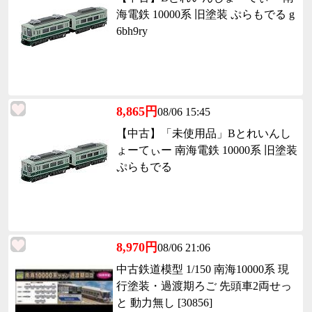
海電鉄 10000系 旧塗装 ぷらもでる g
6bh9ry
8,865円
08/06 15:45
【中古】「未使用品」Bとれいんし
ょーてぃー 南海電鉄 10000系 旧塗装
ぷらもでる
8,970円
08/06 21:06
中古鉄道模型 1/150 南海10000系 現
行塗装・過渡期ろご 先頭車2両せっ
と 動力無し [30856]