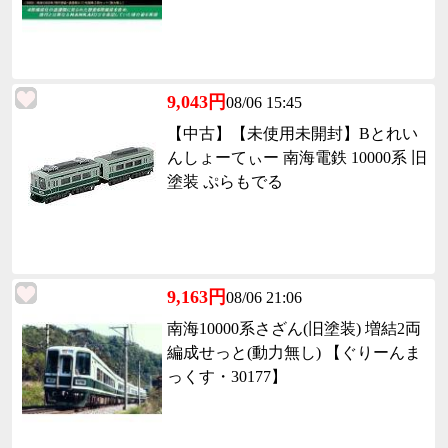
9,043円
08/06 15:45
【中古】【未使用未開封】Bとれい
んしょーてぃー 南海電鉄 10000系 旧
塗装 ぷらもでる
9,163円
08/06 21:06
南海10000系さざん(旧塗装) 増結2両
編成せっと(動力無し) 【ぐりーんま
っくす・30177】