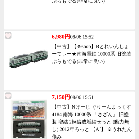
ぷらもでる(非常に良い)
6,980円
08/06 15:52
【中古】【39shop】Bとれいんしょ
ーてぃー★南海電鉄 10000系 旧塗装
ぷらもでる(非常に良い)
7,150円
08/06 15:51
【中古】Nげーじ ぐりーんまっくす
4184 南海 10000系 「さざん」 旧塗
装 増結 2輛編成増結せっと (動力無
し) 2012年ろっと 【A´】 ※うれたん
傷み