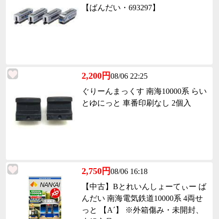
【ばんだい・693297】
2,200円
08/06 22:25
ぐりーんまっくす 南海10000系 らい
とゆにっと 車番印刷なし 2個入
2,750円
08/06 16:18
【中古】Bとれいんしょーてぃー ば
んだい 南海電気鉄道10000系 4両せ
っと 【A´】 ※外箱傷み・未開封、