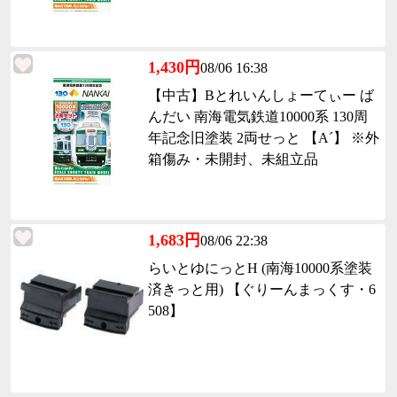
1,430円
08/06 16:38
【中古】Bとれいんしょーてぃー ば
んだい 南海電気鉄道10000系 130周
年記念旧塗装 2両せっと 【A´】 ※外
箱傷み・未開封、未組立品
1,683円
08/06 22:38
らいとゆにっとH (南海10000系塗装
済きっと用) 【ぐりーんまっくす・6
508】