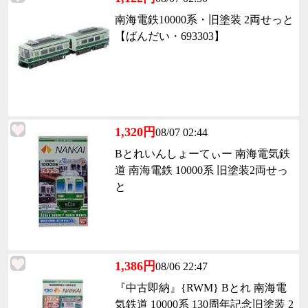
南海電鉄10000系・旧塗装 2両せっと
【ばんだい・693303】
1,320円
08/07 02:44
Bとれいんしょーてぃー 南海電気鉄
道 南海電鉄 10000系 旧塗装2両せっ
と
1,386円
08/06 22:47
『中古即納』{RWM} Bとれ 南海電
気鉄道 10000系 130周年記念旧塗装 2