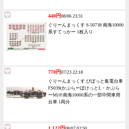
440円
08/06 23:31
ぐりーんまっくす S-50738 南海10000
系すてっかー 1枚入り
770円
07/23 22:18
ぐりーんまっくす ぴぼっと集電台車
FS039(かぷらーぽけっとL・かぷら
ーM)※南海10000系の一部中間車用
台車 1両分
1,122円
08/07 02:50