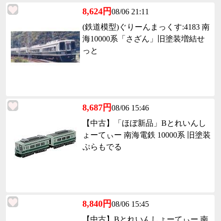
8,624円
08/06 21:11
(鉄道模型)ぐりーんまっくす:4183 南
海10000系「さざん」旧塗装増結せ
っと
8,687円
08/06 15:46
【中古】「ほぼ新品」Bとれいんし
ょーてぃー 南海電鉄 10000系 旧塗装
ぷらもでる
8,840円
08/06 15:45
【中古】Bとれいんしょーてぃー 南