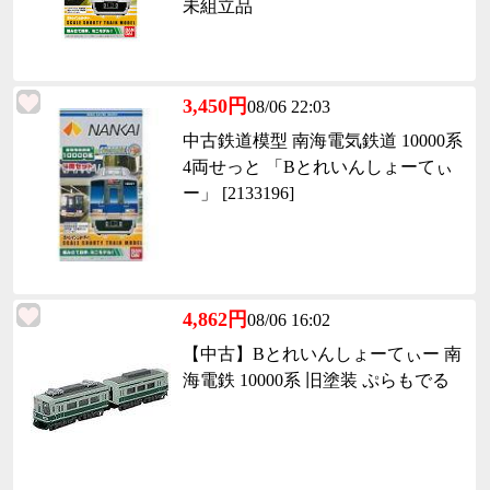
未組立品
3,450円
08/06 22:03
中古鉄道模型 南海電気鉄道 10000系
4両せっと 「Bとれいんしょーてぃ
ー」 [2133196]
4,862円
08/06 16:02
【中古】Bとれいんしょーてぃー 南
海電鉄 10000系 旧塗装 ぷらもでる