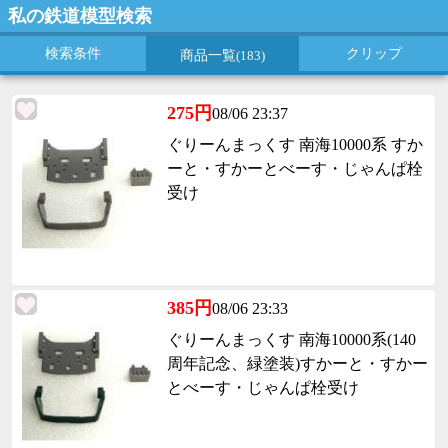
私の鉄道模型検索
検索条件
クリップ
商品一覧
(183)
275円
08/06 23:37
ぐりーんまっくす 南海10000系 すか
ーと・すかーとべーす・じゃんぱ栓
受け
385円
08/06 23:33
ぐりーんまっくす 南海10000系(140
周年記念、緑塗装)すかーと・すかー
とべーす・じゃんぱ栓受け