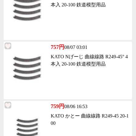
本入 20-100 鉄道模型用品
757円
08/07 03:01
KATO Nげーじ 曲線線路 R249-45° 4
本入 20-100 鉄道模型用品
759円
08/06 16:53
KATO かとー 曲線線路 R249-45 20-1
00