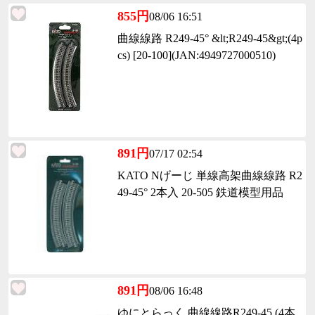
855円
08/06 16:51
曲線線路 R249-45° &lt;R249-45&gt;(4p
cs) [20-100](JAN:4949727000510)
891円
07/17 02:54
KATO Nげーじ 単線高架曲線線路 R2
49-45° 2本入 20-505 鉄道模型用品
891円
08/06 16:48
ゆにとらっく 曲線線路R249-45 (4本