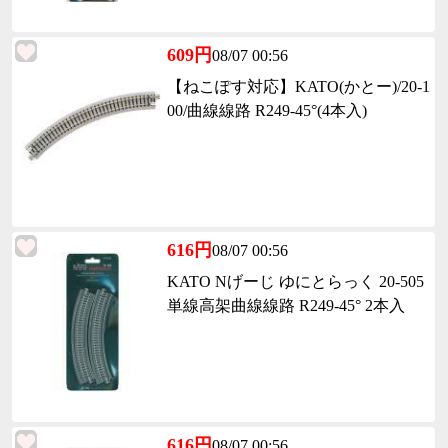
609円
08/07 00:56
【ねこぽす対応】KATO(かとー)/20-1
00/曲線線路 R249-45°(4本入)
616円
08/07 00:56
KATO Nげーじ ゆにとらっく 20-505
単線高架曲線線路 R249-45° 2本入
616円
08/07 00:56