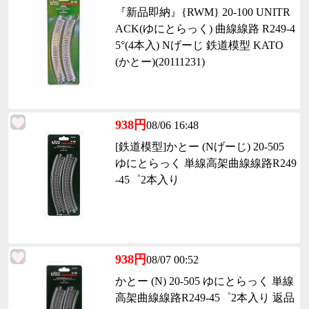
『新品即納』{RWM} 20-100 UNITR
ACK(ゆにとらっく) 曲線線路 R249-4
5°(4本入) Nげーじ 鉄道模型 KATO
(かとー)(20111231)
938円
08/06 16:48
[鉄道模型]かとー (Nげーじ) 20-505
ゆにとらっく 単線高架曲線線路R249
-45゜2本入り
938円
08/07 00:52
かとー (N) 20-505 ゆにとらっく 単線
高架曲線線路R249-45゜2本入り 返品