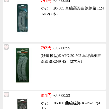
791円
08/07 00:54
かとー 20-505 単線高架曲線線路 R24
9-45°(2本)
792円
08/07 00:55
(鉄道模型)KATO:20-505 単線高架曲
線線路R249-45゜(2本入)
811円
08/07 00:53
かとー 20-100 曲線線路 R249-45°(4
本)