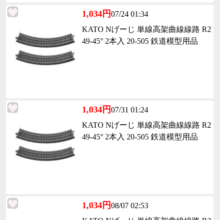
1,034円
07/24 01:34
KATO Nげーじ 単線高架曲線線路 R2
49-45° 2本入 20-505 鉄道模型用品
1,034円
07/31 01:24
KATO Nげーじ 単線高架曲線線路 R2
49-45° 2本入 20-505 鉄道模型用品
1,034円
08/07 02:53