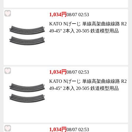
1,034円
08/07 02:53
KATO Nげーじ 単線高架曲線線路 R2
49-45° 2本入 20-505 鉄道模型用品
1,034円
08/07 02:53
KATO Nげーじ 単線高架曲線線路 R2
49-45° 2本入 20-505 鉄道模型用品
1,034円
08/07 02:53