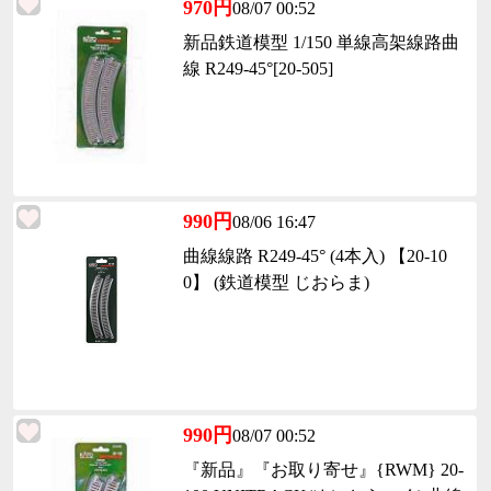
970円
08/07 00:52
新品鉄道模型 1/150 単線高架線路曲
線 R249-45°[20-505]
990円
08/06 16:47
曲線線路 R249-45° (4本入) 【20-10
0】 (鉄道模型 じおらま)
990円
08/07 00:52
『新品』『お取り寄せ』{RWM} 20-