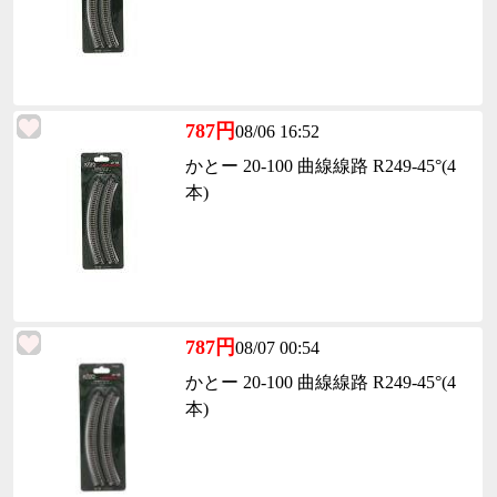
787円
08/06 16:52
かとー 20-100 曲線線路 R249-45°(4
本)
787円
08/07 00:54
かとー 20-100 曲線線路 R249-45°(4
本)