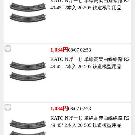
KATO Nげーじ 単線高架曲線線路 R2
49-45° 2本入 20-505 鉄道模型用品
1,034円
08/07 02:53
KATO Nげーじ 単線高架曲線線路 R2
49-45° 2本入 20-505 鉄道模型用品
1,034円
08/07 02:53
KATO Nげーじ 単線高架曲線線路 R2
49-45° 2本入 20-505 鉄道模型用品