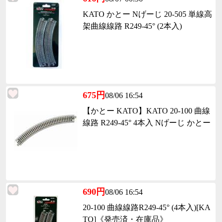
KATO かとー Nげーじ 20-505 単線高
架曲線線路 R249-45° (2本入)
675円
08/06 16:54
【かとー KATO】KATO 20-100 曲線
線路 R249-45° 4本入 Nげーじ かとー
690円
08/06 16:54
20-100 曲線線路R249-45° (4本入)[KA
TO]《発売済・在庫品》