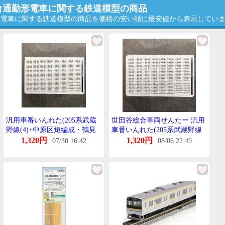
0番台通勤形電車に関する鉄道模型の商品
台通勤形電車に関する鉄道模型の商品を価格の安い順に最安値から表示してい
汎用車番いんれた(205系武蔵
世田谷総合車両せんたー 汎用
野線(4)+中原区短編成・鶴見
車番いんれた(205系武蔵野線
線南武支線)(Nげーじ)
(4)+中原区短編成・鶴見線南
1,320円
1,320円
07/30 16:42
08/06 22:49
武支線)