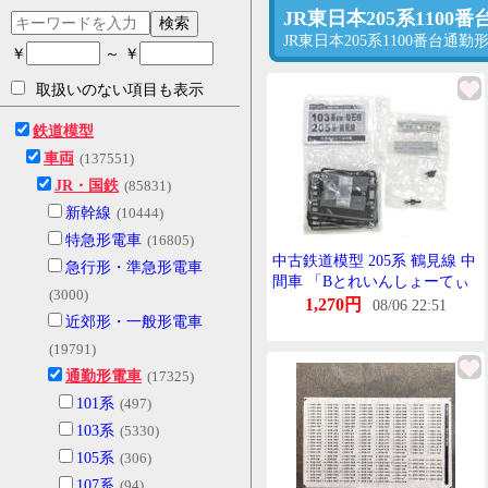
JR東日本205系110
検索
JR東日本205系1100番
￥
～ ￥
取扱いのない項目も表示
鉄道模型
車両
(137551)
JR・国鉄
(85831)
新幹線
(10444)
特急形電車
(16805)
中古鉄道模型 205系 鶴見線 中
急行形・準急形電車
間車 「Bとれいんしょーてぃ
(3000)
ー ぱーと2」 KIOSK・
1,270円
08/06 22:51
近郊形・一般形電車
NEWDAYS・えきねっと限定
(19791)
通勤形電車
(17325)
101系
(497)
103系
(5330)
105系
(306)
107系
(94)