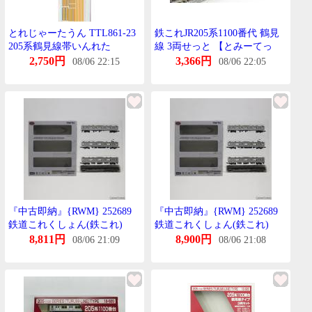
とれじゃーたうん TTL861-23
鉄これJR205系1100番代 鶴見
205系鶴見線帯いんれた
線 3両せっと 【とみーてっ
く・252689】
2,750円
3,366円
08/06 22:15
08/06 22:05
『中古即納』{RWM} 252689
『中古即納』{RWM} 252689
鉄道これくしょん(鉄これ)
鉄道これくしょん(鉄これ)
JR205系1100番代鶴見線 3両せ
JR205系1100番代鶴見線 3両せ
8,811円
8,900円
08/06 21:09
08/06 21:08
っと Nげーじ 鉄道模型
っと Nげーじ 鉄道模型
TOMYTEC(とみーてっく)
TOMYTEC(とみーてっく)
(20131215)
(20131215)