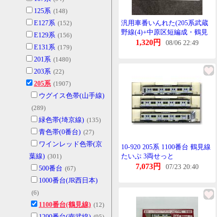
125系
(148)
E127系
(152)
汎用車番いんれた(205系武蔵
野線(4)+中原区短編成・鶴見
E129系
(156)
線南武支線)(Nげーじ)
1,320円
08/06 22:49
E131系
(179)
201系
(1480)
203系
(22)
205系
(1907)
ウグイス色帯(山手線)
(289)
緑色帯(埼京線)
(135)
青色帯(0番台)
(27)
ワインレッド色帯(京
10-920 205系 1100番台 鶴見線
葉線)
(301)
たいぷ 3両せっと
7,073円
07/23 20:40
500番台
(67)
1000番台(JR西日本)
(6)
1100番台(鶴見線)
(12)
1200番台(南武線)
(95)