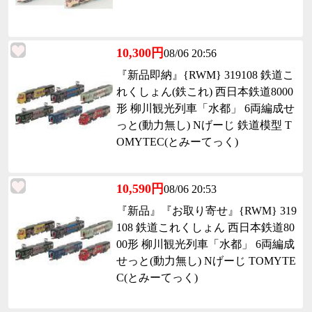
10,300円
08/06 20:56
『新品即納』{RWM} 319108 鉄道こ
れくしょん(鉄これ) 西日本鉄道8000
形 柳川観光列車「水都」 6両編成せ
っと(動力無し) Nげーじ 鉄道模型 T
OMYTEC(とみーてっく)
10,590円
08/06 20:53
『新品』『お取り寄せ』{RWM} 319
108 鉄道これくしょん 西日本鉄道80
00形 柳川観光列車「水都」 6両編成
せっと(動力無し) Nげーじ TOMYTE
C(とみーてっく)