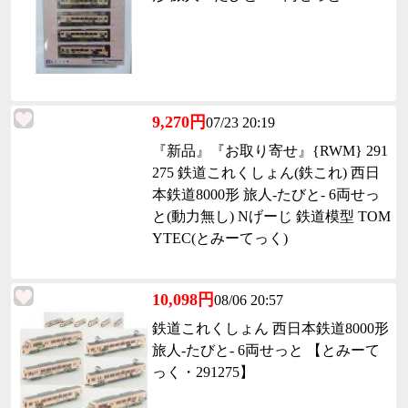
9,270円
07/23 20:19
『新品』『お取り寄せ』{RWM} 291
275 鉄道これくしょん(鉄これ) 西日
本鉄道8000形 旅人-たびと- 6両せっ
と(動力無し) Nげーじ 鉄道模型 TOM
YTEC(とみーてっく)
10,098円
08/06 20:57
鉄道これくしょん 西日本鉄道8000形
旅人-たびと- 6両せっと 【とみーて
っく・291275】