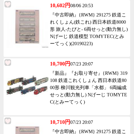
10,602円
08/06 20:53
『中古即納』{RWM} 291275 鉄道こ
れくしょん(鉄これ) 西日本鉄道8000
形 旅人-たびと- 6両せっと(動力無し)
Nげーじ 鉄道模型 TOMYTEC(とみ
ーてっく)(20190223)
10,700円
07/23 20:07
『新品』『お取り寄せ』{RWM} 319
108 鉄道これくしょん 西日本鉄道80
00形 柳川観光列車「水都」 6両編成
せっと(動力無し) Nげーじ TOMYTE
C(とみーてっく)
10,710円
07/23 20:07
『中古即納』{RWM} 291275 鉄道こ