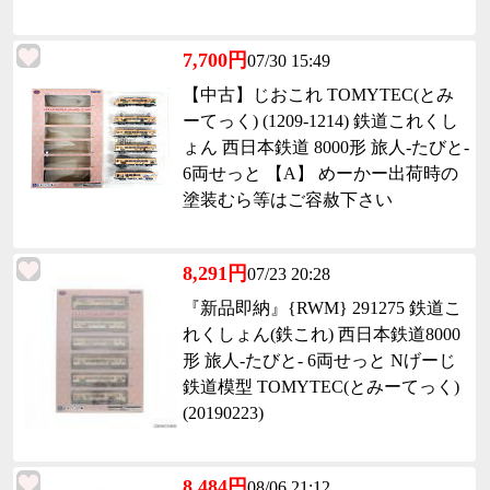
7,700円
07/30 15:49
【中古】じおこれ TOMYTEC(とみ
ーてっく) (1209-1214) 鉄道これくし
ょん 西日本鉄道 8000形 旅人-たびと-
6両せっと 【A】 めーかー出荷時の
塗装むら等はご容赦下さい
8,291円
07/23 20:28
『新品即納』{RWM} 291275 鉄道こ
れくしょん(鉄これ) 西日本鉄道8000
形 旅人-たびと- 6両せっと Nげーじ
鉄道模型 TOMYTEC(とみーてっく)
(20190223)
8,484円
08/06 21:12