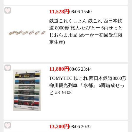
11,528円
08/06 15:40
鉄道これくしょん 鉄これ 西日本鉄
道 8000形 旅人-たびとー 6両せっと
じおらま用品 (めーかー初回受注限
定生産)
11,880円
08/06 23:44
TOMYTEC 鉄これ 西日本鉄道8000形
柳川観光列車 「水都」 6両編成せっ
と #319108
13,200円
08/06 20:32