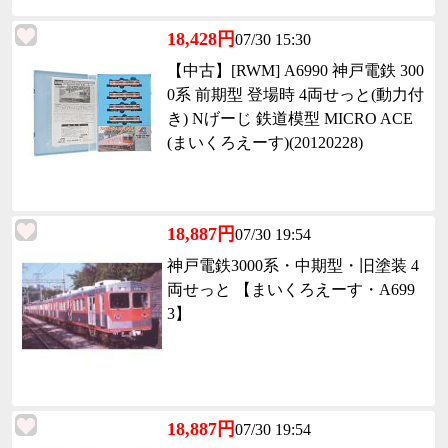
18,428円
07/30 15:30
【中古】[RWM] A6990 神戸電鉄 300
0系 前期型 登場時 4両せっと(動力付
き) Nげーじ 鉄道模型 MICRO ACE
(まいくろえーす)(20120228)
18,887円
07/30 19:54
神戸電鉄3000系・中期型・旧塗装 4
両せっと 【まいくろえーす・A699
3】
18,887円
07/30 19:54