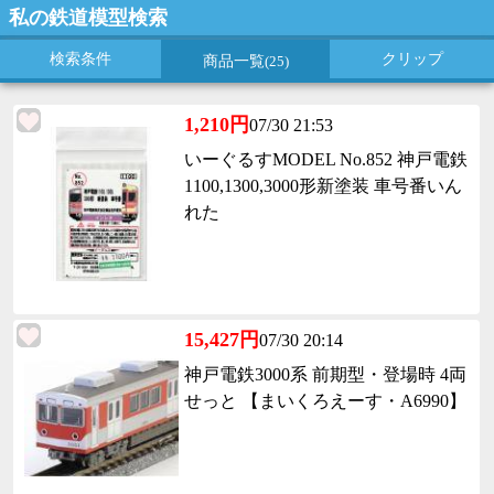
私の鉄道模型検索
検索条件
クリップ
商品一覧
(25)
1,210円
07/30 21:53
いーぐるすMODEL No.852 神戸電鉄
1100,1300,3000形新塗装 車号番いん
れた
15,427円
07/30 20:14
神戸電鉄3000系 前期型・登場時 4両
せっと 【まいくろえーす・A6990】