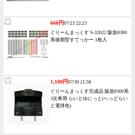
660円
07/23 22:23
ぐりーんまっくす S-32022 阪急8300
系後期型すてっかー 1枚入
1,100円
07/30 21:58
ぐりーんまっくす完成品 阪急8300系
3次車用 らいとゆにっと(へっどらい
と電球色)