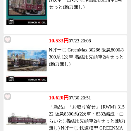
せっと(動力無し)
10,533円
07/23 20:08
Nげーじ GreenMax 30266 阪急8000/8
300系 1次車 増結用先頭車2両せっと
(動力無し)
10,620円
07/30 20:51
『新品』『お取り寄せ』{RWM} 315
22 阪急8300系(2次車・8333編成・白
らいと) 増結用先頭車2両せっと(動力
無し) Nげーじ 鉄道模型 GREENMA