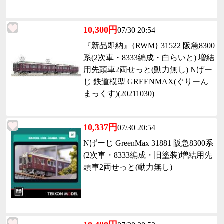
10,300円
07/30 20:54
『新品即納』{RWM} 31522 阪急8300
系(2次車・8333編成・白らいと) 増結
用先頭車2両せっと(動力無し) Nげー
じ 鉄道模型 GREENMAX(ぐりーん
まっくす)(20211030)
10,337円
07/30 20:54
Nげーじ GreenMax 31881 阪急8300系
(2次車・8333編成・旧塗装)増結用先
頭車2両せっと(動力無し)