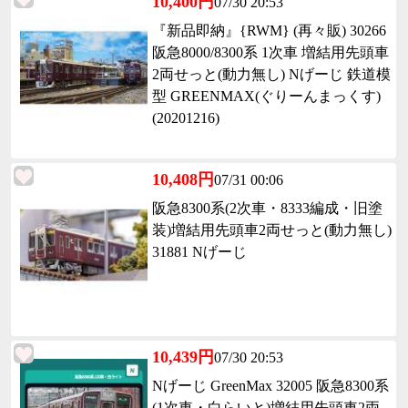
10,400円
07/30 20:53
『新品即納』{RWM} (再々販) 30266
阪急8000/8300系 1次車 増結用先頭車
2両せっと(動力無し) Nげーじ 鉄道模
型 GREENMAX(ぐりーんまっくす)
(20201216)
10,408円
07/31 00:06
阪急8300系(2次車・8333編成・旧塗
装)増結用先頭車2両せっと(動力無し)
31881 Nげーじ
10,439円
07/30 20:53
Nげーじ GreenMax 32005 阪急8300系
(1次車・白らいと)増結用先頭車2両