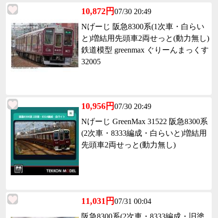
10,872円
07/30 20:49
Nげーじ 阪急8300系(1次車・白らい
と)増結用先頭車2両せっと(動力無し)
鉄道模型 greenmax ぐりーんまっくす
32005
10,956円
07/30 20:49
Nげーじ GreenMax 31522 阪急8300系
(2次車・8333編成・白らいと)増結用
先頭車2両せっと(動力無し)
11,031円
07/31 00:04
阪急8300系(2次車・8333編成・旧塗