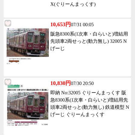
X(ぐりーんまっくす)
10,653円
07/31 00:05
阪急8300系(1次車・白らいと)増結用
先頭車2両せっと(動力無し) 32005 N
げーじ
10,830円
07/30 20:50
即納 No:32005 ぐりーんまっくす 阪
急8300系(1次車・白らいと)増結用先
頭車2両せっと(動力無し) 鉄道模型 N
げーじ ぐりーんまっくす