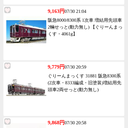
9,163円
07/30 21:04
阪急8000/8300系 1次車 増結用先頭車
2輛せっと(動力無し) 【ぐりーんまっ
くす・4061g】
9,779円
07/30 20:59
ぐりーんまっくす 31881 阪急8300系
(2次車・8333編成・旧塗装)増結用先
頭車2両せっと(動力無し)
9,868円
07/30 20:58