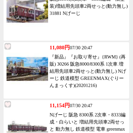
装)増結用先頭車2両せっと(動力無し)
31881 Nげーじ
11,080円
07/30 20:47
『新品』『お取り寄せ』{RWM} (再
販) 30266 阪急8000/8300系 1次車 増
結用先頭車2両せっと(動力無し) Nげ
ーじ 鉄道模型 GREENMAX(ぐりー
んまっくす)(20201216)
11,154円
07/30 20:47
Nげーじ 阪急 8300系 2次車・8333編
成・白らいと 増結用先頭車2両せっ
と 動力無し 鉄道模型 電車 greenmax