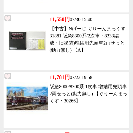
11,550円
07/30 15:40
【中古】Nげーじ ぐりーんまっくす
31881 阪急8300系(2次車・8333編
成・旧塗装)増結用先頭車2両せっと
(動力無し) 【A】
11,781円
07/23 19:58
阪急8000/8300系 1次車 増結用先頭車
2両せっと(動力無し) 【ぐりーんまっ
くす・30266】