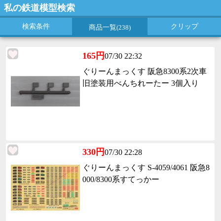
私の鉄道模型検索
検索条件
クリップ
商品一覧
(238)
165円
07/30 22:32
ぐりーんまっくす 阪急8300系2次車
旧塗装用べんちれーたー 3個入り
330円
07/30 22:28
ぐりーんまっくす S-4059/4061 阪急8
000/8300系すてっかー