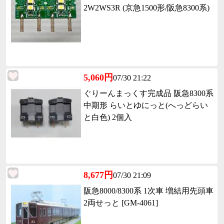
2W2WS3R (京急1500形/阪急8300系)
5,060円
07/30 21:22
ぐりーんまっくす完成品 阪急8300系
中期形 らいとゆにっと(へっどらい
と白色) 2個入
8,677円
07/30 21:09
阪急8000/8300系 1次車 増結用先頭車
2両せっと [GM-4061]