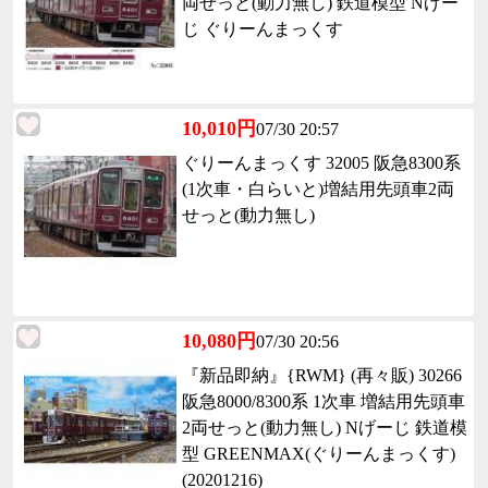
両せっと(動力無し) 鉄道模型 Nげー
じ ぐりーんまっくす
10,010円
07/30 20:57
ぐりーんまっくす 32005 阪急8300系
(1次車・白らいと)増結用先頭車2両
せっと(動力無し)
10,080円
07/30 20:56
『新品即納』{RWM} (再々販) 30266
阪急8000/8300系 1次車 増結用先頭車
2両せっと(動力無し) Nげーじ 鉄道模
型 GREENMAX(ぐりーんまっくす)
(20201216)