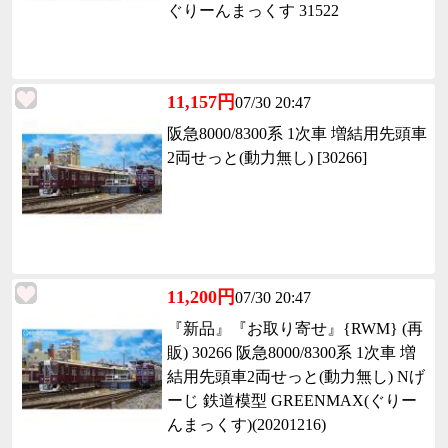
ぐりーんまっくす 31522
11,157円
07/30 20:47
阪急8000/8300系 1次車 増結用先頭車
2両せっと(動力無し) [30266]
11,200円
07/30 20:47
『新品』『お取り寄せ』{RWM} (再
販) 30266 阪急8000/8300系 1次車 増
結用先頭車2両せっと(動力無し) Nげ
ーじ 鉄道模型 GREENMAX(ぐりー
んまっくす)(20201216)