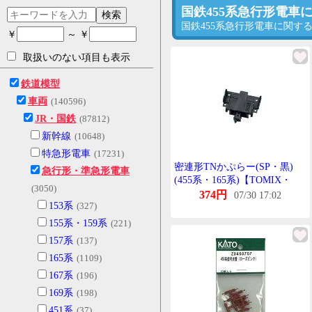
国鉄455系急行形電車
検索
国鉄455系急行形電車に関
￥
～ ￥
取扱いのない項目も表示
鉄道模型
車両
(140596)
JR・国鉄
(87812)
新幹線
(10648)
特急形電車
(17231)
密連形TNかぷらー(SP・黒)
急行形・準急形電車
(455系・165系)【TOMIX・
(3050)
JC0349】「鉄道模型 Nげーじ
374円
07/30 17:02
153系
(327)
とみっくす おぷしょんぱー
つ」
155系・159系
(221)
157系
(137)
165系
(1109)
167系
(196)
169系
(198)
451系
(37)