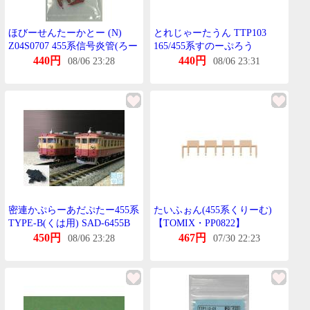
ほびーせんたーかとー (N)
とれじゃーたうん TTP103
Z04S0707 455系信号炎管(ろー
165/455系すのーぷろう
ずぴんく) 返品種別B
440円
440円
08/06 23:28
08/06 23:31
密連かぷらーあだぷたー455系
たいふぉん(455系くりーむ)
TYPE-B(くは用) SAD-6455B
【TOMIX・PP0822】
450円
467円
08/06 23:28
07/30 22:23