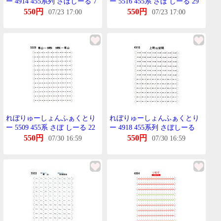
ー 4914 455系列 さぼしーる 7
ー 5516 455系 さぼ しーる 29
急行ばんだい用 TOMIX用
仙台-原の町 原の町-仙台
550円
550円
07/23 17:00
07/23 17:00
TOMIX用
れぼりゅーしょんふぁくとり
れぼりゅーしょんふぁくとり
ー 5509 455系 さぼ しーる 22
ー 4918 455系列 さぼしーる
郡山-会津若松 会津若松-郡山
11 急行もりおか用 TOMIX用
550円
550円
07/30 16:59
07/30 16:59
KATO用