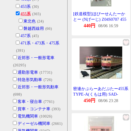
453系
(30)
455系
(365)
[鉄道模型]ほびーせんたーか
とー (Nげーじ) Z04S0707 455
東北色
(24)
系信号炎管(ろーずぴんく)
440円
08/06 16:59
磐越西線用
(66)
457系
(45)
471系・473系・475系
(391)
近郊形・一般形電車
(20295)
通勤形電車
(17731)
特急形気動車
(726)
近郊形・一般形気動車
密連かぷらーあだぷたー455系
(698)
TYPE-A(くもは用) SAD-
6455A
450円
08/06 23:28
客車・寝台車
(7761)
貨車・コンテナ車
(393)
電気機関車
(10026)
ディーゼル機関車
(2661)
蒸気機関車
(3247)