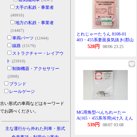
大手の私鉄・事業者
(40916)
地方の私鉄・事業者
(14467)
とれじゃーたうん 8108-01
車両パーツ
(12444)
403・455系妻面臭気抜き(郡山
線路
(15179)
工場更新車用)
528円
08/06 23:25
ストラクチャー・レイアウ
ト
(25910)
制御機器・アクセサリー
(2008)
ブランド
レールゲージ
古い形式の車両などはキーワード
でお調べください。
MG用角型べんちれーたー
A(165・455系等用)4け入 えん
どう
539円
08/07 03:08
主な運行から外れた列車・形式