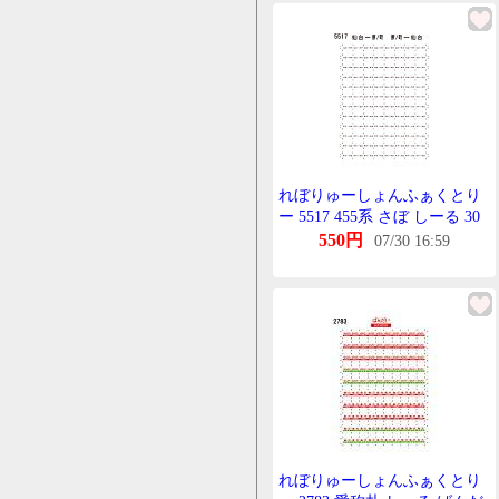
れぼりゅーしょんふぁくとり
ー 5517 455系 さぼ しーる 30
仙台-原の町 原の町-仙台
550円
07/30 16:59
KATO用
れぼりゅーしょんふぁくとり