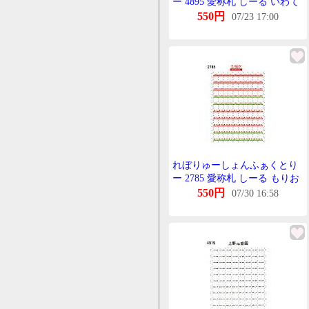
ー 4895 愛称札 しーる いわて
KATO 455系列用
550円
07/23 17:00
れぼりゅーしょんふぁくとり
ー 2785 愛称札 しーる もりお
か 455系列用
550円
07/30 16:58