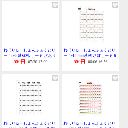
れぼりゅーしょんふぁくとり
れぼりゅーしょんふぁくとり
ー 4896 愛称札 しーる ざおう
ー 4913 455系列 さぼしーる 6
TOMIX 455系列用
急行まつしま用 KATO用
550円
550円
07/30 17:00
08/06 16:56
れぼりゅーしょんふぁくとり
れぼりゅーしょんふぁくとり