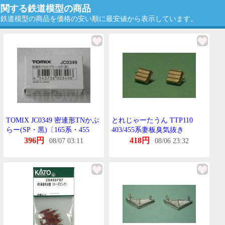
に関する鉄道模型の商品
する鉄道模型の商品を価格の安い順に最安値から表示しています。
TOMIX JC0349 密連形TNかぷ
とれじゃーたうん TTP110
らー(SP・黒)〔165系・455
403/455系妻板臭気抜き
系〕
396円
418円
08/07 03:11
08/06 23:32