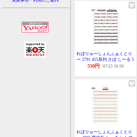
免責事項・利用のご案内
れぼりゅーしょんふぁくとり
ー 2791 455系列 さぼ しーる 5
急行 あずま用
550円
07/23 16:59
れぼりゅーしょんふぁくとり