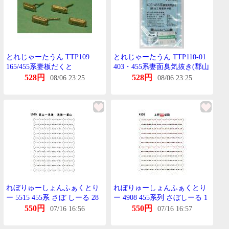
とれじゃーたうん TTP109
とれじゃーたうん TTP110-01
165/455系妻板だくと
403・455系妻面臭気抜き(郡山
工場更新車用)
528円
528円
08/06 23:25
08/06 23:25
れぼりゅーしょんふぁくとり
れぼりゅーしょんふぁくとり
ー 5515 455系 さぼ しーる 28
ー 4908 455系列 さぼしーる 1
黒磯-郡山 郡山-黒磯 KATO用
急行いわて用 TOMIX用
550円
550円
07/16 16:56
07/16 16:57