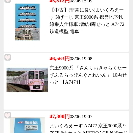
45,812円
08/06 15:09
【中古】(非常に良い)まいくろえー
す Nげーじ 京王9000系 都営地下鉄
線乗入仕様車 増結4両せっと A7472
鉄道模型 電車
46,563円
08/06 19:08
京王9000系 「さんりおきゃらくたー
ずふるらっぴんぐとれいん」 10両せ
っと 【A7474】
47,300円
08/06 19:07
まいくろえーす A7477 京王9000系 9
707F 8両せっと MICROACE Nげーじ