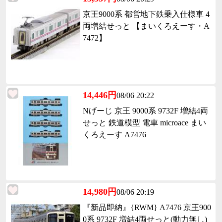
京王9000系 都営地下鉄乗入仕様車 4
両増結せっと 【まいくろえーす・A
7472】
14,446円
08/06 20:22
Nげーじ 京王 9000系 9732F 増結4両
せっと 鉄道模型 電車 microace まい
くろえーす A7476
14,980円
08/06 20:19
『新品即納』{RWM} A7476 京王900
0系 9732F 増結4両せっと(動力無し)