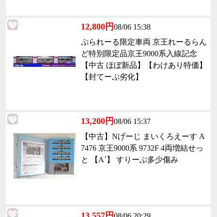
12,800円
08/06 15:38
ぷられーる限定車両 京王れーるらん
ど特別限定品京王9000系入線記念
【中古 ほぼ新品】【わけあり特価】
【封てーぷ劣化】
13,200円
08/06 15:37
【中古】Nげーじ まいくろえーす A
7476 京王9000系 9732F 4両増結せっ
と 【A´】 すりーぶ多少傷み
13,557円
08/06 20:29