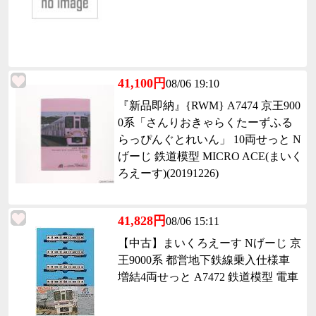
41,100円
08/06 19:10
『新品即納』{RWM} A7474 京王900
0系「さんりおきゃらくたーずふる
らっぴんぐとれいん」 10両せっと N
げーじ 鉄道模型 MICRO ACE(まいく
ろえーす)(20191226)
41,828円
08/06 15:11
【中古】まいくろえーす Nげーじ 京
王9000系 都営地下鉄線乗入仕様車
増結4両せっと A7472 鉄道模型 電車