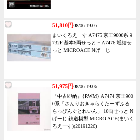
51,810円
08/06 19:05
まいくろえーす A7475 京王9000系 9
732F 基本6両せっと + A7476 増結せ
っと MICROACE Nげーじ
51,975円
08/06 19:06
『中古即納』{RWM} A7474 京王900
0系「さんりおきゃらくたーずふる
らっぴんぐとれいん」 10両せっと N
げーじ 鉄道模型 MICRO ACE(まいく
ろえーす)(20191226)