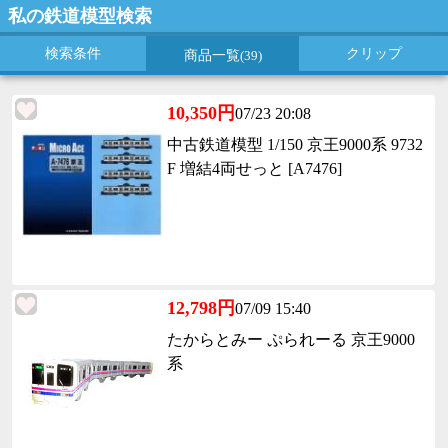
私の鉄道模型検索
検索条件
クリップ
商品一覧
(39)
10,350円
07/23 20:08
中古鉄道模型 1/150 京王9000系 9732
F 増結4両せっと [A7476]
12,798円
07/09 15:40
たからとみー ぷられーる 京王9000
系