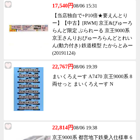
17,540円
08/06 15:31
【当店独自で+P10倍★要えんとり
ー】【中古】[RWM] 京王&ぴゅーろ
らんど限定 ぷられーる 京王9000系
京王さんりおぴゅーろらんどとれい
ん(動力付き) 鉄道模型 たからとみー
(20191124)
22,767円
08/06 19:39
まいくろえーす A7470 京王9000系 8
両せっと まいくろえーす N
22,814円
08/06 19:38
京王9000系 都営地下鉄乗入仕様車 6