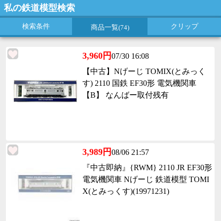
私の鉄道模型検索
検索条件
クリップ
商品一覧
(74)
3,960円
07/30 16:08
【中古】Nげーじ TOMIX(とみっく
す) 2110 国鉄 EF30形 電気機関車
【B】 なんばー取付残有
3,989円
08/06 21:57
『中古即納』{RWM} 2110 JR EF30形
電気機関車 Nげーじ 鉄道模型 TOMI
X(とみっくす)(19971231)