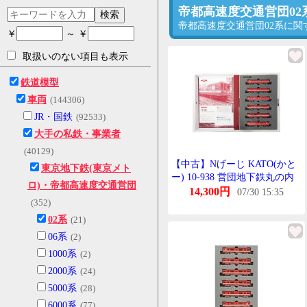
帝都高速度交通営団0
検索
帝都高速度交通営団02系に
￥
～ ￥
取扱いのない項目も表示
鉄道模型
車両
(144306)
JR・国鉄
(92533)
大手の私鉄・事業者
(40129)
【中古】Nげーじ KATO(かと
東京地下鉄(東京メト
ー) 10-938 営団地下鉄丸の内
ロ)・帝都高速度交通営団
線 02系 丸の内線開通50周年記
14,300円
07/30 15:35
(352)
念号たいぷ 6両せっと 【A】
02系
(21)
06系
(2)
1000系
(2)
2000系
(24)
5000系
(28)
6000系
(77)