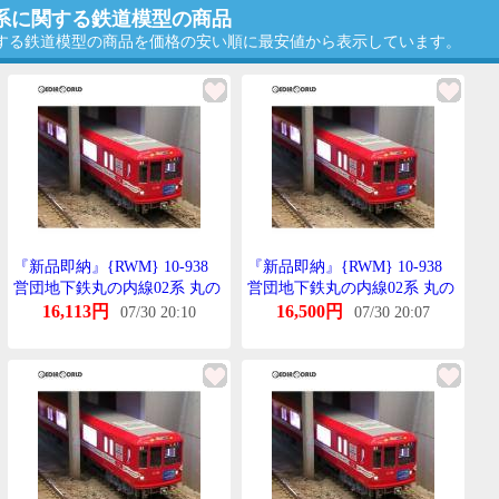
2系に関する鉄道模型の商品
関する鉄道模型の商品を価格の安い順に最安値から表示しています。
『新品即納』{RWM} 10-938
『新品即納』{RWM} 10-938
営団地下鉄丸の内線02系 丸の
営団地下鉄丸の内線02系 丸の
内線開通50周年記念号たいぷ
内線開通50周年記念号たいぷ
16,113円
16,500円
07/30 20:10
07/30 20:07
6両せっと Nげーじ 鉄道模型
6両せっと Nげーじ 鉄道模型
ROUNDHOUSE(らうんどはう
ROUNDHOUSE(らうんどはう
す)/KATO(かとー)
す)/KATO(かとー)