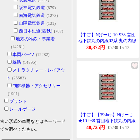
阪神電気鉄道
(879)
南海電気鉄道
(1273)
山陽電気鉄道
(131)
西日本鉄道(西鉄)
(707)
【中古】Nげーじ 10-938 営団
地方の私鉄・事業者
地下鉄丸の内線02系 丸の内線
(14261)
開通50周年記念号たいぷ 6両
38,372円
07/30 15:13
せっと
車両パーツ
(12282)
線路
(14895)
ストラクチャー・レイアウ
ト
(25583)
制御機器・アクセサリー
(1991)
ブランド
レールゲージ
【中古】【39shop】Nげーじ
★10-938 営団地下鉄丸の内線
古い形式の車両などはキーワード
02系 丸の内線開通50周年記念
40,725円
07/30 15:12
でお調べください。
号たいぷ 6両せっと(非常に良
い)