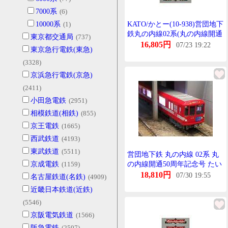
7000系
(6)
10000系
(1)
KATO/かとー(10-938)営団地下
鉄丸の内線02系(丸の内線開通
東京都交通局
(737)
50周年記念号)たいぷ 6両せっ
16,805円
07/23 19:22
東京急行電鉄(東急)
と
(3328)
京浜急行電鉄(京急)
(2411)
小田急電鉄
(2951)
相模鉄道(相鉄)
(855)
京王電鉄
(1665)
西武鉄道
(4193)
東武鉄道
(5511)
営団地下鉄 丸の内線 02系 丸
京成電鉄
(1159)
の内線開通50周年記念号 たい
ぷ 6両せっと 【ほびーせんた
18,810円
07/30 19:55
名古屋鉄道(名鉄)
(4909)
ーKATO・10-938】
近畿日本鉄道(近鉄)
(5546)
京阪電気鉄道
(1566)
阪急電鉄
(2597)