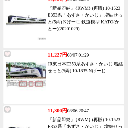
『新品即納』{RWM} (再販) 10-1523
E353系「あずさ・かいじ」 増結せっ
と(5両) Nげーじ 鉄道模型 KATO(か
とー)(20201029)
11,227円
08/07 01:29
JR東日本E353系あずさ・かいじ 増結
せっと(5両) 10-1835 Nげーじ
11,300円
08/06 20:47
『新品即納』{RWM} (再販) 10-1523
E353系「あずさ・かいじ」 増結せっ