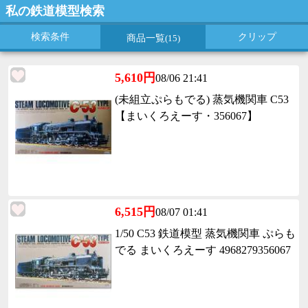
私の鉄道模型検索
検索条件
クリップ
商品一覧
(15)
5,610円
08/06 21:41
(未組立ぷらもでる) 蒸気機関車 C53
【まいくろえーす・356067】
6,515円
08/07 01:41
1/50 C53 鉄道模型 蒸気機関車 ぷらも
でる まいくろえーす 4968279356067