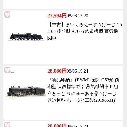
27,594円
08/06 15:20
【中古】まいくろえーす Nげーじ C5
3-65 後期型 A7005 鉄道模型 蒸気機
関車
28,080円
08/06 19:24
『新品即納』{RWM} 国鉄 C53形 前
期型 大鉄標準でふ 蒸気機関車 II 組
立きっと りにゅーある品 Nげーじ
鉄道模型 わーるど工芸(20190531)
28,080円
08/06 19:24