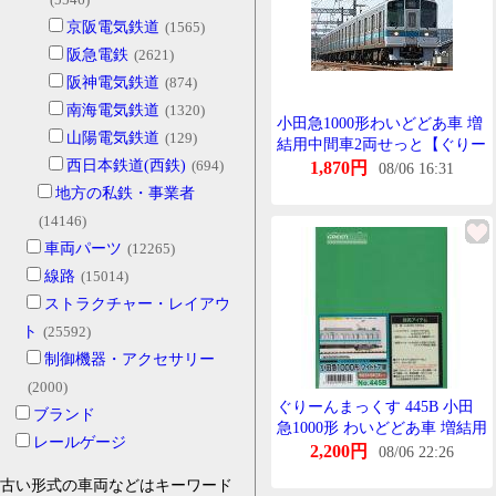
京阪電気鉄道
(1565)
阪急電鉄
(2621)
阪神電気鉄道
(874)
南海電気鉄道
(1320)
小田急1000形わいどどあ車 増
山陽電気鉄道
(129)
結用中間車2両せっと【ぐりー
西日本鉄道(西鉄)
(694)
んまっくす・445B】「鉄道模
1,870円
08/06 16:31
型 Nげーじ」
地方の私鉄・事業者
(14146)
車両パーツ
(12265)
線路
(15014)
ストラクチャー・レイアウ
ト
(25592)
制御機器・アクセサリー
(2000)
ぐりーんまっくす 445B 小田
ブランド
急1000形 わいどどあ車 増結用
レールゲージ
中間車2両せっと(未塗装きっ
2,200円
08/06 22:26
と)
古い形式の車両などはキーワード