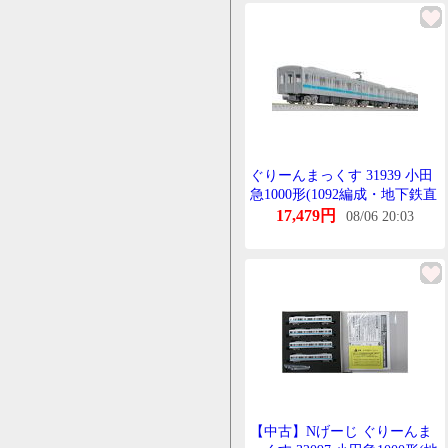
ぐりーんまっくす 31939 小田
急1000形(1092編成・地下鉄直
通対応編成・ぶらんどまーく
17,479円
08/06 20:03
無し)増結用中間車6両せっと
(動力無し)
【中古】Nげーじ ぐりーんま