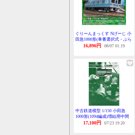
ぐりーんまっくす Nげーじ 小
田急1000形(車番選択式・ぶら
んどまーく付き)増結4両編成
16,896円
08/07 01:19
せっと(動力無し) 鉄道模型
31797
中古鉄道模型 1/150 小田急
1000形(1094編成)増結用中間
車6両せっと(動力無し)
17,100円
07/23 19:20
[30513]