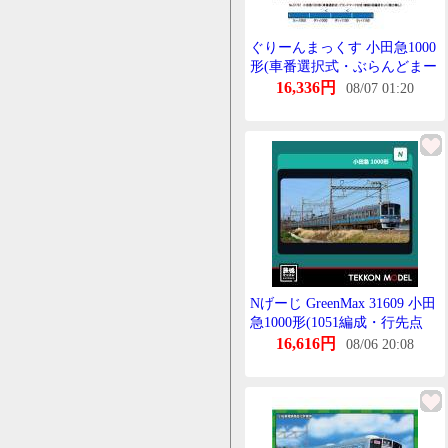
ぐりーんまっくす 小田急1000
形(車番選択式・ぶらんどまー
く付き)増結4両編成せっと(動
16,336円
08/07 01:20
力無し) 31797 Nげーじ
Nげーじ GreenMax 31609 小田
急1000形(1051編成・行先点
灯・ぶらんどまーく付き)増結
16,616円
08/06 20:08
4両編成せっと(動力無し)