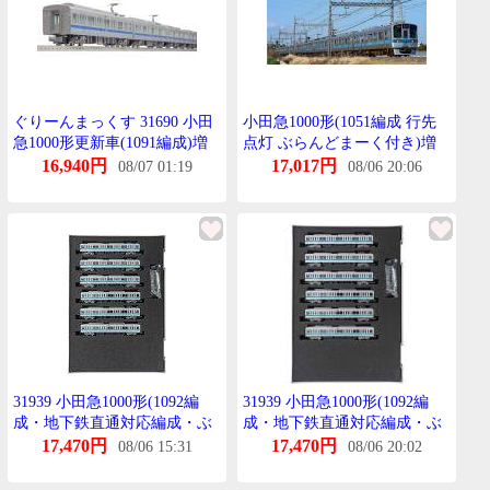
ぐりーんまっくす 31690 小田
小田急1000形(1051編成 行先
急1000形更新車(1091編成)増
点灯 ぶらんどまーく付き)増
結用中間車6両せっと(動力無
結4両編成せっと(動力無し)
16,940円
17,017円
08/07 01:19
08/06 20:06
し)
31939 小田急1000形(1092編
31939 小田急1000形(1092編
成・地下鉄直通対応編成・ぶ
成・地下鉄直通対応編成・ぶ
らんどまーく無し)増結用中間
らんどまーく無し)増結用中間
17,470円
17,470円
08/06 15:31
08/06 20:02
車6両せっと(動力無し)[ぐりー
車6両せっと(動力無し)[ぐりー
んまっくす]【送料無料】《発
んまっくす]【送料無料】《発