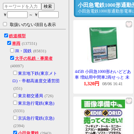
小田急電鉄1000形通
検索
小田急電鉄1000形通勤形
￥
～ ￥
取扱いのない項目も表示
鉄道模型
車両
(137551)
JR・国鉄
(85831)
大手の私鉄・事業者
(40097)
445B 小田急1000形わいどどあ
東京地下鉄(東京メト
車 増結用中間車2両せっと 未
ロ)・帝都高速度交通営団
塗装えこのみーきっと[ぐりー
1,320円
08/06 16:41
(351)
んまっくす]《発売済・在庫
品》
東京都交通局
(726)
東京急行電鉄(東急)
(3331)
京浜急行電鉄(京急)
(2394)
小田急電鉄
(2943)