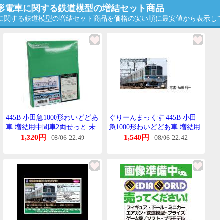
勤形電車に関する鉄道模型の増結セット商品
電車に関する鉄道模型の増結セット商品を価格の安い順に最安値から表示し
445B 小田急1000形わいどどあ
ぐりーんまっくす 445B 小田
車 増結用中間車2両せっと 未
急1000形わいどどあ車 増結用
塗装えこのみーきっと[ぐりー
中間車2両せっと
1,320円
1,540円
08/06 22:49
08/06 22:42
んまっくす]《発売済・在庫
品》