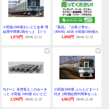
小田急1000形わいどどあ車 増
『新品』『お取り寄せ』
結用中間車2両せっと 【ぐり
{RWM} 445B 小田急1000形わ
ーんまっくす・445B】
いどどあ車 増結用中間車2両
1,870円
1,890円
08/06 22:32
08/06 22:33
せっと 未塗装組立てきっと N
げーじ 鉄道模型
GREENMAX(ぐりーんまっく
す)
Nげーじ 未塗装えこのみーき
小田急1000形 ぶらんどまーく
っと 小田急 1000形 わいどど
付き 2両増結用中間車せっと
あ車 増結用中間車 2両せっと
(塗装済組立) 【ぐりーんまっ
2,599円
4,862円
08/06 22:18
08/06 21:48
鉄道模型 電車 greenmax ぐり
くす・1125M】
ーんまっくす 445B