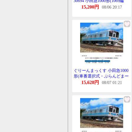
30694 小田急1000形(1069編
成・ぶらんどまーく付き)増結
15,200円
08/06 20:17
4両編成せっと(動力無し) Nげ
ーじ 鉄道模型 GREENMAX(ぐ
りーんまっくす)
ぐりーんまっくす 小田急1000
形(車番選択式・ぶらんどまー
く付き)増結4両編成せっと(動
15,628円
08/07 01:21
力無し) 31797 Nげーじ