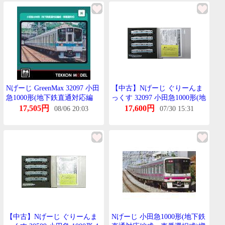
売済・在庫品》
売済・在庫品》
Nげーじ GreenMax 32097 小田
【中古】Nげーじ ぐりーんま
急1000形(地下鉄直通対応編
っくす 32097 小田急1000形(地
成・車番選択式)増結4両編成
下鉄直通対応編成・車番選択
17,505円
17,600円
08/06 20:03
07/30 15:31
せっと(動力無し)
式)増結4両編成せっと(動力無
し) 【A】
【中古】Nげーじ ぐりーんま
Nげーじ 小田急1000形(地下鉄