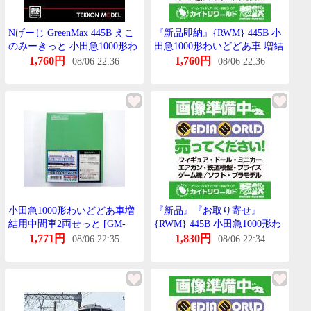
Nげーじ GreenMax 445B えこ
『新品即納』{RWM} 445B 小
のみーきっと 小田急1000形わ
田急1000形わいどどあ車 増結
いどどあ車 増結用中間車2両
用中間車2両せっと 未塗装組
1,760円
1,760円
08/06 22:36
08/06 22:36
せっと
立てきっと Nげーじ 鉄道模型
GREENMAX(ぐりーんまっく
す)(20201008)
小田急1000形わいどどあ車増
『新品』『お取り寄せ』
結用中間車2両せっと [GM-
{RWM} 445B 小田急1000形わ
445B]
いどどあ車 増結用中間車2両
1,771円
1,830円
08/06 22:35
08/06 22:34
せっと 未塗装組立てきっと N
げーじ 鉄道模型
GREENMAX(ぐりーんまっく
す)