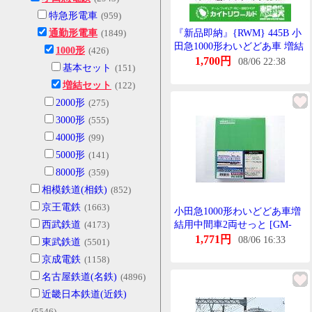
特急形電車
(959)
通勤形電車
(1849)
『新品即納』{RWM} 445B 小
田急1000形わいどどあ車 増結
1000形
(426)
用中間車2両せっと 未塗装組
1,700円
08/06 22:38
基本セット
(151)
立てきっと Nげーじ 鉄道模型
増結セット
(122)
GREENMAX(ぐりーんまっく
す)(20201008)
2000形
(275)
3000形
(555)
4000形
(99)
5000形
(141)
8000形
(359)
相模鉄道(相鉄)
(852)
京王電鉄
(1663)
小田急1000形わいどどあ車増
西武鉄道
(4173)
結用中間車2両せっと [GM-
445B](JAN:4946950900709)
1,771円
08/06 16:33
東武鉄道
(5501)
京成電鉄
(1158)
名古屋鉄道(名鉄)
(4896)
近畿日本鉄道(近鉄)
(5546)