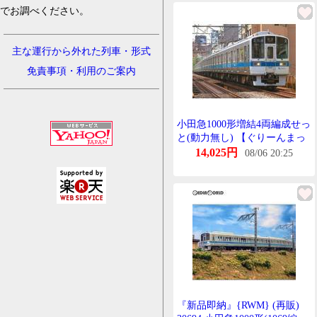
でお調べください。
主な運行から外れた列車・形式
免責事項・利用のご案内
小田急1000形増結4両編成せっ
と(動力無し) 【ぐりーんまっ
くす・30509】
14,025円
08/06 20:25
『新品即納』{RWM} (再販)