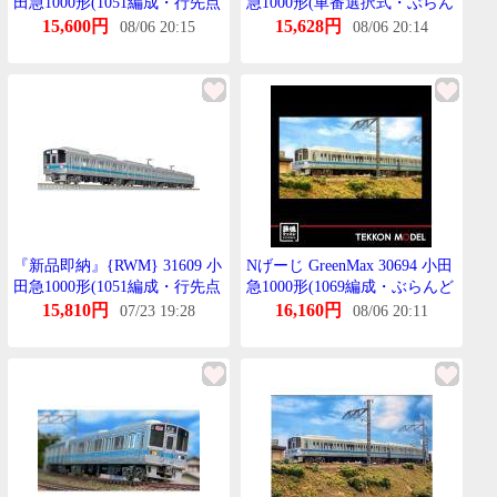
田急1000形(1051編成・行先点
急1000形(車番選択式・ぶらん
灯・ぶらんどまーく付き)増結
どまーく付き)増結4両編成せ
15,600円
15,628円
08/06 20:15
08/06 20:14
4両編成せっと(動力無し) Nげ
っと(動力無し)
ーじ 鉄道模型 GREENMAX(ぐ
りーんまっくす)
『新品即納』{RWM} 31609 小
Nげーじ GreenMax 30694 小田
田急1000形(1051編成・行先点
急1000形(1069編成・ぶらんど
灯・ぶらんどまーく付き)増結
まーく付き)増結4両編成せっ
15,810円
16,160円
07/23 19:28
08/06 20:11
4両編成せっと(動力無し) Nげ
と(動力無し)
ーじ 鉄道模型 GREENMAX(ぐ
りーんまっくす)