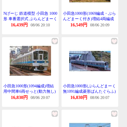
Nげーじ 鉄道模型 小田急 1000
小田急1000形(1069編成・ぶら
形 車番選択式 ぶらんどまーく
んどまーく付き)増結4両編成
付き 増結 4両 編成せっと 動
せっと(動力無し) 【ぐりーん
16,439円
16,549円
08/06 20:10
08/06 20:09
力無し ぐりーんまっくす
まっくす・30694】
31797
小田急1000形(1094編成)増結
小田急1000形(ぶらんどまーく
用中間車6両せっと(動力無し)
無1091編成菱形ぱんたぐらふ)
【ぐりーんまっくす・30513】
増結中間6両(動力無)【ぐりー
16,830円
16,830円
08/06 20:07
08/06 20:07
んまっくす・30573】