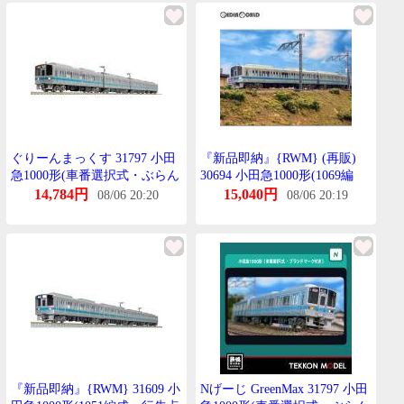
ぐりーんまっくす 31797 小田
『新品即納』{RWM} (再販)
急1000形(車番選択式・ぶらん
30694 小田急1000形(1069編
どまーく付き)増結4両編成せ
成・ぶらんどまーく付き)増結
14,784円
15,040円
08/06 20:20
08/06 20:19
っと(動力無し)
4両編成せっと(動力無し) Nげ
ーじ 鉄道模型 GREENMAX(ぐ
りーんまっくす)
『新品即納』{RWM} 31609 小
Nげーじ GreenMax 31797 小田