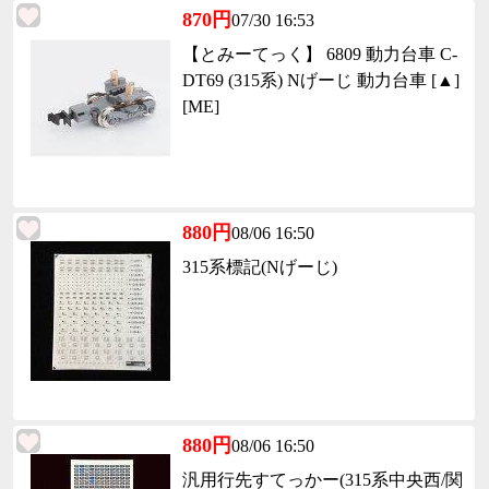
870円
07/30 16:53
【とみーてっく】 6809 動力台車 C-
DT69 (315系) Nげーじ 動力台車 [▲]
[ME]
880円
08/06 16:50
315系標記(Nげーじ)
880円
08/06 16:50
汎用行先すてっかー(315系中央西/関