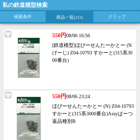
私の鉄道模型検索
検索条件
クリップ
商品一覧
(233)
550円
08/06 16:56
[鉄道模型]ほびーせんたーかとー (N
げーじ) Z04-10793 すかーと(315系30
00番台)
550円
08/06 23:24
ほびーせんたーかとー (N) Z04-10793
すかーと(315系3000番台)Assyぱーつ
返品種別B