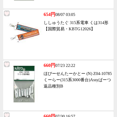
654円
08/07 03:05
ししゅうたぐ 315系電車 くは314形
【国際貿易・KBTG12026】
660円
07/23 22:22
ほびーせんたーかとー (N) Z04-10785
くーらー(315系3000番台)Assyぱーつ
返品種別B
660円
07/30 16:57