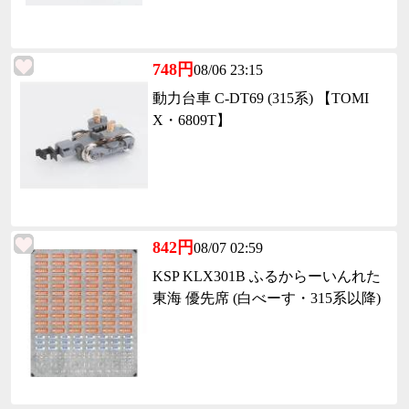
748円
08/06 23:15
動力台車 C-DT69 (315系) 【TOMI
X・6809T】
842円
08/07 02:59
KSP KLX301B ふるからーいんれた
東海 優先席 (白べーす・315系以降)