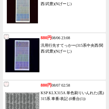
西/武豊)(Nげーじ)
880円
08/06 23:08
汎用行先すてっかー(315系中央西/関
西/武豊)(Nげーじ)
880円
08/07 02:58
KSP KLX315A 単色刷りいんれた(黒)
315系 車番/表記 (0番台(1))