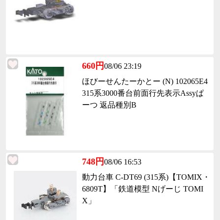
660円
08/06 23:19
ほびーせんたーかとー (N) 102065E4
315系3000番台前面行先表示Assyぱ
ーつ 返品種別B
748円
08/06 16:53
動力台車 C-DT69 (315系)【TOMIX・
6809T】「鉄道模型 Nげーじ TOMI
X」