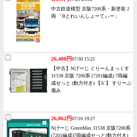
中古鉄道模型 京阪7200系・新塗装 2
両 「Bとれいんしょーてぃー」
26,400円
07/30 15:21
【中古】Nげーじ ぐりーんまっくす
31538 京阪 7200系 (7201編成) 7両編
成せっと (動力付き) 【A´】 すりーぶ
傷み
26,862円
07/16 19:27
Nげーじ GreenMax 31538 京阪7200系
(7201編成)7両編成せっと(動力付き)