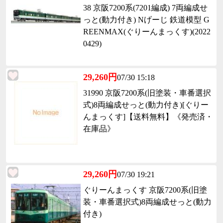
38 京阪7200系(7201編成) 7両編成せ
っと(動力付き) Nげーじ 鉄道模型 G
REENMAX(ぐりーんまっくす)(2022
0429)
29,260円
07/30 15:18
31990 京阪7200系(旧塗装・車番選択
式)8両編成せっと(動力付き)[ぐりー
んまっくす]【送料無料】《発売済・
在庫品》
29,260円
07/30 19:21
ぐりーんまっくす 京阪7200系(旧塗
装・車番選択式)8両編成せっと(動力
付き)