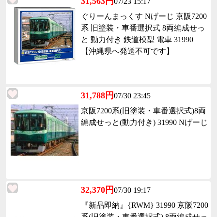
31,563円
07/23 15:17
ぐりーんまっくす Nげーじ 京阪7200
系 旧塗装・車番選択式 8両編成せっ
と 動力付き 鉄道模型 電車 31990
【沖縄県へ発送不可です】
31,788円
07/30 23:45
京阪7200系(旧塗装・車番選択式)8両
編成せっと(動力付き) 31990 Nげーじ
32,370円
07/30 19:17
『新品即納』{RWM} 31990 京阪7200
系(旧塗装・車番選択式) 8両編成せっ