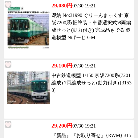
29,080円
07/30 19:21
即納 No:31990 ぐりーんまっくす 京
阪7200系(旧塗装・車番選択式)8両編
成せっと(動力付き) 完成品もでる 鉄
道模型 Nげーじ GM
29,100円
07/30 19:21
中古鉄道模型 1/150 京阪7200系(7201
編成) 7両編成せっと(動力付き) [3153
8]
29,200円
07/30 19:21
『新品』『お取り寄せ』{RWM} 315