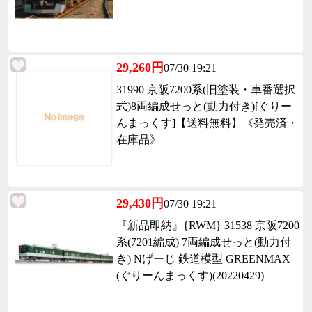
29,260円
07/30 19:21
31990 京阪7200系(旧塗装・車番選択
式)8両編成せっと(動力付き)[ぐりー
んまっくす]【送料無料】《発売済・
在庫品》
29,430円
07/30 19:21
『新品即納』{RWM} 31538 京阪7200
系(7201編成) 7両編成せっと(動力付
き) Nげーじ 鉄道模型 GREENMAX
(ぐりーんまっくす)(20220429)