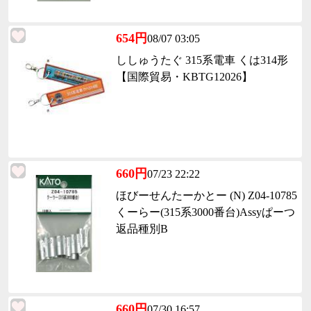
654円
08/07 03:05
ししゅうたぐ 315系電車 くは314形
【国際貿易・KBTG12026】
660円
07/23 22:22
ほびーせんたーかとー (N) Z04-10785
くーらー(315系3000番台)Assyぱーつ
返品種別B
660円
07/30 16:57