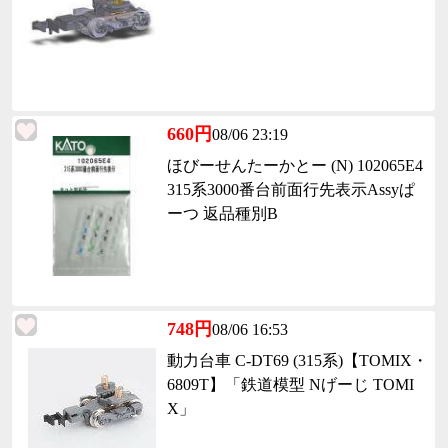
660円
08/06 23:19
ほびーせんたーかとー (N) 102065E4
315系3000番台前面行先表示Assyぱ
ーつ 返品種別B
748円
08/06 16:53
動力台車 C-DT69 (315系)【TOMIX・
6809T】「鉄道模型 Nげーじ TOMI
X」