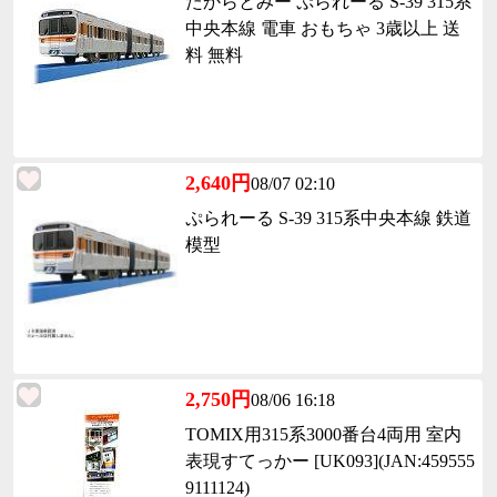
たからとみー ぷられーる S-39 315系
中央本線 電車 おもちゃ 3歳以上 送
料 無料
2,640円
08/07 02:10
ぷられーる S-39 315系中央本線 鉄道
模型
2,750円
08/06 16:18
TOMIX用315系3000番台4両用 室内
表現すてっかー [UK093](JAN:459555
9111124)