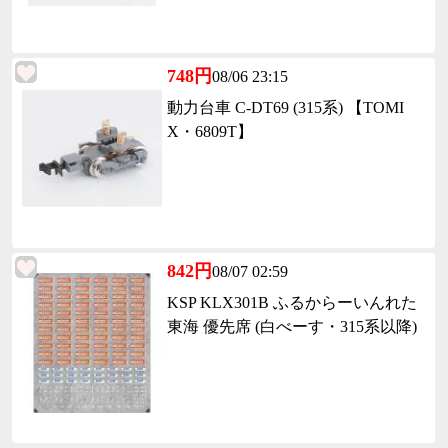
748円
08/06 23:15
動力台車 C-DT69 (315系) 【TOMI
X・6809T】
842円
08/07 02:59
KSP KLX301B ふるからーいんれた
東海 優先席 (白べーす・315系以降)