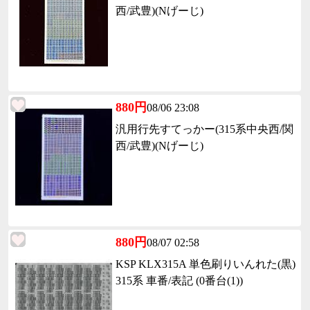
西/武豊)(Nげーじ)
880円
08/06 23:08
汎用行先すてっかー(315系中央西/関
西/武豊)(Nげーじ)
880円
08/07 02:58
KSP KLX315A 単色刷りいんれた(黒)
315系 車番/表記 (0番台(1))