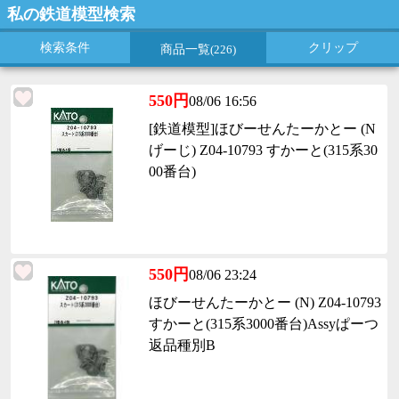
私の鉄道模型検索
検索条件
クリップ
商品一覧
(226)
550円
08/06 16:56
[鉄道模型]ほびーせんたーかとー (N
げーじ) Z04-10793 すかーと(315系30
00番台)
550円
08/06 23:24
ほびーせんたーかとー (N) Z04-10793
すかーと(315系3000番台)Assyぱーつ
返品種別B