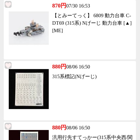
870円
07/30 16:53
【とみーてっく】 6809 動力台車 C-
DT69 (315系) Nげーじ 動力台車 [▲]
[ME]
880円
08/06 16:50
315系標記(Nげーじ)
880円
08/06 16:50
汎用行先すてっかー(315系中央西/関