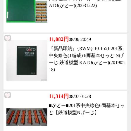
ATO(かとー)(20031222)
11,082円
08/06 20:49
『新品即納』{RWM} 10-1551 201系
中央線色(T編成) 6両基本せっと Nげ
ーじ 鉄道模型 KATO(かとー)(201905
18)
11,314円
08/07 01:28
■かとー■201系中央線色6両基本せっ
と【鉄道模型Nげーじ】