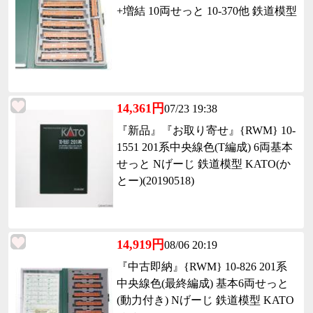
+増結 10両せっと 10-370他 鉄道模型
14,361円
07/23 19:38
『新品』『お取り寄せ』{RWM} 10-
1551 201系中央線色(T編成) 6両基本
せっと Nげーじ 鉄道模型 KATO(か
とー)(20190518)
14,919円
08/06 20:19
『中古即納』{RWM} 10-826 201系
中央線色(最終編成) 基本6両せっと
(動力付き) Nげーじ 鉄道模型 KATO