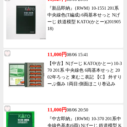
『新品即納』{RWM} 10-1551 201系
中央線色(T編成) 6両基本せっと Nげ
ーじ 鉄道模型 KATO(かとー)(201905
18)
11,000円
08/06 15:41
【中古】Nげーじ KATO(かとー) 10-3
70 201系 中央線色 6両基本せっと 20
02年ろっと 東むこ表記 【C】 外すり
ーぶ傷み 1両目:側面ほこり巻込み
11,000円
08/06 20:50
『中古即納』{RWM} 10-370 201系中
央線色基本(6両) Nげーじ 鉄道模型 K