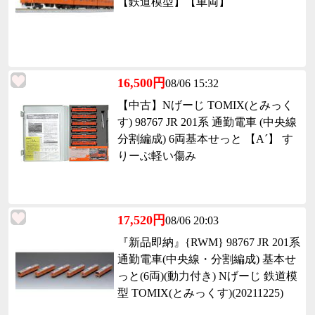
【鉄道模型】【車両】
16,500円
08/06 15:32
【中古】Nげーじ TOMIX(とみっく
す) 98767 JR 201系 通勤電車 (中央線
分割編成) 6両基本せっと 【A´】 す
りーぶ軽い傷み
17,520円
08/06 20:03
『新品即納』{RWM} 98767 JR 201系
通勤電車(中央線・分割編成) 基本せ
っと(6両)(動力付き) Nげーじ 鉄道模
型 TOMIX(とみっくす)(20211225)