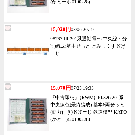
(かとー)(20100228)
15,020円
08/06 20:19
98767 JR 201系通勤電車(中央線・分
割編成)基本せっと とみっくす Nげ
ーじ
15,070円
07/23 19:33
『中古即納』{RWM} 10-826 201系
中央線色(最終編成) 基本6両せっと
(動力付き) Nげーじ 鉄道模型 KATO
(かとー)(20100228)