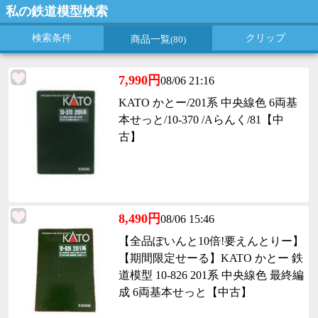
私の鉄道模型検索
検索条件
クリップ
商品一覧
(80)
7,990円
08/06 21:16
KATO かとー/201系 中央線色 6両基
本せっと/10-370 /Aらんく/81【中
古】
8,490円
08/06 15:46
【全品ぽいんと10倍!要えんとりー】
【期間限定せーる】KATO かとー 鉄
道模型 10-826 201系 中央線色 最終編
成 6両基本せっと【中古】