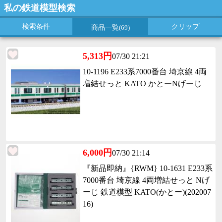
私の鉄道模型検索
検索条件
クリップ
商品一覧
(69)
5,313円
07/30 21:21
10-1196 E233系7000番台 埼京線 4両
増結せっと KATO かとーNげーじ
6,000円
07/30 21:14
『新品即納』{RWM} 10-1631 E233系
7000番台 埼京線 4両増結せっと Nげ
ーじ 鉄道模型 KATO(かとー)(202007
16)