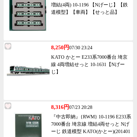
増結(4両) 10-1196 【Nげーじ】【鉄
道模型】【車両】【せっと品】
8,250円
07/30 23:24
KATO かとー E233系7000番台 埼京
線 4両増結せっと 10-1631【Nげー
じ】
8,316円
07/23 20:28
『中古即納』{RWM} 10-1196 E233系
7000番台 埼京線 増結4両せっと Nげ
ーじ 鉄道模型 KATO(かとー)(201401