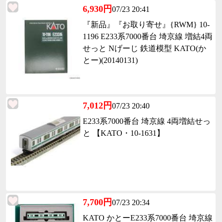
6,930円
07/23 20:41
『新品』『お取り寄せ』{RWM} 10-
1196 E233系7000番台 埼京線 増結4両
せっと Nげーじ 鉄道模型 KATO(か
とー)(20140131)
7,012円
07/23 20:40
E233系7000番台 埼京線 4両増結せっ
と 【KATO・10-1631】
7,700円
07/23 20:34
KATO かとーE233系7000番台 埼京線