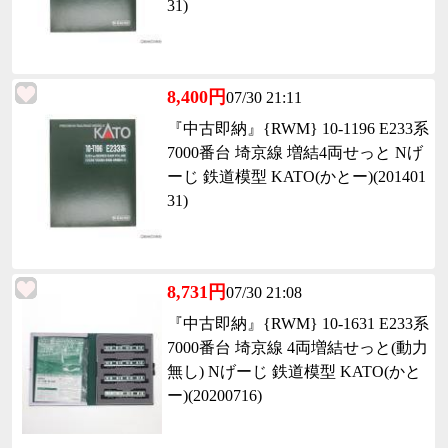
31)
8,400円
07/30 21:11
『中古即納』{RWM} 10-1196 E233系
7000番台 埼京線 増結4両せっと Nげ
ーじ 鉄道模型 KATO(かとー)(201401
31)
8,731円
07/30 21:08
『中古即納』{RWM} 10-1631 E233系
7000番台 埼京線 4両増結せっと(動力
無し) Nげーじ 鉄道模型 KATO(かと
ー)(20200716)