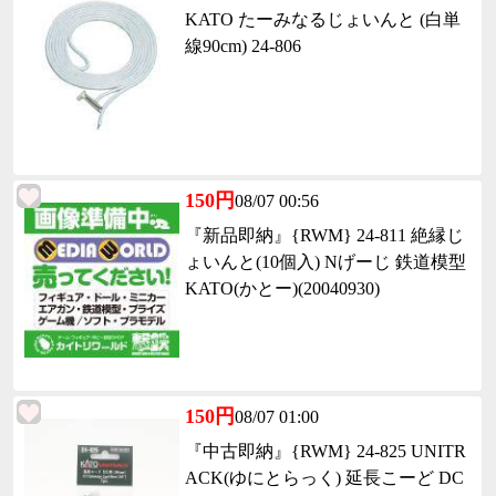
KATO たーみなるじょいんと (白単
線90cm) 24-806
150円
08/07 00:56
『新品即納』{RWM} 24-811 絶縁じ
ょいんと(10個入) Nげーじ 鉄道模型
KATO(かとー)(20040930)
150円
08/07 01:00
『中古即納』{RWM} 24-825 UNITR
ACK(ゆにとらっく) 延長こーど DC