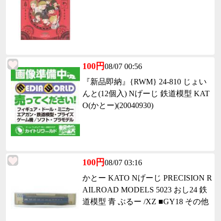
100円
08/07 00:56
『新品即納』{RWM} 24-810 じょい
んと(12個入) Nげーじ 鉄道模型 KAT
O(かとー)(20040930)
100円
08/07 03:16
かとー KATO Nげーじ PRECISION R
AILROAD MODELS 5023 おし24 鉄
道模型 青 ぶるー /XZ ■GY18 その他