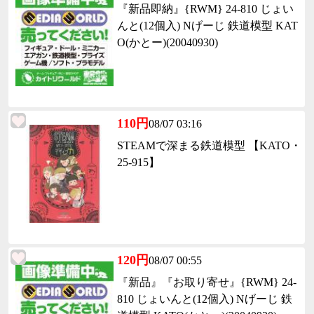
『新品即納』{RWM} 24-810 じょい
んと(12個入) Nげーじ 鉄道模型 KAT
O(かとー)(20040930)
110円
08/07 03:16
STEAMで深まる鉄道模型 【KATO・
25-915】
120円
08/07 00:55
『新品』『お取り寄せ』{RWM} 24-
810 じょいんと(12個入) Nげーじ 鉄