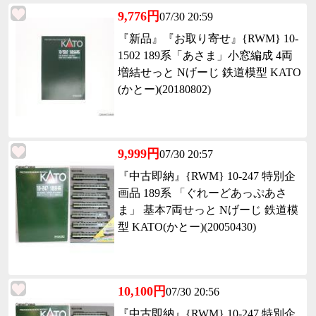
9,776円
07/30 20:59
『新品』『お取り寄せ』{RWM} 10-
1502 189系「あさま」小窓編成 4両
増結せっと Nげーじ 鉄道模型 KATO
(かとー)(20180802)
9,999円
07/30 20:57
『中古即納』{RWM} 10-247 特別企
画品 189系 「ぐれーどあっぷあさ
ま」 基本7両せっと Nげーじ 鉄道模
型 KATO(かとー)(20050430)
10,100円
07/30 20:56
『中古即納』{RWM} 10-247 特別企