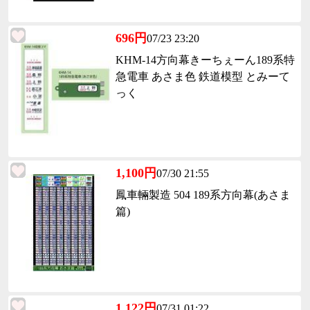
696円
07/23 23:20
KHM-14方向幕きーちぇーん189系特
急電車 あさま色 鉄道模型 とみーて
っく
1,100円
07/30 21:55
鳳車輛製造 504 189系方向幕(あさま
篇)
1,122円
07/31 01:22