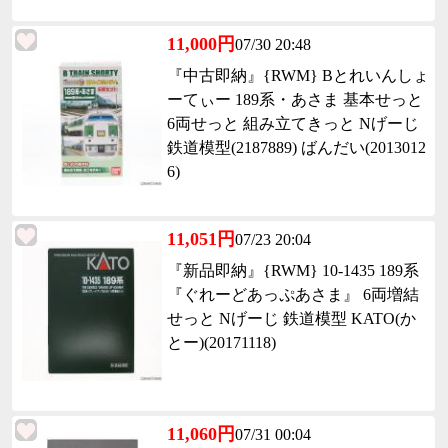
11,000円
07/30 20:48
『中古即納』{RWM} Bとれいんしょ
ーてぃー 189系・あさま 基本せっと
6両せっと 組み立てきっと Nげーじ
鉄道模型(2187889) ばんだい(2013012
6)
11,051円
07/23 20:04
『新品即納』{RWM} 10-1435 189系
『ぐれーどあっぷあさま』 6両増結
せっと Nげーじ 鉄道模型 KATO(か
とー)(20171118)
11,060円
07/31 00:04