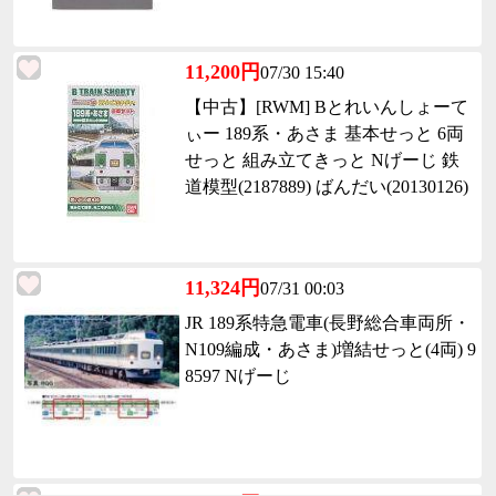
11,200円
07/30 15:40
【中古】[RWM] Bとれいんしょーて
ぃー 189系・あさま 基本せっと 6両
せっと 組み立てきっと Nげーじ 鉄
道模型(2187889) ばんだい(20130126)
11,324円
07/31 00:03
JR 189系特急電車(長野総合車両所・
N109編成・あさま)増結せっと(4両) 9
8597 Nげーじ