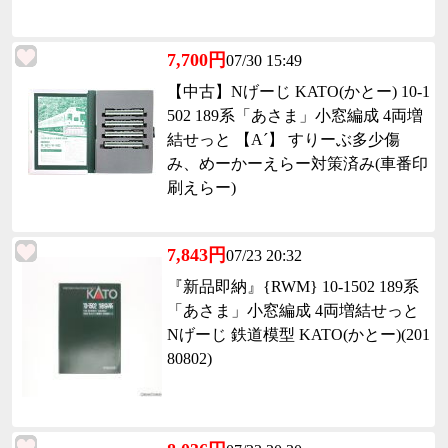
7,700円
07/30 15:49
【中古】Nげーじ KATO(かとー) 10-1
502 189系「あさま」小窓編成 4両増
結せっと 【A´】 すりーぶ多少傷
み、めーかーえらー対策済み(車番印
刷えらー)
7,843円
07/23 20:32
『新品即納』{RWM} 10-1502 189系
「あさま」小窓編成 4両増結せっと
Nげーじ 鉄道模型 KATO(かとー)(201
80802)