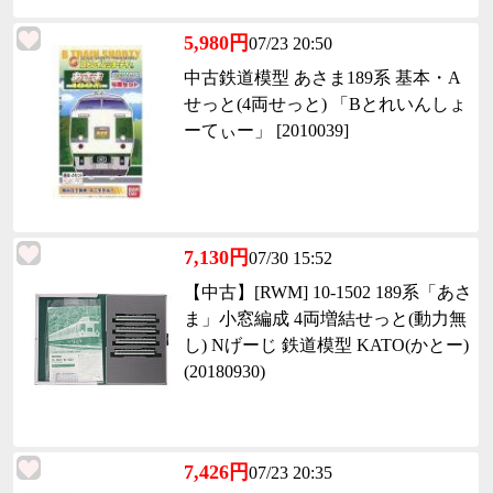
5,980円
07/23 20:50
中古鉄道模型 あさま189系 基本・A
せっと(4両せっと) 「Bとれいんしょ
ーてぃー」 [2010039]
7,130円
07/30 15:52
【中古】[RWM] 10-1502 189系「あさ
ま」小窓編成 4両増結せっと(動力無
し) Nげーじ 鉄道模型 KATO(かとー)
(20180930)
7,426円
07/23 20:35