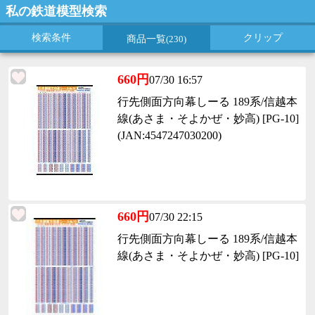
私の鉄道模型検索
検索条件
クリップ
商品一覧
(230)
660円
07/30 16:57
行先側面方向幕しーる 189系/信越本
線(あさま・そよかぜ・妙高) [PG-10]
(JAN:4547247030200)
660円
07/30 22:15
行先側面方向幕しーる 189系/信越本
線(あさま・そよかぜ・妙高) [PG-10]