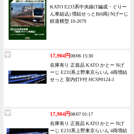
KATO E233系中央線(T編成・ぐりー
ん車組込) 増結せっとB(6両) Nげーじ
鉄道模型 10-2079
17,904円
08/06 15:30
在庫有り 正規品 KATO かとー Nげ
ーじ E233系上野東京らいん 4両増結
せっと 室内灯F付 HCSP0124-1
17,904円
08/07 01:17
在庫有り 正規品 KATO かとー Nげ
ーじ E233系上野東京らいん 4両増結