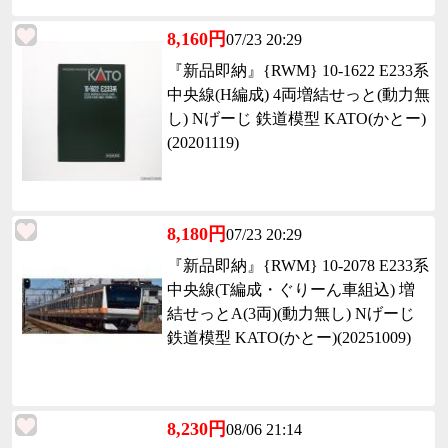
8,160円
07/23 20:29
『新品即納』{RWM} 10-1622 E233系
中央線(H編成) 4両増結せっと(動力無
し) Nげーじ 鉄道模型 KATO(かとー)
(20201119)
8,180円
07/23 20:29
『新品即納』{RWM} 10-2078 E233系
中央線(T編成・ぐりーん車組込) 増
結せっとA(3両)(動力無し) Nげーじ
鉄道模型 KATO(かとー)(20251009)
8,230円
08/06 21:14