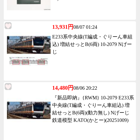
13,931円
08/07 01:24
E233系中央線(T編成・ぐりーん車組
込) 増結せっとB(6両) 10-2079 Nげー
じ
14,480円
08/06 20:22
『新品即納』{RWM} 10-2079 E233系
中央線(T編成・ぐりーん車組込) 増
結せっとB(6両)(動力無し) Nげーじ
鉄道模型 KATO(かとー)(20251009)