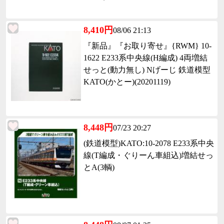
8,410円
08/06 21:13
『新品』『お取り寄せ』{RWM} 10-
1622 E233系中央線(H編成) 4両増結
せっと(動力無し) Nげーじ 鉄道模型
KATO(かとー)(20201119)
8,448円
07/23 20:27
(鉄道模型)KATO:10-2078 E233系中央
線(T編成・ぐりーん車組込)増結せっ
とA(3輌)