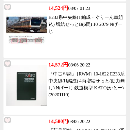
14,524円
08/07 01:23
E233系中央線(T編成・ぐりーん車組
込) 増結せっとB(6両) 10-2079 Nげー
じ
14,572円
08/06 20:22
『中古即納』{RWM} 10-1622 E233系
中央線(H編成) 4両増結せっと(動力無
し) Nげーじ 鉄道模型 KATO(かとー)
(20201119)
14,580円
08/06 20:22