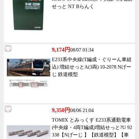
せっと NT Bらんく
9,174円
08/07 01:34
E233系中央線(T編成・ぐりーん車組
込) 増結せっとA(3両) 10-2078 Nげー
じ 鉄道模型
9,350円
08/06 21:04
TOMIX とみっくす E233系通勤電車
(中央線・4両T編成)増結せっと?U 92
338【Nげーじ 】【鉄道模型】【車