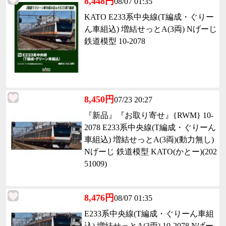
8,448円
08/07 01:35
KATO E233系中央線(T編成・ぐりー
ん車組込) 増結せっとA(3両) Nげーじ
鉄道模型 10-2078
8,450円
07/23 20:27
『新品』『お取り寄せ』{RWM} 10-
2078 E233系中央線(T編成・ぐりーん
車組込) 増結せっとA(3両)(動力無し)
Nげーじ 鉄道模型 KATO(かとー)(202
51009)
8,476円
08/07 01:35
E233系中央線(T編成・ぐりーん車組
込) 増結せっとA(3両) 10-2078 Nげー