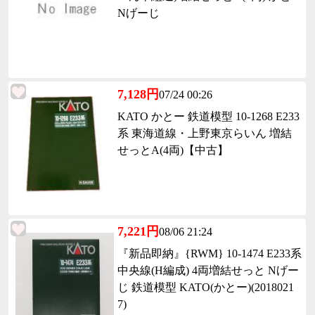
Nげーじ
7,128円
07/24 00:26
KATO かとー 鉄道模型 10-1268 E233
系 東海道線・上野東京らいん 増結
せっとA(4両)【中古】
7,221円
08/06 21:24
『新品即納』{RWM} 10-1474 E233系
中央線(H編成) 4両増結せっと Nげー
じ 鉄道模型 KATO(かとー)(2018021
7)