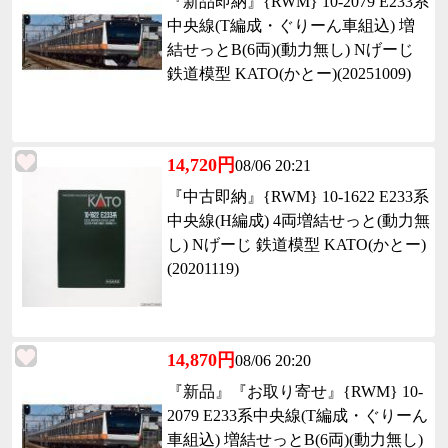
『新品即納』{RWM} 10-2079 E233系
中央線(T編成・ぐりーん車組込) 増
結せっとB(6両)(動力無し) Nげーじ
鉄道模型 KATO(かとー)(20251009)
14,720円
08/06 20:21
『中古即納』{RWM} 10-1622 E233系
中央線(H編成) 4両増結せっと(動力無
し) Nげーじ 鉄道模型 KATO(かとー)
(20201119)
14,870円
08/06 20:20
『新品』『お取り寄せ』{RWM} 10-
2079 E233系中央線(T編成・ぐりーん
車組込) 増結せっとB(6両)(動力無し)