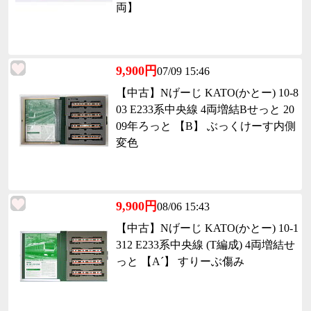
両】
9,900円
07/09 15:46
【中古】Nげーじ KATO(かとー) 10-8
03 E233系中央線 4両増結Bせっと 20
09年ろっと 【B】 ぶっくけーす内側
変色
9,900円
08/06 15:43
【中古】Nげーじ KATO(かとー) 10-1
312 E233系中央線 (T編成) 4両増結せ
っと 【A´】 すりーぶ傷み