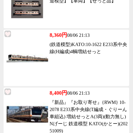
道模型】【車両】【せっと品】
8,360円
08/06 21:13
(鉄道模型)KATO:10-1622 E233系中央
線(H編成)4輌増結せっと
8,400円
08/06 21:13
『新品』『お取り寄せ』{RWM} 10-
2078 E233系中央線(T編成・ぐりーん
車組込) 増結せっとA(3両)(動力無し)
Nげーじ 鉄道模型 KATO(かとー)(202
51009)