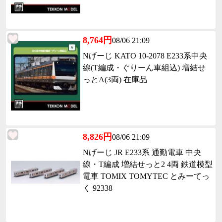
8,764円
08/06 21:09
Nげーじ KATO 10-2078 E233系中央
線(T編成・ぐりーん車組込) 増結せ
っとA(3両) 在庫品
8,826円
08/06 21:09
Nげーじ JR E233系 通勤電車 中央
線・T編成 増結せっと2 4両 鉄道模型
電車 TOMIX TOMYTEC とみーてっ
く 92338