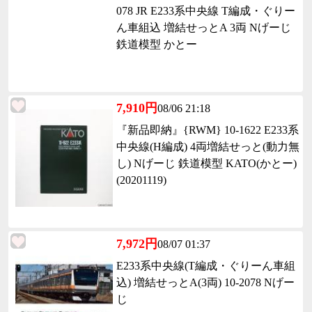
078 JR E233系中央線 T編成・ぐりー
ん車組込 増結せっとA 3両 Nげーじ
鉄道模型 かとー
7,910円
08/06 21:18
『新品即納』{RWM} 10-1622 E233系
中央線(H編成) 4両増結せっと(動力無
し) Nげーじ 鉄道模型 KATO(かとー)
(20201119)
7,972円
08/07 01:37
E233系中央線(T編成・ぐりーん車組
込) 増結せっとA(3両) 10-2078 Nげー
じ