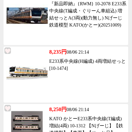
『新品即納』{RWM} 10-2078 E233系
中央線(T編成・ぐりーん車組込) 増
結せっとA(3両)(動力無し) Nげーじ
鉄道模型 KATO(かとー)(20251009)
8,235円
08/06 21:14
E233系中央線(H編成) 4両増結せっと
[10-1474]
8,250円
08/06 21:14
KATO かとーE233系中央線(T編成)
増結(4両) 10-1312 【Nげーじ】【鉄