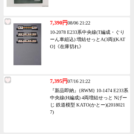
7,390円
08/06 21:22
10-2078 E233系中央線(T編成・ぐり
ーん車組込) 増結せっとA(3両)[KAT
O]《在庫切れ》
7,395円
07/16 21:22
『新品即納』{RWM} 10-1474 E233系
中央線(H編成) 4両増結せっと Nげー
じ 鉄道模型 KATO(かとー)(2018021
7)