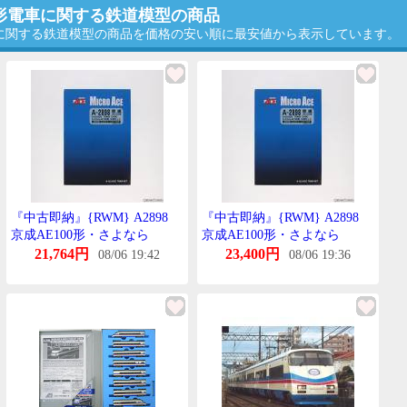
急形電車に関する鉄道模型の商品
車に関する鉄道模型の商品を価格の安い順に最安値から表示しています。
『中古即納』{RWM} A2898
『中古即納』{RWM} A2898
京成AE100形・さよなら
京成AE100形・さよなら
AE100形 8両せっと(動力付き)
AE100形 8両せっと(動力付き)
21,764円
23,400円
08/06 19:42
08/06 19:36
Nげーじ 鉄道模型 MICRO
Nげーじ 鉄道模型 MICRO
ACE(まいくろえーす)
ACE(まいくろえーす)
(20161209)
(20161209)