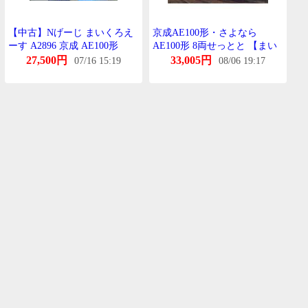
【中古】Nげーじ まいくろえ
京成AE100形・さよなら
ーす A2896 京成 AE100形
AE100形 8両せっとと 【まい
「すかいらいなー」 りにゅー
くろえーす・A2898】
27,500円
33,005円
07/16 15:19
08/06 19:17
ある 8両せっと 【A´】 けーす
背表紙のいらすとしーる変色 /
すりーぶ軽い傷み・一部箇所
変色