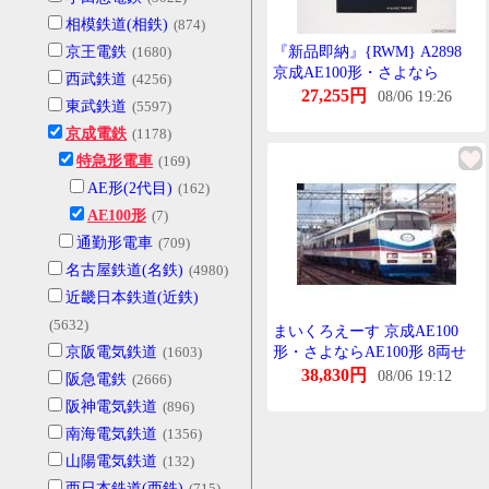
相模鉄道(相鉄)
(874)
京王電鉄
(1680)
『新品即納』{RWM} A2898
京成AE100形・さよなら
西武鉄道
(4256)
AE100形 8両せっと Nげーじ
27,255円
08/06 19:26
東武鉄道
(5597)
鉄道模型 MICRO ACE(まいく
京成電鉄
(1178)
ろえーす)(20161209)
特急形電車
(169)
AE形(2代目)
(162)
AE100形
(7)
通勤形電車
(709)
名古屋鉄道(名鉄)
(4980)
近畿日本鉄道(近鉄)
(5632)
まいくろえーす 京成AE100
京阪電気鉄道
(1603)
形・さよならAE100形 8両せ
っと A2898【Nげーじ】
38,830円
08/06 19:12
阪急電鉄
(2666)
阪神電気鉄道
(896)
南海電気鉄道
(1356)
山陽電気鉄道
(132)
西日本鉄道(西鉄)
(715)