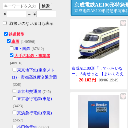
京成電鉄AE100形特
検索
京成電鉄AE100形特急形電
￥
～ ￥
取扱いのない項目も表示
鉄道模型
車両
(140596)
JR・国鉄
(87812)
大手の私鉄・事業者
(40916)
京成AE100形「してぃらいな
東京地下鉄(東京メト
ー」 8両せっと 【まいくろえ
ロ)・帝都高速度交通営団
ーす・A2892】
20,102円
08/06 19:49
(358)
東京都交通局
(745)
東京急行電鉄(東急)
(3423)
京浜急行電鉄(京急)
(2457)
小田急電鉄
(3022)