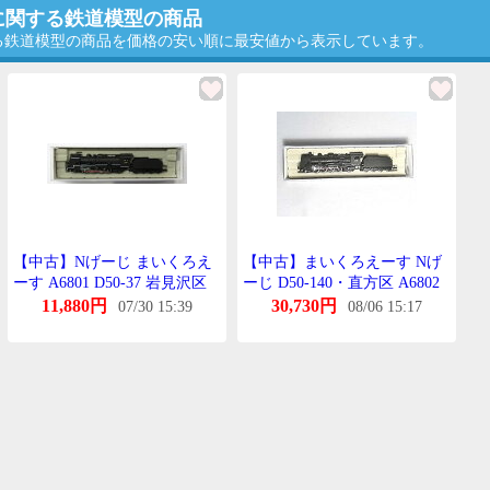
に関する鉄道模型の商品
する鉄道模型の商品を価格の安い順に最安値から表示しています。
【中古】Nげーじ まいくろえ
【中古】まいくろえーす Nげ
ーす A6801 D50-37 岩見沢区
ーじ D50-140・直方区 A6802
【A´】 ※保護しーと代用
鉄道模型 蒸気機関車
11,880円
30,730円
07/30 15:39
08/06 15:17