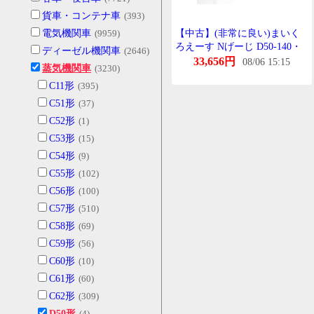
貨車・コンテナ車
(393)
電気機関車
(9959)
【中古】(非常に良い)まいく
ろえーす Nげーじ D50-140・
ディーゼル機関車
(2646)
直方区 A6802 鉄道模型 蒸気機
33,656円
08/06 15:15
蒸気機関車
(3230)
関車
C11形
(395)
C51形
(37)
C52形
(1)
C53形
(15)
C54形
(9)
C55形
(102)
C56形
(100)
C57形
(510)
C58形
(69)
C59形
(56)
C60形
(10)
C61形
(60)
C62形
(309)
D50形
(4)