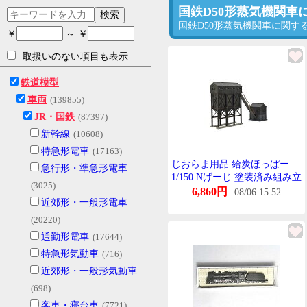
国鉄D50形蒸気機関車
検索
国鉄D50形蒸気機関車に関
￥
～ ￥
取扱いのない項目も表示
鉄道模型
車両
(139855)
JR・国鉄
(87397)
新幹線
(10608)
特急形電車
(17163)
じおらま用品 給炭ほっぱー
急行形・準急形電車
1/150 Nげーじ 塗装済み組み立
(3025)
てきっと まっとぶらっく 蒸気
6,860円
08/06 15:52
近郊形・一般形電車
機関車 れいあうと すとらくち
ゃー 情景これくしょん ぷらす
(20220)
ちっく製 模型
通勤形電車
(17644)
W220×H130×D50mm 鉄道模型
特急形気動車
(716)
建
近郊形・一般形気動車
(698)
客車・寝台車
(7721)