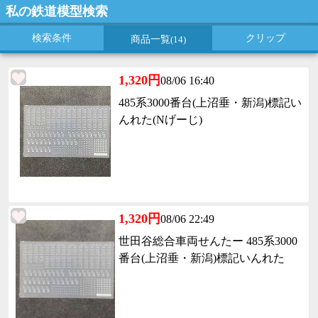
私の鉄道模型検索
検索条件
クリップ
商品一覧
(14)
1,320円
08/06 16:40
485系3000番台(上沼垂・新潟)標記い
んれた(Nげーじ)
1,320円
08/06 22:49
世田谷総合車両せんたー 485系3000
番台(上沼垂・新潟)標記いんれた