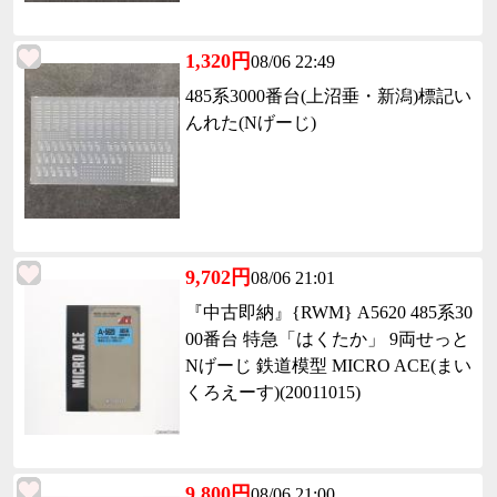
1,320円
08/06 22:49
485系3000番台(上沼垂・新潟)標記い
んれた(Nげーじ)
9,702円
08/06 21:01
『中古即納』{RWM} A5620 485系30
00番台 特急「はくたか」 9両せっと
Nげーじ 鉄道模型 MICRO ACE(まい
くろえーす)(20011015)
9,800円
08/06 21:00